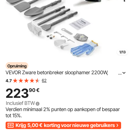
1/13
Opruiming
VEVOR Zware betonbreker sloophamer 2200W,
...
elektrische sloophamer, boorhamer, betonhamer,
62
4.7
beitelhamer 1400 BPM, inclusief 6 beitels, puntbeitel,
223
90
€
Inclusief BTW
Verdien minimaal
2%
punten op aankopen of bespaar
tot
15%
.
Krijg
5,00
€
korting voor nieuwe gebruikers