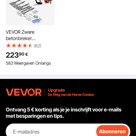
VEVOR Zware
betonbreker
sloophamer 2200W,
(62)
elektrische
223
90
€
sloophamer,
583 Weergaven Onlangs
boorhamer,
betonhamer,
beitelhamer 1400 BPM,
inclusief 6 beitels,
puntbeitel, platte
beitel, schraapbeitel
voor leisteen, beton,
enz.
Ontvang 5 € korting als je je inschrijft voor e-mails
met besparingen en tips.
E-mailadres
Abonneren