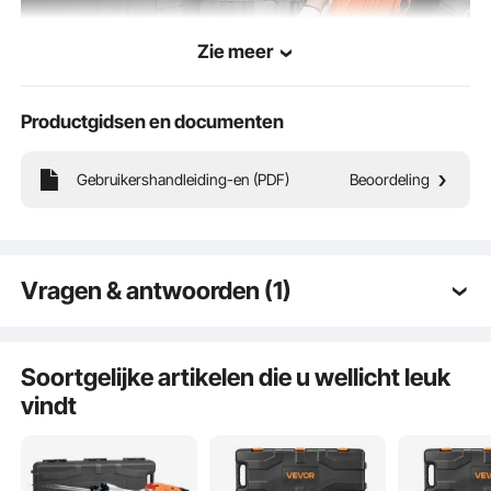
Zie meer
Productgidsen en documenten
Gebruikershandleiding-en (PDF)
Beoordeling
Krachtige motor & lichtgewicht & schokabsorberende
Vragen & antwoorden (1)
handgreep
Q:
Gewicht hamer?
A:
Het gewicht van dit product bedraagt ​​ongeveer
Soortgelijke artikelen die u wellicht leuk
31,45 kg.
vindt
door vevor op
Oct 08, 2023
Bekijk alle 1 beantwoorde vragen