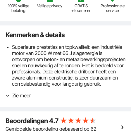
100% veilige
Veilige privacy
GRATIS
Professionele
betaling
retourneren
service
Kenmerken & details
Superieure prestaties en topkwaliteit: een industriële
motor van 2000 W met 66 J slagenergie is
ontworpen om beton- en metaalbewerkingsprojecten
snel en nauwkeurig af te ronden. Het is bedoeld voor
professionals. Deze elektrische drilboor heeft een
zware aluminium constructie, is zeer duurzaam en
corrosiebestendig voor langdurig gebruik.
Geruststellende ervaring: de boorkop is gemaakt van
Zie meer
een zeer sterke legering en is bestand tegen de
zware impact van het sloopproces. De
beitelhamerkop wordt gekenmerkt door een snelle
montage en demontage. De beitel is eenvoudig te
Beoordelingen
4.7
vervangen, deze valt er na het vastklemmen nooit
per ongeluk af. Het handvat is gemaakt van plastic
Gemiddelde beoordeling gebaseerd op 62