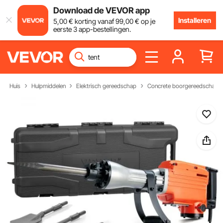
Download de VEVOR app
Installeren
5
,00
€
korting vanaf
99
,00
€
op je
eerste 3 app-bestellingen.
Huis
Hulpmiddelen
Elektrisch gereedschap
Concrete boorgereedschap