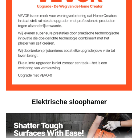
1-1/8 inch / 28,6 mm
Boorkopmaat
zeskant
Type boorkop
Stationair
1400 tpm
toerental
1400 BPM
Snelheid
17,3 inch / 440 mm
Klei-spadebeitel
16,1 inch / 410 mm
Schraper
Elektrische sloophamer
14,9 inch / 380 mm
Platte beitel
14,9 inch / 380 mm
Puntbeitel