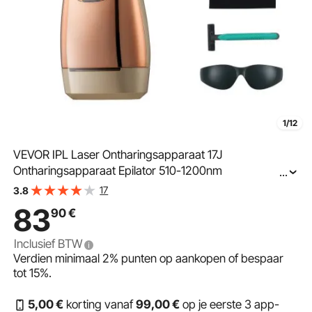
1/12
VEVOR IPL Laser Ontharingsapparaat 17J
Ontharingsapparaat Epilator 510-1200nm
...
Golflengtebereik 3,0 m² Lichtuitstralend oppervlak 5-
17
3.8
niveau intensiteitsaanpassing 400.000 lichtpulsen
83
90
€
Ontharing
Inclusief BTW
Verdien minimaal
2%
punten op aankopen of bespaar
tot
15%
.
5
,00
€
korting vanaf
99
,00
€
op je eerste 3 app-