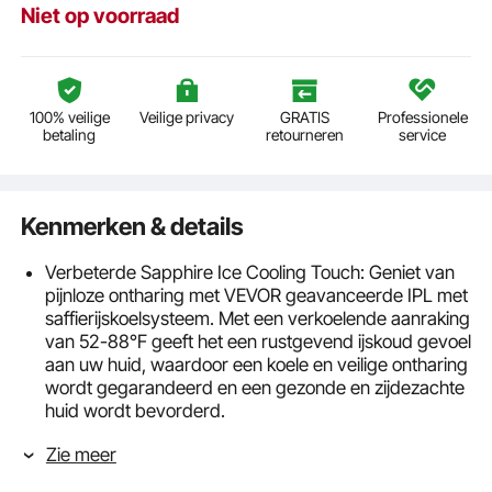
Niet op voorraad
100% veilige
Veilige privacy
GRATIS
Professionele
betaling
retourneren
service
Kenmerken & details
Verbeterde Sapphire Ice Cooling Touch: Geniet van
pijnloze ontharing met VEVOR geavanceerde IPL met
saffierijskoelsysteem. Met een verkoelende aanraking
van 52-88°F geeft het een rustgevend ijskoud gevoel
aan uw huid, waardoor een koele en veilige ontharing
wordt gegarandeerd en een gezonde en zijdezachte
huid wordt bevorderd.
Zichtbare resultaten in 1 maand: ons IPL-
Zie meer
laserontharingsapparaat levert 17 J sterke
pulsenergie met een brede lichtgolflengte van 510 nm