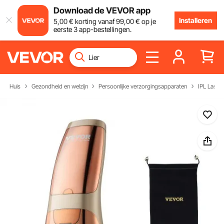
Download de VEVOR app
Installeren
5
,00
€
korting vanaf
99
,00
€
op je
eerste 3 app-bestellingen.
Huis
Gezondheid en welzijn
Persoonlijke verzorgingsapparaten
IPL Laser