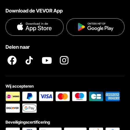
Over VEVOR
Verzendtarieven & beleid
Download de VEVOR App
Voorwaarden van de dienst
Betalingswijzen
Privacybeleid
Hulp en veelgestelde vragen
Pro Member Program Algemene Voorwaarden
Met onze verbeterde 3-in-1 modus ben je goed voorbereid. U kunt niet alleen
moeiteloos haartjes verwijderen, maar u kunt ook uw huid verjongen en acne
Delen naar
elimineren - allemaal vanuit het comfort van uw eigen huis.
Wij accepteren
Beveiligingscertificering