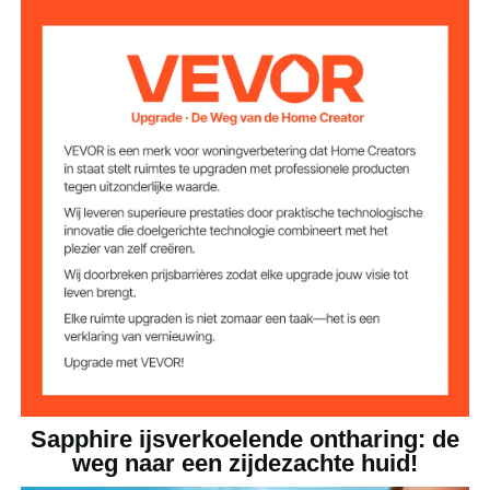
510 nm - 1200 nm
Golflengtebereik
17 J
Pulsenergie
5 niveaus
Intensiteitsniveaus
Lichtuitstralend
3,0 m²
oppervlak
pc
Hoofdmateriaal
0,65 kg (1,4 lbs)
Nettogewicht
203 x 73 x 53 mm (8,0 x 2,9
Productafmetinge
n
x 2,1 inch)
Sapphire ijsverkoelende ontharing: de
weg naar een zijdezachte huid!