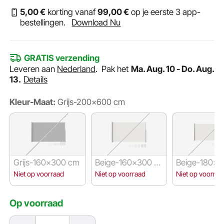
5
,00
€
korting vanaf
99
,00
€
op je eerste 3 app-
bestellingen.
Download Nu
GRATIS verzending
Leveren aan
Nederland
.
Pak het
Ma. Aug. 10 - Do. Aug.
13.
Details
Kleur-Maat:
Grijs-200x600 cm
Grijs-160x300 cm
Beige-160x300 c
Beige-180x3
m
m
Niet op voorraad
Niet op voorraad
Niet op voorraa
Op voorraad