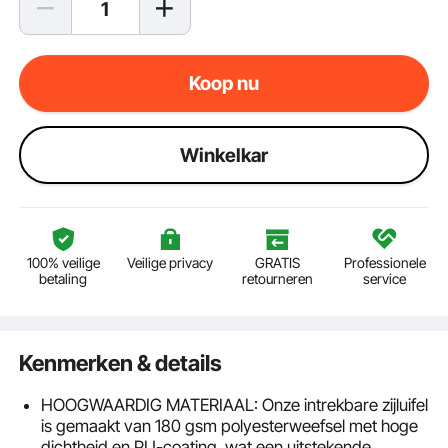
Koop nu
Winkelkar
100% veilige
Veilige privacy
GRATIS
Professionele
betaling
retourneren
service
Kenmerken & details
HOOGWAARDIG MATERIAAL: Onze intrekbare zijluifel
is gemaakt van 180 gsm polyesterweefsel met hoge
dichtheid en PU-coating, wat een uitstekende