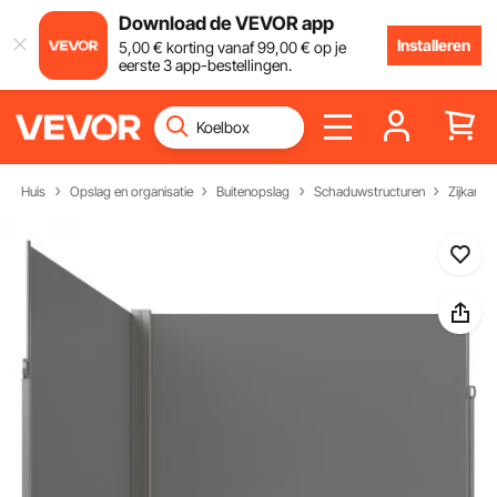
Download de VEVOR app
Installeren
5
,00
€
korting vanaf
99
,00
€
op je
eerste 3 app-bestellingen.
Huis
Opslag en organisatie
Buitenopslag
Schaduwstructuren
Zijkant