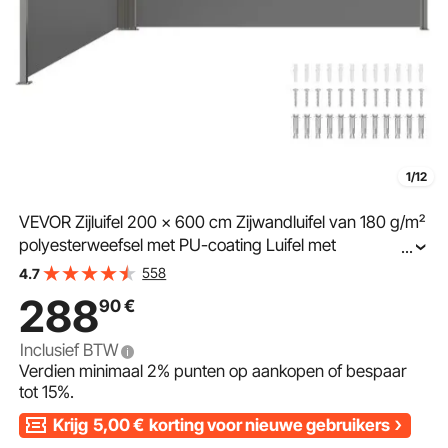
1/12
VEVOR Zijluifel 200 x 600 cm Zijwandluifel van 180 g/m²
polyesterweefsel met PU-coating Luifel met
...
uitschuifbare handgreep en veermechanisme
558
4.7
Privacyscherm voor balkons en binnenplaatsen Grijs
288
90
€
Inclusief BTW
Verdien minimaal
2%
punten op aankopen of bespaar
tot
15%
.
Krijg
5,00
€
korting voor nieuwe gebruikers