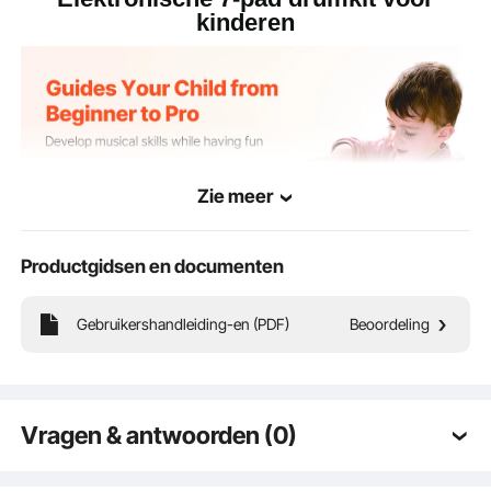
kinderen
Zie meer
Productgidsen en documenten
Gebruikershandleiding-en (PDF)
Beoordeling
Onze elektrische drumset heeft 7 pads en 2 pedalen om je kind te helpen zijn of
haar drumvaardigheden te verbeteren. Hij ondersteunt liveoptredens, het
afspelen van muziek, DTX-games en opnames. Met een
hoofdtelefoonaansluiting, duurzame siliconen en een oplaadbare 1000 mAh-
batterij is dit het ideale apparaat voor je kind om overal te oefenen.
Vragen & antwoorden (0)
Typische vragen gesteld over producten: