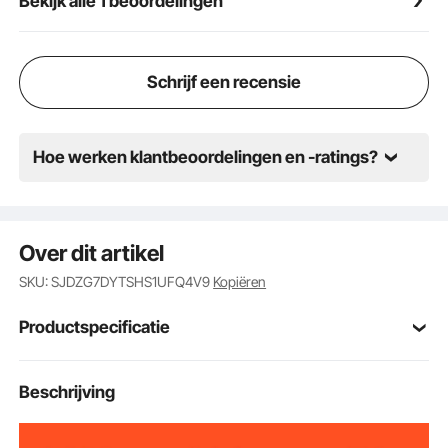
Bekijk alle 1 beoordelingen
Schrijf een recensie
Hoe werken klantbeoordelingen en -ratings?
Over dit artikel
SKU: SJDZG7DYTSHS1UFQ4V9
Kopiëren
Productspecificatie
Artikelmodelnum
Beschrijving
WG2
mer