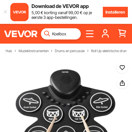
Download de VEVOR app
Installeren
5
,00
€
korting vanaf
99
,00
€
op je
eerste 3 app-bestellingen.
Huis
Muziekinstrumenten
Drums en percussie
Roll Up elektrische drumkit