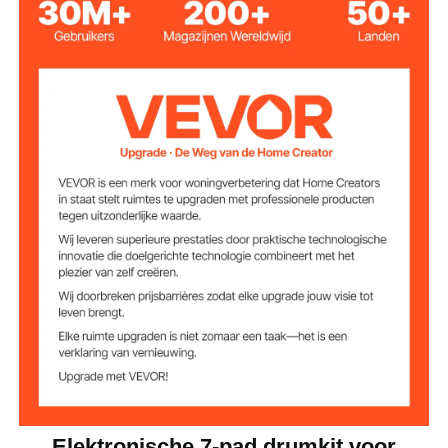
DC 5 V 1 A
Ingangsvermogen
7 (snaredrum, hoge tom,
lage tom, floortom, linker
Drumgeluiden
cimbaal, ride cimbaal en
open/gesloten hihat)
10
Drumritmes
12
DEMO-nummers
Belangrijkste
siliconen, ABS
materialen
1,72 lbs / 0,78 kg
Artikelgewicht
Elektronische 7-pad drumkit voor