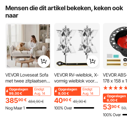
Is het product duurzaam? ...
Mensen die dit artikel bekeken, keken ook
naar
Stel de eerste vraag
VEVOR Loveseat Sofa
VEVOR RV-wielblok, X-
VEVOR ABS-
Dankzij MIDI-ondersteuning kan ons elektrische drumstel voor kinderen
eenvoudig worden aangesloten op een computer of andere apparaten. Zo
met twee zitplaatsen
vormig wielblok voor
178 x 158 x
kunnen kinderen verschillende muzieksoftware gebruiken voor interactief leren,
(176 cm), moderne
het stabiliseren van
ruwbouwset
wat oefenen aantrekkelijker en leuker maakt.
Opgeslagen
Eindigt
Opgeslagen
Eindigt
kleine corduroy bank
campers, geschikt
badafvoer, 
99,00
€
Aug. 14
9,00
€
Aug. 14
Opgeslagen
met spiraalvering,
voor bandbreedtes
adapter voo
385
40
90
€
90
€
6,00
€
484
,90
€
49
,90
€
zachte kussens en
van 1,5 tot 10 inch, 2-
afvoerfitting
53
90
€
Nog Maar 1
100% Over
59
stevig frame voor
pack wielblokken met
compatibel 
100% Over
slaapkamer, kantoor of
ratelsleutel en
vrijstaande 
appartement, wit
opbergtas
staande ba