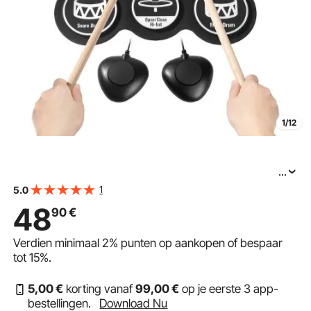
1/12
...
VEVOR 7-Pad elektronisch drumstel, oprolbaar
1
5.0
elektronisch drumstel met koptelefoonaansluiting, twee
48
90
€
voetpedalen, twee drumstokken, luidsprekers, MIDI,
instrumentaal speelgoed voor kinderen vanaf 3 jaar,
Verdien minimaal
2%
punten op aankopen of bespaar
tot
15%
.
5
,00
€
korting vanaf
99
,00
€
op je eerste 3 app-
bestellingen.
Download Nu