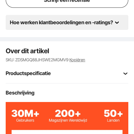
Hoe werken klantbeoordelingen en -ratings?
Over dit artikel
SKU: ZDSMGQ88JHSWE2MGMV9
Kopiëren
Productspecificatie
Artikelmodelnum
Beschrijving
BX-20
mer
88
Aantal knoppen
32
Polyfonie