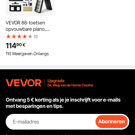
VEVOR 88-toetsen
opvouwbare piano,
Bluetooth en MIDI,
(1)
draagbare
114
90
€
elektronische digitale
110 Weergaven Onlangs
opvouwbare piano met
sustainpedaal, tas,
aanslaggevoelige
toetsen, koptelefoon,
oplaadbaar voor
beginners, tieners en
volwassenen, zwart
Ontvang 5 € korting als je je inschrijft voor e-mails
met besparingen en tips.
E-mailadres
Abonneren