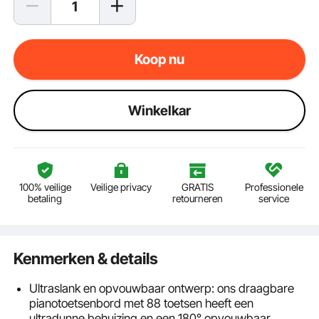
Koop nu
Winkelkar
100% veilige
Veilige privacy
GRATIS
Professionele
betaling
retourneren
service
Kenmerken & details
Ultraslank en opvouwbaar ontwerp: ons draagbare
pianotoetsenbord met 88 toetsen heeft een
ultradunne behuizing en een 180° opvouwbaar