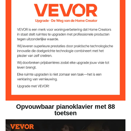
Bluetooth-
5.0
transmissie
Interface-typen
Sustainpedaalaansluiting
van 1/4 inch (3,5 mm),
1/4 inch (3,5 mm) audio-
ingang,
1/4 inch (3,5 mm)
hoofdtelefoonaansluiting,
Opvouwbaar pianoklavier met 88
1/4 inch (3,5 mm)
microfoonaansluiting,
toetsen
Type-C opladen/MIDI-