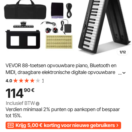
1/12
VEVOR 88-toetsen opvouwbare piano, Bluetooth en
MIDI, draagbare elektronische digitale opvouwbare
...
piano met sustainpedaal, tas, aanslaggevoelige toetsen,
1
4.0
koptelefoon, oplaadbaar voor beginners, tieners en
114
90
€
volwassenen, zwart
Inclusief BTW
Verdien minimaal
2%
punten op aankopen of bespaar
tot
15%
.
Krijg
5,00
€
korting voor nieuwe gebruikers