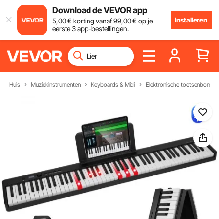
Download de VEVOR app
Installeren
5
,00
€
korting vanaf
99
,00
€
op je
eerste 3 app-bestellingen.
Huis
Muziekinstrumenten
Keyboards & Midi
Elektronische toetsenborden