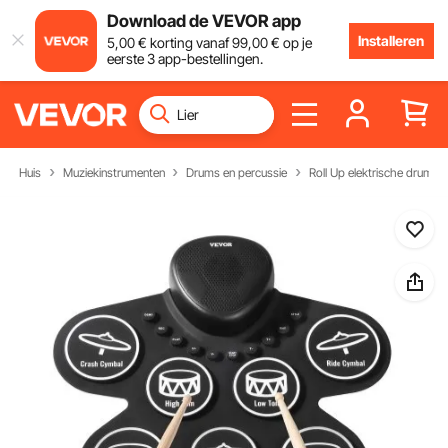
Download de VEVOR app
Installeren
5
,00
€
korting vanaf
99
,00
€
op je
eerste 3 app-bestellingen.
Huis
Muziekinstrumenten
Drums en percussie
Roll Up elektrische drumkit