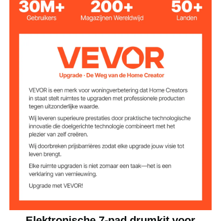
DC 5 V 1 A
Ingangsvermogen
7 (snaredrum, hoge tom,
lage tom, floortom, linker
Drumgeluiden
cimbaal, ride cimbaal en
open/gesloten hihat)
10
Drumritmes
12
DEMO-nummers
Belangrijkste
siliconen, ABS
materialen
1,72 lbs / 0,78 kg
Artikelgewicht
Elektronische 7-pad drumkit voor