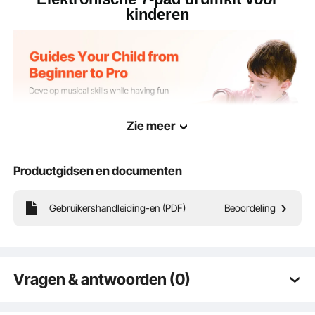
kinderen
Zie meer
Productgidsen en documenten
Gebruikershandleiding-en (PDF)
Beoordeling
Onze elektrische drumset heeft 7 pads en 2 pedalen om je kind te helpen zijn of
haar drumvaardigheden te verbeteren. Hij ondersteunt liveoptredens, het
afspelen van muziek, DTX-games en opnames. Met een
hoofdtelefoonaansluiting, duurzame siliconen en een oplaadbare 1000 mAh-
batterij is dit het ideale apparaat voor je kind om overal te oefenen.
Vragen & antwoorden (0)
Typische vragen gesteld over producten: