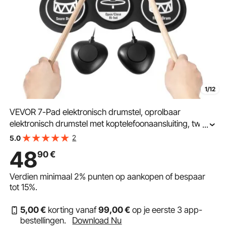
1/12
VEVOR 7-Pad elektronisch drumstel, oprolbaar
elektronisch drumstel met koptelefoonaansluiting, twee
...
voetpedalen, twee drumstokken, luidsprekers, MIDI,
2
5.0
instrumentaal speelgoed voor kinderen vanaf 3 jaar,
48
90
€
zwart
Verdien minimaal
2%
punten op aankopen of bespaar
tot
15%
.
5
,00
€
korting vanaf
99
,00
€
op je eerste 3 app-
bestellingen.
Download Nu