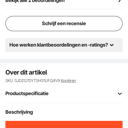
Bekijk alle 2 beoordelingen
Schrijf een recensie
Hoe werken klantbeoordelingen en -ratings?
Over dit artikel
SKU: SJDZG7DYTSHS1UFQ4V9
Kopiëren
Productspecificatie
Artikelmodelnum
Beschrijving
WG2
mer