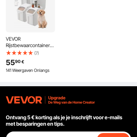
VEVOR
Rijstbewaarcontainers
Hondenvoerdispenser
(7)
4 stuks 2 x 15 L / /20 L
55
90
€
x 2 Containers voor
141 Weergaven Onlangs
Keuken Ingrediënten
Granen,
Huisdiervoercontainer
met Wielen Maatbeker
Luchtdichte Deksel
Ontvang 5 € korting als je je inschrijft voor e-mails
met besparingen en tips.