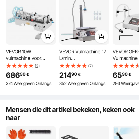
VEVOR 10W
VEVOR Vulmachine 17
VEVOR GFK
vulmachine voor
L/min
Vulmachine 
vloeistoffen 100-
Vloeistofvulmachine
5-3500 ml 
(2)
(7)
1000ML
30-15.000 g per vulling
Vloeistof V
686
214
65
90
90
90
€
€
€
Vloeistofvulmachine
Flessenvulmachine 26
Vulmachine 
374 Weergaven Onlangs
352 Weergaven Onlangs
293 Weergav
Vulmachine voor
x 26,3 x 13 cm Pasta-
Vulmachine
vloeistoffen met
vulmachine
dubbele kop
Automatische en
vulmachine Wijn Melk
Mensen die dit artikel bekeken, keken ook
etc.
naar