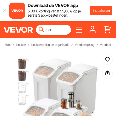
Download de VEVOR app
Installeren
5
,00
€
korting vanaf
99
,00
€
op je
eerste 3 app-bestellingen.
Huis
Keuken
Keukenopslag en organisatie
Voedselopslag
Voedselopsl