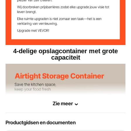
liter
14 x 9 x 18 inch / 360 x 230
20 liter
containergrootte
x 445 mm ± 10 mm
4-delige opslagcontainer met grote
capaciteit
Zie meer
Productgidsen en documenten