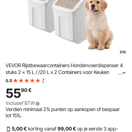
1/12
VEVOR Rijstbewaarcontainers Hondenvoerdispenser 4
stuks 2 x 15 L / /20 L x 2 Containers voor Keuken
...
Ingrediënten Granen, Huisdiervoercontainer met Wielen
7
5.0
Maatbeker Luchtdichte Deksel
55
90
€
Inclusief BTW
Verdien minimaal
2%
punten op aankopen of bespaar
tot
15%
.
5
,00
€
korting vanaf
99
,00
€
op je eerste 3 app-