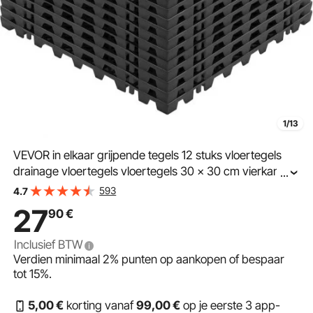
1/13
VEVOR in elkaar grijpende tegels 12 stuks vloertegels
drainage vloertegels vloertegels 30 x 30 cm vierkante
...
vloertegels voor buiten terras pvc vloertegels
593
4.7
badkamer toilet zwart
27
90
€
Inclusief BTW
Verdien minimaal
2%
punten op aankopen of bespaar
tot
15%
.
5
,00
€
korting vanaf
99
,00
€
op je eerste 3 app-