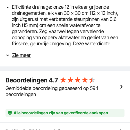
Efficiënte drainage: onze 12 in elkaar grijpende
drainagematten, elk van 30 x 30 cm (12 x 12 inch),
zijn uitgerust met verbeterde steunpinnen van 0,6
inch (15 mm) om een ​​snelle waterafvoer te
garanderen. Zeg vaarwel tegen vervelende
ophoping van oppervlaktewater en geniet van een
frissere, geurvrije omgeving. Deze waterdichte
drainagevloertegels bieden een antislipoppervlak
Zie meer
voor extra veiligheid.
Duurzaamheid en flexibiliteit: deze modulaire, in
elkaar grijpende kussens zijn gemaakt van verbeterd
PVC-materiaal en combineren zachtheid met
Beoordelingen
4.7
duurzaamheid. Ze behouden hun vorm lang.
Nauwkeurige drainagegaten zorgen voor een goede
Gemiddelde beoordeling gebaseerd op 594
pasvorm en voorkomen losraken.
beoordelingen
Moeiteloze montage en aanpassing: de in elkaar
grijpende constructie maakt het installeren van deze
in elkaar grijpende matten een fluitje van een cent.
Alle beoordelingen zijn van geverifieerde aankopen
Pas de modulaire lasmat eenvoudig aan uw
specifieke ruimtebehoefte aan. Kies tussen elegante
grijze en blauwe kleuren voor nog meer