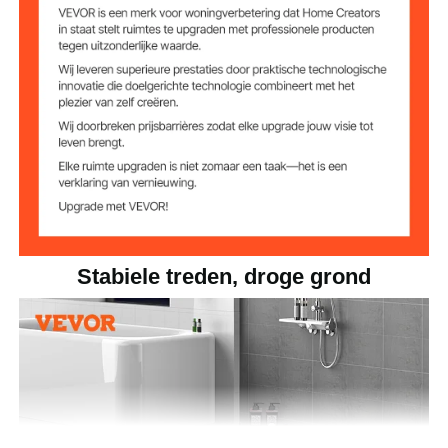
4,44 kg
Nettogewicht
12 x 12 x 0,6 inch / 300 x
Afmetingen van
één product
300 x 15 mm
Stabiele treden, droge grond