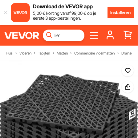
Download de VEVOR app
Installeren
5
,00
€
korting vanaf
99
,00
€
op je
eerste 3 app-bestellingen.
Huis
Vloeren
Tapijten
Matten
Commerciële vloermatten
Drainagem