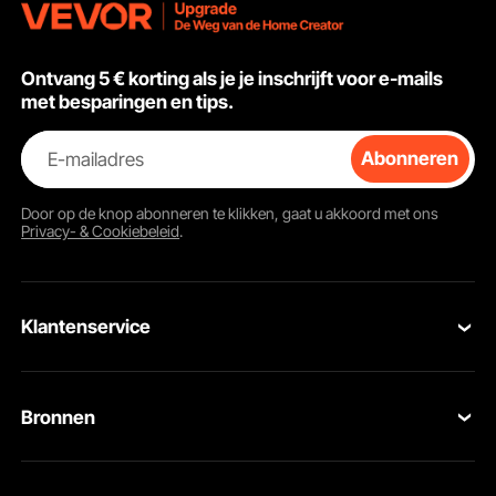
bar, feesten
Kantoor Bibl
Marineblau
Ontvang 5 € korting als je je inschrijft voor e-mails
met besparingen en tips.
E-mailadres
Abonneren
Door op de knop
abonneren
te klikken, gaat u akkoord met ons
Privacy- & Cookiebeleid
.
Klantenservice
Neem contact op
Bronnen
Retourneren en vervangingen
Leden Programma
Uw bestellingen