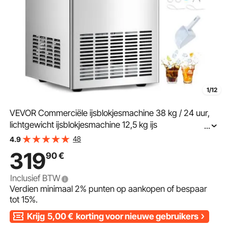
1/12
VEVOR Commerciële ijsblokjesmachine 38 kg / 24 uur,
lichtgewicht ijsblokjesmachine 12,5 kg ijs
...
Opslagcapaciteit 40 stuks ijsblokjes, roestvrijstalen
48
4.9
ijsblokjesmachine inclusief waterfilter en ijsschep
319
90
€
Inclusief BTW
Verdien minimaal
2%
punten op aankopen of bespaar
tot
15%
.
Krijg
5,00
€
korting voor nieuwe gebruikers