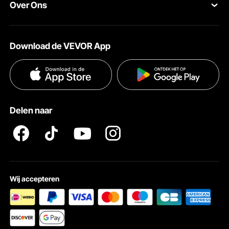
Over Ons
Pro-ledenprogramma
Jouw rekening
Over VEVOR
Verzendtarieven & beleid
Download de VEVOR App
Voorwaarden van de dienst
Betalingswijzen
Privacybeleid
Hulp en veelgestelde vragen
Pro Member Program Algemene Voorwaarden
Delen naar
Wij accepteren