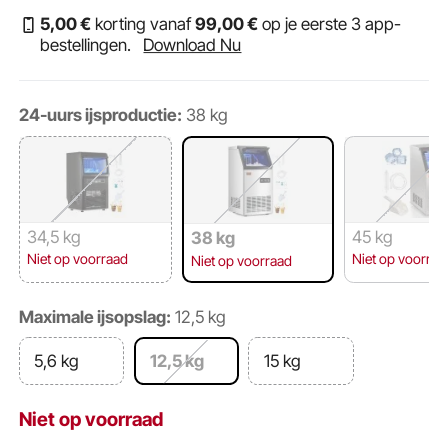
5
,00
€
korting vanaf
99
,00
€
op je eerste 3 app-
bestellingen.
Download Nu
24-uurs ijsproductie:
38 kg
34,5 kg
45 kg
38 kg
Niet op voorraad
Niet op voorraa
Niet op voorraad
Maximale ijsopslag:
12,5 kg
5,6 kg
12,5 kg
15 kg
Niet op voorraad