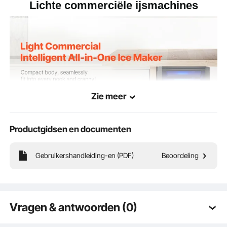
Lichte commerciële ijsmachines
PP
Binnenmateriaal
14,2 x 17 x 29 inch / 360 x
Productgrootte
433 x 740 mm
Zie meer
Productgidsen en documenten
Gebruikershandleiding-en (PDF)
Beoordeling
Produceert 38 kg ijsblokjes per dag. Onder reële testomstandigheden bedraagt
​​de productiecapaciteit maximaal 38,2 kg/24 uur bij een
omgevings-/watertemperatuur van 21℃, 10℃. Het heeft een maximale
ijsopslagcapaciteit van 12,5 kg en kan uw ijs tot 8 uur geïsoleerd houden.
Vragen & antwoorden (0)