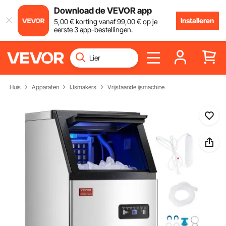
Download de VEVOR app
Installeren
5
,00
€
korting vanaf
99
,00
€
op je
eerste 3 app-bestellingen.
Huis
Apparaten
IJsmakers
Vrijstaande ijsmachine