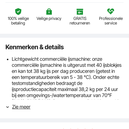
100% veilige
Veilige privacy
GRATIS
Professionele
betaling
retourneren
service
Kenmerken & details
Lichtgewicht commerciële ijsmachine: onze
commerciële ijsmachine is uitgerust met 40 ijsblokjes
en kan tot 38 kg ijs per dag produceren (getest in
een temperatuurbereik van 5 - 38 °C). Onder echte
testomstandigheden bedraagt ​​de
ijsproductiecapaciteit maximaal 38,2 kg per 24 uur
bij een omgevings-/watertemperatuur van 70℉
(21℃), 50℉ (10℃). Deze compacte ijsblokjesmachine
Zie meer
heeft een royale opslagcapaciteit van 12,5 kg en past
perfect in uw huis, café, bar, slijterij of restaurant.
Ongeëvenaarde isolatieprestaties: onze commerciële
ijsmachine zet nieuwe normen op het gebied van