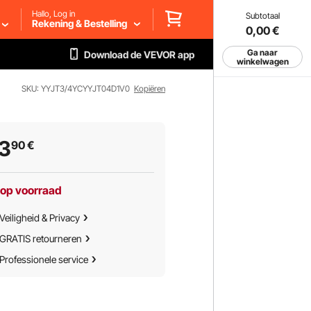
Hallo, Log in
Subtotaal
Rekening & Bestelling
0,00
€
Ga naar
Download de VEVOR app
winkelwagen
SKU: YYJT3/4YCYYJT04D1V0
Kopiëren
3
90
€
 op voorraad
Veiligheid & Privacy
GRATIS retourneren
Professionele service