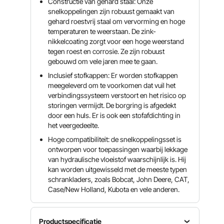
Constructie van gehard staal: Onze
snelkoppelingen zijn robuust gemaakt van
gehard roestvrij staal om vervorming en hoge
temperaturen te weerstaan. De zink-
nikkelcoating zorgt voor een hoge weerstand
tegen roest en corrosie. Ze zijn robuust
gebouwd om vele jaren mee te gaan.
Inclusief stofkappen: Er worden stofkappen
meegeleverd om te voorkomen dat vuil het
verbindingssysteem verstoort en het risico op
storingen vermijdt. De borgring is afgedekt
door een huls. Er is ook een stofafdichting in
het veergedeelte.
Hoge compatibiliteit: de snelkoppelingsset is
ontworpen voor toepassingen waarbij lekkage
van hydraulische vloeistof waarschijnlijk is. Hij
kan worden uitgewisseld met de meeste typen
schrankladers, zoals Bobcat, John Deere, CAT,
Case/New Holland, Kubota en vele anderen.
Productspecificatie