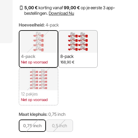
5
,00
€
korting vanaf
99
,00
€
op je eerste 3 app-
bestellingen.
Download Nu
Hoeveelheid:
4-pack
4-pack
8-pack
Niet op voorraad
168,90
€
12 pakjes
Niet op voorraad
Maat klephuis:
0,75 inch
0,75 inch
0,5 inch