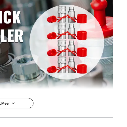
k Meer
 Qucik Connect-
VEVOR is een toonaangevend