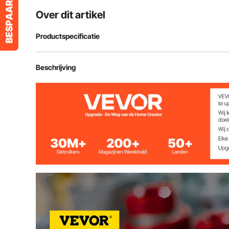
Over dit artikel
Productspecificatie
Lichaamsgrootte
3/4" lichaam 
Beschrijving
Nominale druk van staal
20,7 MPa
Nominale druk van roestvrij staal
10,4 MPa
Nominale stroom
106 l/min
Temperatuurbereik (getal)
-20℃~+100
Temperatuurbereik (Fkm)
-20℃~+180