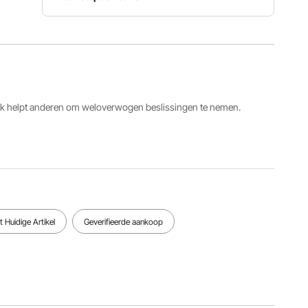
Lichaamsgrootte
3/4"
Nominale
Nominale
lichaam
druk van
druk van
met 3/4"
roestvrij
staal
NPT-
staal
20,7 MPa
schroefdr
10,4 MPa
aad
ack helpt anderen om weloverwogen beslissingen te nemen.
Temperatuurbereik
Temperatuurbereik
Nominale
(getal)
(Fkm)
stroom
-20℃~+1
-20℃~+1
106 l/min
00℃
80℃
Bekijk alle specificaties
 Huidige Artikel
Geverifieerde aankoop