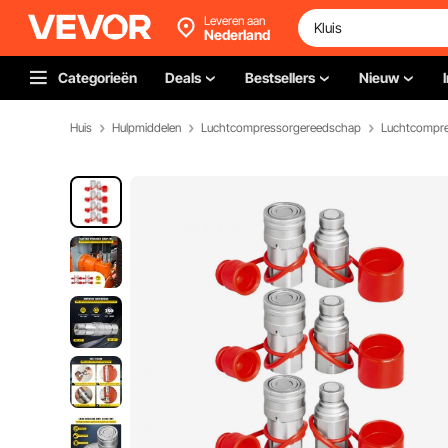
Leveren aan
Nederland
Categorieën
Deals
Bestsellers
Nieuw
Huis
Hulpmiddelen
Luchtcompressorgereedschap
Luchtcompre