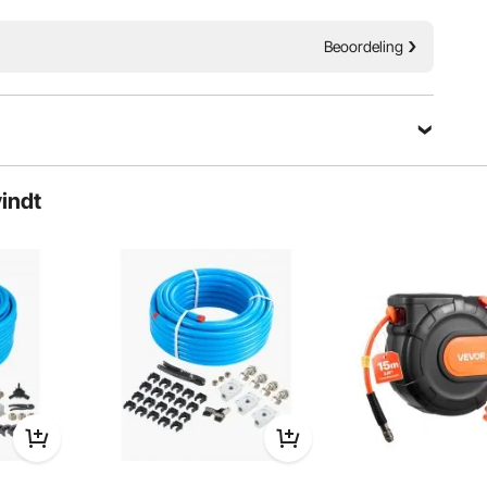
merk dat gespecialiseerd is in
4" NPT-
apparatuur en gereedschappen.
n 4 paar
Beoordeling
Samen met duizenden
gemotiveerde medewerkers zet
l met zink-
VEVOR zich in om onze klanten te
rgt ervoor dat onze
voorzien van robuust materieel en
t- en
gereedschap tegen ongelooflijk
n corrosiebestendig
lage prijzen. Tegenwoordig heeft
rgrendelingssysteem
VEVOR markten in meer dan 200
iten eenvoudiger.
landen bezet met meer dan 10
en maken ze tot een
miljoen wereldwijde leden.
el voor het
vindt
ydraulische
Waarom kiezen voor VEVOR?
 verbonden met onze
ppelingen.
Premium stevige kwaliteit
Ongelooflijk lage prijzen
rd ontwerp
Snelle en veilige levering
inding
30 dagen gratis retourneren
en constructie
24/7 Attente Service
tofkappen
ibiliteit