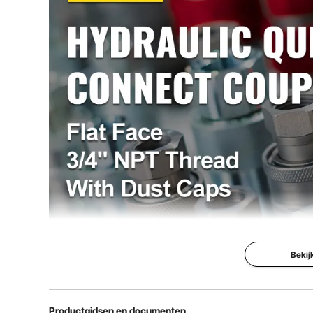
ISO-normen
ISO 16028
Bekij
Hydraulische
koppelingen
Productgidsen en documenten