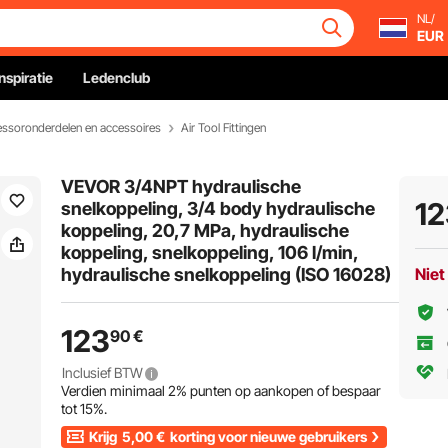
NL/
EUR
Inspiratie
Ledenclub
ssoronderdelen en accessoires
Air Tool Fittingen
VEVOR 3/4NPT hydraulische
12
snelkoppeling, 3/4 body hydraulische
koppeling, 20,7 MPa, hydraulische
koppeling, snelkoppeling, 106 l/min,
hydraulische snelkoppeling (ISO 16028)
Niet
123
90
€
Inclusief BTW
Verdien minimaal
2%
punten op aankopen of bespaar
tot
15%
.
Krijg
5,00
€
korting voor nieuwe gebruikers