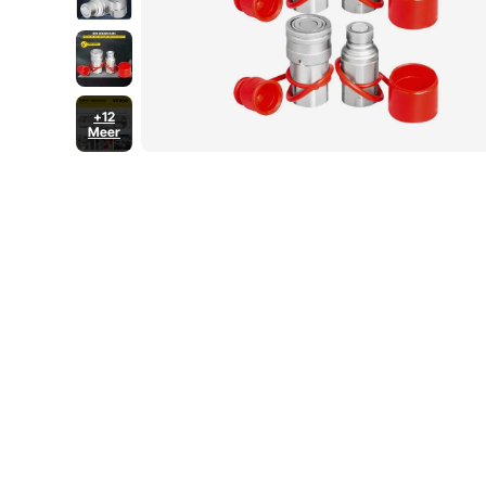
+12
Meer