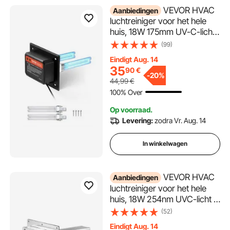
VEVOR HVAC
Aanbiedingen
luchtreiniger voor het hele
huis, 18W 175mm UV-C-licht
in kanaal voor
(99)
airconditionerkanalen,
Eindigt Aug. 14
luchtwasser met 2
35
90
€
reservelampen, HVAC UV-
-
20%
44,99
€
lampen, luchtreiniger voor
100% Over
airconditioners
Op voorraad.
Levering:
zodra Vr. Aug. 14
In winkelwagen
VEVOR HVAC
Aanbiedingen
luchtreiniger voor het hele
huis, 18W 254nm UVC-licht in
kanaal voor
(52)
airconditionerkanalen,
Eindigt Aug. 14