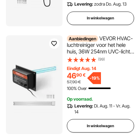
Levering:
zodra Do. Aug. 13
In winkelwagen
VEVOR HVAC-
Aanbiedingen
luchtreiniger voor het hele
huis, 36W 254nm UVC-licht
in kanaal voor
(99)
airconditionerkanalen,
Eindigt Aug. 14
luchtwasser met 1
46
90
€
reservelamp, HVAC UV-
-
19%
57,90
€
lampen, luchtreiniger voor
100% Over
airconditioners
Op voorraad.
Levering:
Di. Aug. 11 - Vr. Aug.
14
In winkelwagen