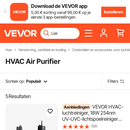
Download de VEVOR app
Installeren
5
,00
€
korting vanaf
99
,00
€
op je
eerste 3 app-bestellingen.
Huis
Verwarming, ventilatie en koeling
Onderdelen en accessoires voor luchtkw
HVAC Air Purifier
Sorteer op:
Populair
Filters
5
Resultaten
VEVOR HVAC-
Aanbiedingen
luchtreiniger, 18W 254nm
UV-UVC-lichtspoelreiniger
met magneet in kanaal voor
(56)