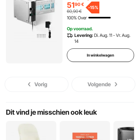
luchtwasser met 2 lampen,
51
90
€
HVAC UV-lampen met
-
15%
60,90
€
netsnoer, luchtreiniger voor
100% Over
airconditioners
Op voorraad.
Levering:
Di. Aug. 11 - Vr. Aug.
14
In winkelwagen
Vorig
Volgende
Dit vind je misschien ook leuk