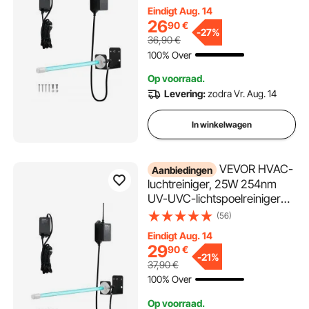
AC-kanalen (airconditioners),
Eindigt Aug. 14
luchtwasser met 1
26
90
€
reservelamp, HVAC UV-
-
27%
36,90
€
lampen, luchtreiniger voor
100% Over
airconditioners
Op voorraad.
Levering:
zodra Vr. Aug. 14
In winkelwagen
VEVOR HVAC-
Aanbiedingen
luchtreiniger, 25W 254nm
UV-UVC-lichtspoelreiniger
met magneet in kanaal voor
(56)
AC-kanalen (airconditioners),
Eindigt Aug. 14
luchtwasser met 1
29
90
€
reservelamp, HVAC UV-
-
21%
37,90
€
lampen, luchtreiniger voor
100% Over
airconditioners
Op voorraad.