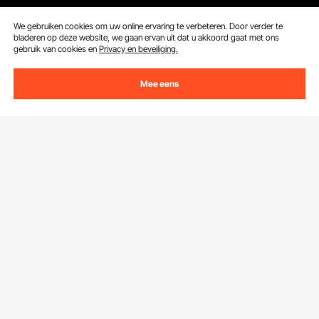
Ontvang 5 € korting als je je inschrijft voor e-mails
We gebruiken cookies om uw online ervaring te verbeteren. Door verder te
bladeren op deze website, we gaan ervan uit dat u akkoord gaat met ons
met besparingen en tips.
gebruik van cookies en
Privacy en beveiliging.
E-mailadres
Abonneren
Mee eens
Door op de knop
abonneren
te klikken, gaat u akkoord met ons
Privacy- & Cookiebeleid
.
Klantenservice
Neem contact op
Bronnen
Retourneren en vervangingen
Leden Programma
Uw bestellingen
Over Ons
Pro-ledenprogramma
Jouw rekening