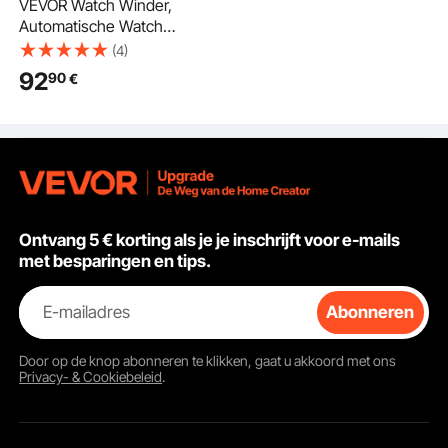
VEVOR Watch Winder,
Automatische Watch
Winder, Watch Winder
(4)
voor Automatische
92
90
€
Horloges,
Automatische Watch
Winder met Ruimte
voor 2 Horloges, LED
Verlichting, Verstelbare
Bandlengte 150-207
mm
Ontvang 5 € korting als je je inschrijft voor e-mails
met besparingen en tips.
E-mailadres
Abonneren
Door op de knop
abonneren
te klikken, gaat u akkoord met ons
Privacy- & Cookiebeleid
.