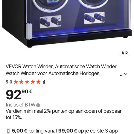
1/12
VEVOR Watch Winder, Automatische Watch Winder,
Watch Winder voor Automatische Horloges,
...
Automatische Watch Winder met Ruimte voor 2
4
5.0
Horloges, LED Verlichting, Verstelbare Bandlengte 150-
92
90
€
207 mm
Inclusief BTW
Verdien minimaal
2%
punten op aankopen of bespaar
tot
15%
.
5
,00
€
korting vanaf
99
,00
€
op je eerste 3 app-