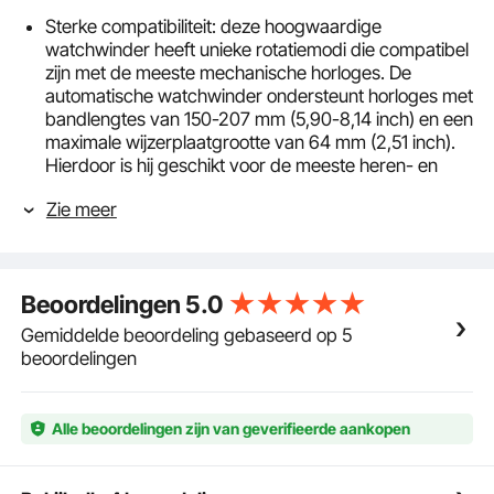
Sterke compatibiliteit: deze hoogwaardige
watchwinder heeft unieke rotatiemodi die compatibel
zijn met de meeste mechanische horloges. De
automatische watchwinder ondersteunt horloges met
bandlengtes van 150-207 mm (5,90-8,14 inch) en een
maximale wijzerplaatgrootte van 64 mm (2,51 inch).
Hierdoor is hij geschikt voor de meeste heren- en
dameshorloges.
Zie meer
Nauwkeurige knopinstellingen: Verschillende
horlogemerken en -modellen hebben verschillende
opwindvereisten. Voor een breed scala aan
mechanische horloges hebben we meerdere
Beoordelingen
5.0
opwindmodi ontwikkeld, waaronder rechtsom,
linksom, afwisselend en intermitterende rotatie.
Gemiddelde beoordeling gebaseerd op 5
Gecombineerd met de onafhankelijke
beoordelingen
snelheidsregeling zorgen de speciale knoppen voor
betrouwbaarheid en nauwkeurige timing van uw
horloges.
Alle beoordelingen zijn van geverifieerde aankopen
Duurzame Mabuchi-motor: om de stabiliteit en
duurzaamheid te verbeteren, hebben we een
Japanse Mabuchi-motor geïnstalleerd, bekend om