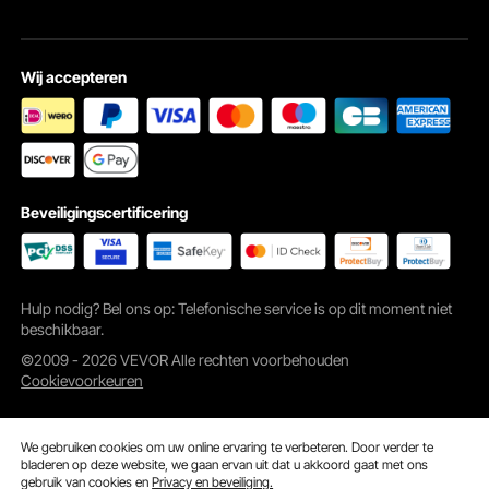
Wij accepteren
Beveiligingscertificering
Hulp nodig? Bel ons op: Telefonische service is op dit moment niet
beschikbaar.
©2009 - 2026 VEVOR Alle rechten voorbehouden
Cookievoorkeuren
We gebruiken cookies om uw online ervaring te verbeteren. Door verder te
bladeren op deze website, we gaan ervan uit dat u akkoord gaat met ons
gebruik van cookies en
Privacy en beveiliging.