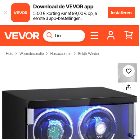
Download de VEVOR app
Installeren
5
,00
€
korting vanaf
99
,00
€
op je
eerste 3 app-bestellingen.
Huis
Woondecoratie
Huisaccenten
Bekijk Winder