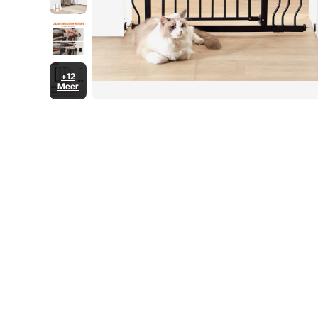
+12
Meer