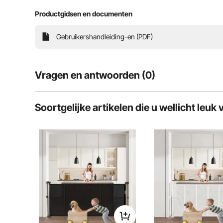
Productgidsen en documenten
Ons deurhekje is een must voor elk gezin. Hij kan wo
veilige omgeving voor zowel uw
Gebruikershandleiding-en (PDF)
Vragen en antwoorden (0)
Typische vragen over producten:
Soortgelijke artikelen die u wellicht leuk 
Is het product duurzaam? ...
Stel de eerste vraag