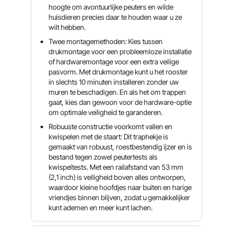
hoogte om avontuurlijke peuters en wilde
huisdieren precies daar te houden waar u ze
wilt hebben.
Twee montagemethoden: Kies tussen
drukmontage voor een probleemloze installatie
of hardwaremontage voor een extra veilige
pasvorm. Met drukmontage kunt u het rooster
in slechts 10 minuten installeren zonder uw
muren te beschadigen. En als het om trappen
gaat, kies dan gewoon voor de hardware-optie
om optimale veiligheid te garanderen.
Robuuste constructie voorkomt vallen en
kwispelen met de staart: Dit traphekje is
gemaakt van robuust, roestbestendig ijzer en is
bestand tegen zowel peutertests als
kwispeltests. Met een railafstand van 53 mm
(2,1 inch) is veiligheid boven alles ontworpen,
waardoor kleine hoofdjes naar buiten en harige
vriendjes binnen blijven, zodat u gemakkelijker
kunt ademen en meer kunt lachen.