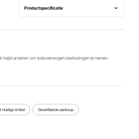
Productspecificatie
Breedtebereik
29,5-39
Artikelmodelnummer
Hoek
inch /
B3312
180°
749-990
mm
ack helpt anderen om weloverwogen beslissingen te nemen.
Vergrendelingsmechanisme
opening
Materiaal
in 3 fasen,
Hoogte
ijzer
automatis
30 inch /
(gepoeder
che
762 mm
coat) +
vergrende
kunststof
ling
onderaan
 Huidige Artikel
Geverifieerde aankoop
Bekijk alle specificaties