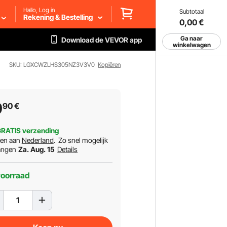
Hallo, Log in
Subtotaal
Rekening & Bestelling
0,00
€
Ga naar
Download de VEVOR app
winkelwagen
SKU: LGXCWZLHS305NZ3V3V0
Kopiëren
9
90
€
RATIS verzending
ren aan
Nederland
.
Zo snel mogelijk
angen
Za. Aug. 15
Details
voorraad