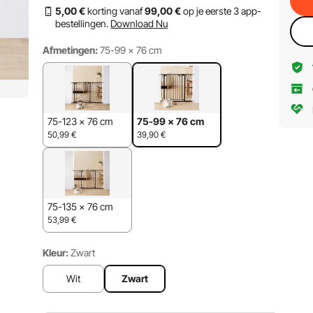
5
,00
€
korting vanaf
99
,00
€
op je eerste 3 app-
bestellingen.
Download Nu
Afmetingen:
75-99 × 76 cm
75-123 × 76 cm
75-99 × 76 cm
50,99
€
39,90
€
75-135 × 76 cm
53,99
€
Kleur:
Zwart
Wit
Zwart