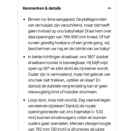
Kenmerken & details
Binnen no-time aangepast: De plattegronden
van de huisjes zijn verschillend, maar dat heeft
geen invloed op ons babyhekje! Draai hem over
deuropeningen van 749-990 mm breed. Of het
nu een gezellig hoekje is of een grote gang, wij
beschermen uw rug en de ruimte van uw baby!
In beide richtingen draaibaar: ons 180° dubbel
draaibare rooster is beweegbaar. Hij blijft wijd
open op 90° en klikt dicht als hij kleiner wordt.
Ouder zijn is vermoeiend, maar het gebruik van
ons hek niet: trekken, optillen en klaar! En
dankzij de dubbele vergrendeling kan er geen
nieuwsgierig kind of huisdier doorheen.
Loop door, loop niet voorbij: Zeg vaarwel tegen
vervelende zijsteken! Dankzij de royale
openingsbreedte van ons traphekje (> 533
mm) kunnen kinderwagens rollen en kunnen
ouders gaan wandelen. Met een stevige hoogte
van 762 mm (30 inch) is dit precies de juiste