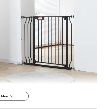
met dubbele vergrendeling, ABS
m
3 mm
k Meer