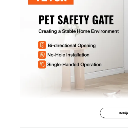
De kleur zwart
Nettogewicht
4,2 kg
Vergrendelingsgreep
tongstructuur 
Staafafstand
2,1 inch / 53 m
Deuropeningsbreedte
> 21 inch / 53
Treksterkte
> 20 kg
Slagvastheid
33 lbs / 15 kg
Bekij