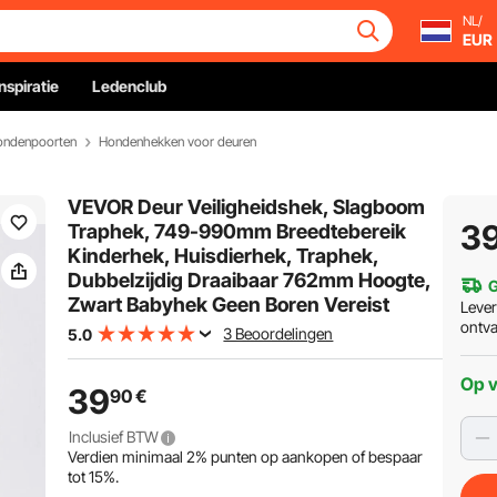
NL/
EUR
Inspiratie
Ledenclub
ondenpoorten
Hondenhekken voor deuren
VEVOR Deur Veiligheidshek, Slagboom
3
Traphek, 749-990mm Breedtebereik
Kinderhek, Huisdierhek, Traphek,
Dubbelzijdig Draaibaar 762mm Hoogte,
G
Zwart Babyhek Geen Boren Vereist
Leve
ontv
3 Beoordelingen
5.0
Op 
39
90
€
Inclusief BTW
Verdien minimaal
2%
punten op aankopen of bespaar
tot
15%
.