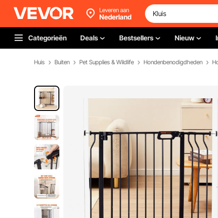
Leveren aan
Nederland
Categorieën
Deals
Bestsellers
Nieuw
Huis
Buiten
Pet Supplies & Wildlife
Hondenbenodigdheden
H