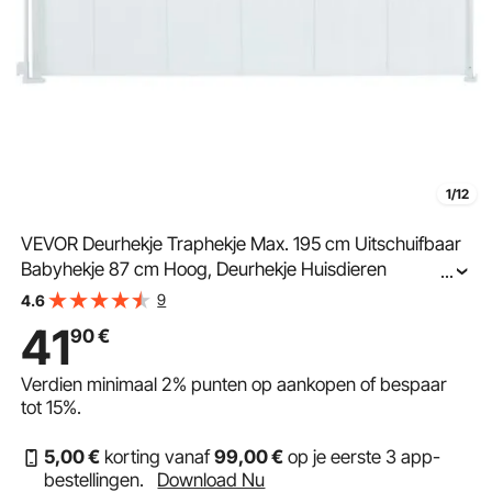
1/12
VEVOR Deurhekje Traphekje Max. 195 cm Uitschuifbaar
Babyhekje 87 cm Hoog, Deurhekje Huisdieren
...
Veiligheidshekje Wit, Traphekje om vast te klemmen voor
9
4.6
Baby Hondenhekje Buiten
41
90
€
Verdien minimaal
2%
punten op aankopen of bespaar
tot
15%
.
5
,00
€
korting vanaf
99
,00
€
op je eerste 3 app-
bestellingen.
Download Nu