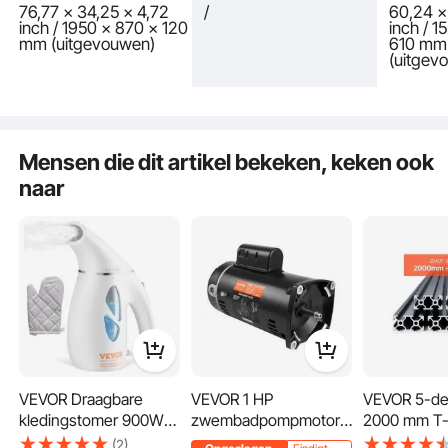
76,77 x 34,25 x 4,72
/
60,24 x
inch / 1950 x 870 x 120
inch / 1
mm (uitgevouwen)
610 mm
(uitgev
De verstelbare installatiepositie van het gaas-babyhekje verbetert de
aanpassing aan verschillende deuropeningen of trapbreedtes. Bovendien zorgt
het naadloze vloerontwerp voor meer veiligheid en voorkomt het potentiële
Mensen die dit artikel bekeken, keken ook
gevaren voor huisdieren of kinderen.
naar
VEVOR Draagbare
VEVOR 1 HP
VEVOR 5-del
kledingstomer 900W
zwembadpompmotor,
2000 mm T-
Reisstrijkijzer 180 ml
56Y frame, 115 V (9
aluminium
(2)