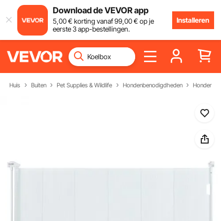
Download de VEVOR app
Installeren
5
,00
€
korting vanaf
99
,00
€
op je
eerste 3 app-bestellingen.
Huis
Buiten
Pet Supplies & Wildlife
Hondenbenodigdheden
Hondenpoo