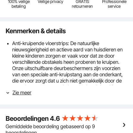
100% veilige
Veilige privacy
GRATIS
Professionele
betaling
retourneren
service
Kenmerken & details
Anti-kruipende vloerstrips: De natuurlijke
nieuwsgierigheid en actieve aard van huisdieren en
kleine kinderen zorgen er vaak voor dat ze door
verschillende obstakels heen proberen te kruipen.
Onze uitschuifbare deurbeschermers zijn voorzien
van een speciale anti-kruipstang aan de onderkant,
die ervoor zorgt dat u zich niet gemakkelijk door de
poort kunt wurmen en de kans op letsel door kieren
Zie meer
aan de onderkant verkleint.
Eenvoudige bediening met één hand: het ontwerp
van het in één stap openen van ons intrekbare
babyhekje vereist geen twee handen of extra
Beoordelingen
4.6
stappen. Met een simpele beweging kom je
gemakkelijk door de poort, ook als je voorwerpen bij
Gemiddelde beoordeling gebaseerd op 9
je hebt. Geen vervelende bediening of herhaaldelijk
beoordelingen