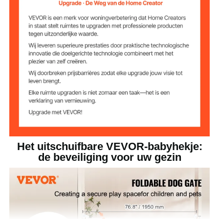
31 inch / 790 ± 8 mm
Maashoogte
34,2 inch / 870 ± 8 mm
Totale hoogte
Nettogewicht
2,4 kg
(inclusief alle
accessoires)
76,77 x 34,25 x 4,72 inch /
Productafmetinge
1950 x 870 x 120 mm
n
(uitgevouwen)
Het uitschuifbare VEVOR-babyhekje:
de beveiliging voor uw gezin