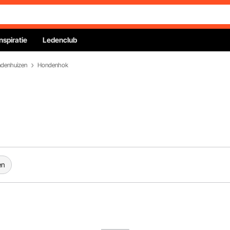
Inspiratie
Ledenclub
denhuizen
Hondenhok
en