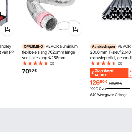
rolley
VEVOR aluminium
VEVOR 5
OPRUIMING
Aanbiedingen
t van PP
flexibele slang 7620mm lange
2000 mm T-sleuf 2040
ventilatieslang Φ258mm
extrusieprofiel, geanod
 een
aluminium flexibele buis
lineaire rail volgens Eu
(2)
(2)
, incl. 2
luchtkanaal R-6 thermische
norm, sleufprofiel voor
70
90
€
Opgeslagen
E
dgreep
weerstandswaarde 25mm
printers, CNC-machine
14,00
€
2
ionele
buisdikte aluminium buisslang
zelf, lasergraveren, zwa
126
90
€
140,90
€
zijn en
Owens Corning isolatiewatten
100% Over
luchtkanalen
640 Weergaven Onlangs