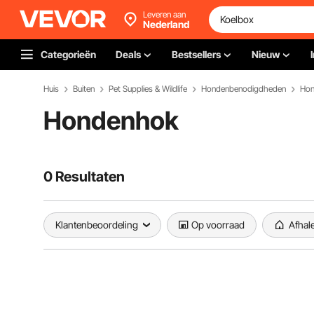
Leveren aan
Nederland
Categorieën
Deals
Bestsellers
Nieuw
Huis
Buiten
Pet Supplies & Wildlife
Hondenbenodigdheden
Hon
Hondenhok
0 Resultaten
Klantenbeoordeling
Op voorraad
Afhal