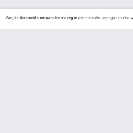
We gebruiken cookies om uw online ervaring te verbeteren.Als u doorgaat met bro
Klantenservice
Bronnen
Neem contact op
Leden Programma
Retourneren en vervangingen
Pro-ledenprogramma
Uw bestellingen
Jouw rekening
Verzendtarieven & beleid
Betalingswijzen
Hulp en veelgestelde vragen