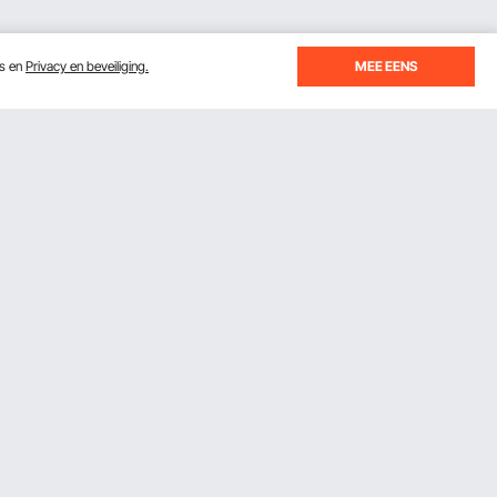
es en
Privacy en beveiliging.
MEE EENS
je je inschrijft voor e-mails met besparingen en tips.
Abonneren
ikken, gaat u akkoord met ons
Privacy- & Cookiebeleid
.