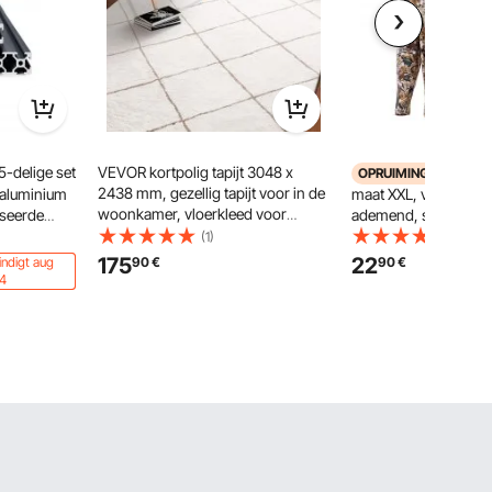
-delige set
VEVOR kortpolig tapijt 3048 x
VEVOR 
OPRUIMING
2438 mm, gezellig tapijt voor in de
 aluminium
maat XXL, vochtafvo
woonkamer, vloerkleed voor
iseerde
ademend, snel droge
woonkamer, slaapkamer,
ropese
capuchontrui, hoodie
(1)
(1)
studeerkamer, pluisvrij en met
 3D-
mouwen voor buitenw
175
22
indigt aug
90
€
90
€
antislip TPR-rug, wit
s, doe-het-
lente en zomer
4
rt