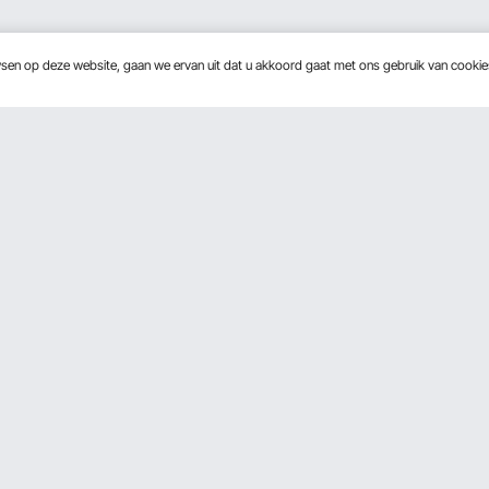
wsen op deze website, gaan we ervan uit dat u akkoord gaat met ons gebruik van cooki
Over Ons
Ontvang 5 € korting als 
Over VEVOR
Voorwaarden van de dienst
Door op de knop
abonneren
te kl
Privacybeleid
Pro Member Program Algemene
Download de VEVOR App
Voorwaarden
Vind ons op