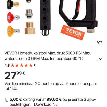
1/12
VEVOR Hogedrukpistool Max. druk 5000 PSI Max.
waterstroom 3 GPM Max. temperatuur 60 °C
...
Hogedrukreinigerpistool M22-14/M22-15 + 1/4"
6
4.8
snelkoppeling 0°, 15°, 25°, 40°, 65° spuitmonden
27
99
€
Verdien minimaal
2%
punten op aankopen of bespaar
tot
15%
.
5
,00
€
korting vanaf
99
,00
€
op je eerste 3 app-
bestellingen.
Download Nu