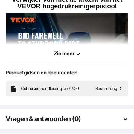
VEVOR hogedrukreinigerpistool
Zie meer
Productgidsen en documenten
Gebruikershandleiding-en (PDF)
Beoordeling
Hardnekkig vuil en roet? Geen probleem! Ons hogedrukreinigerpistool voert elke
reinigingstaak moeiteloos uit. Met een hoge werkdruk en waterstroom
verwijdert het hardnekkig vuil en schimmel en laat het oppervlakken er als nieuw
Vragen & antwoorden (0)
uitzien. Neem de controle met dit compacte hogedrukspuitpistool. Haal NU uw
schoonmaker!
Typische vragen gesteld over producten: