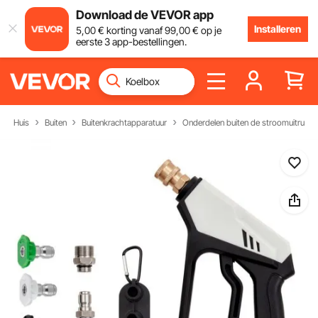
Download de VEVOR app
Installeren
5
,00
€
korting vanaf
99
,00
€
op je
eerste 3 app-bestellingen.
Huis
Buiten
Buitenkrachtapparatuur
Onderdelen buiten de stroomuitrusti