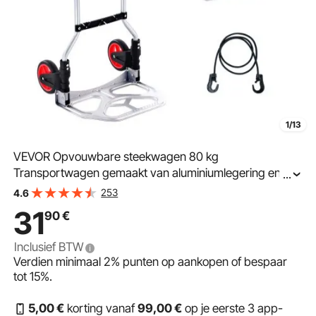
1/13
VEVOR Opvouwbare steekwagen 80 kg
Transportwagen gemaakt van aluminiumlegering en
...
kunststof Stapelwagen met verstelbare handgreep 715-
253
4.6
930 mm Opvouwbare trolley inclusief bindtouw
31
90
€
Compact formaat voor opslag
Inclusief BTW
Verdien minimaal
2%
punten op aankopen of bespaar
tot
15%
.
5
,00
€
korting vanaf
99
,00
€
op je eerste 3 app-