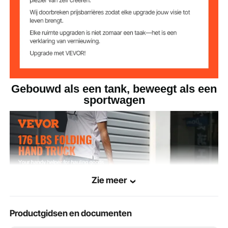
uitgevouwen
15,7 x 36,6 inch)
formaat (L x B x H)
Gebouwd als een tank, beweegt als een
sportwagen
Zie meer
Productgidsen en documenten