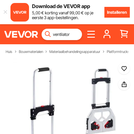
Download de VEVOR app
Installeren
5
,00
€
korting vanaf
99
,00
€
op je
eerste 3 app-bestellingen.
Huis
Bouwmaterialen
Materiaalbehandelingsapparatuur
Platformtrucks en 