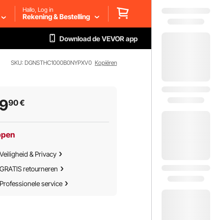
Hallo, Log in
Rekening & Bestelling
Download de VEVOR app
SKU: DGNSTHC1000B0NYPXV0
Kopiëren
49
90
€
ppen
Veiligheid & Privacy
GRATIS retourneren
Professionele service