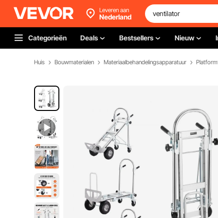
Leveren aan
Nederland
Categorieën
Deals
Bestsellers
Nieuw
Huis
Bouwmaterialen
Materiaalbehandelingsapparatuur
Platform