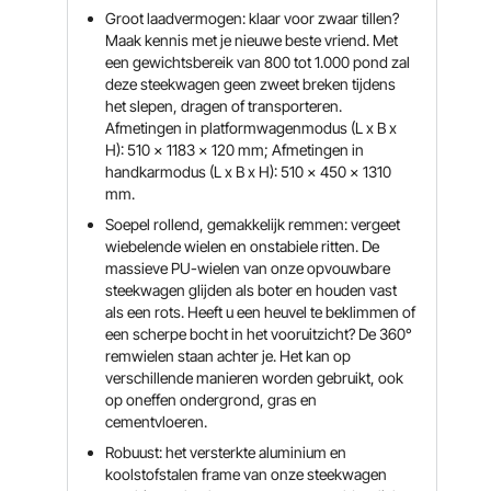
Groot laadvermogen: klaar voor zwaar tillen?
Maak kennis met je nieuwe beste vriend. Met
een gewichtsbereik van 800 tot 1.000 pond zal
deze steekwagen geen zweet breken tijdens
het slepen, dragen of transporteren.
Afmetingen in platformwagenmodus (L x B x
H): 510 x 1183 x 120 mm; Afmetingen in
handkarmodus (L x B x H): 510 x 450 x 1310
mm.
Soepel rollend, gemakkelijk remmen: vergeet
wiebelende wielen en onstabiele ritten. De
massieve PU-wielen van onze opvouwbare
steekwagen glijden als boter en houden vast
als een rots. Heeft u een heuvel te beklimmen of
een scherpe bocht in het vooruitzicht? De 360°
remwielen staan ​​achter je. Het kan op
verschillende manieren worden gebruikt, ook
op oneffen ondergrond, gras en
cementvloeren.
Robuust: het versterkte aluminium en
koolstofstalen frame van onze steekwagen