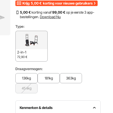
Krijg
5,00
€
korting voor nieuwe gebruikers
5
,00
€
korting vanaf
99
,00
€
op je eerste 3 app-
bestellingen.
Download Nu
Type:
2-in-1
72,90
€
Draagvermogen:
136kg
181kg
363kg
454kg
Kenmerken & details