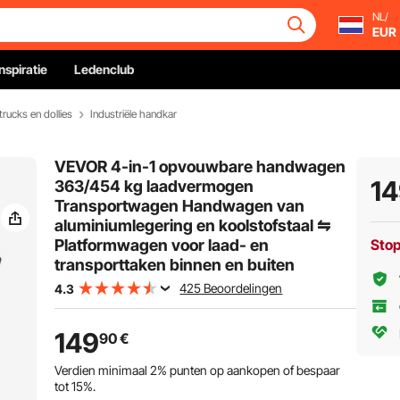
NL/
EUR
Inspiratie
Ledenclub
trucks en dollies
Industriële handkar
VEVOR 4-in-1 opvouwbare handwagen
1
363/454 kg laadvermogen
Transportwagen Handwagen van
aluminiumlegering en koolstofstaal ⇋
Platformwagen voor laad- en
Sto
transporttaken binnen en buiten
425 Beoordelingen
4.3
149
90
€
Verdien minimaal
2%
punten op aankopen of bespaar
tot
15%
.