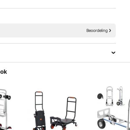
Beoordeling
ook
en universele wielen die zorgen voor een soepele rit en
van oneffen oppervlakken tot met gras begroeide heuvels en
en paden.