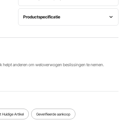
Productspecificatie
Laadvermogen
454 kg
Materiaal
(1000 lbs)
aluminium
(platform
Artikelmodelnummer
legering +
wagen);
2143B
koolstofst
363 kg
aal
(800 lbs)
ack helpt anderen om weloverwogen beslissingen te nemen.
(steekwag
en)
Afmetingen
Afmetingen
gekantelde
platformwagenmodus
vrachtwagenmodus
Productgewicht
(L x B x H)
(L x B x H)
18,3 kg
510 x 1183
510 x 1147
 Huidige Artikel
Geverifieerde aankoop
(40,3 lbs)
x 120 mm
x 1120
(20 x 46,5
mm (20 x
x 44 inch)
45,1 x 44
inch)