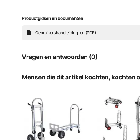
Productgidsen en documenten
Gebruikershandleiding-en (PDF)
Vragen en antwoorden (0)
Typische vragen over producten:
Mensen die dit artikel kochten, kochten 
Is het product duurzaam? ...
Stel de eerste vraag
Onze steekwagen is uitgerust met stevige PU-wielen 
een veilige grip. Ze zijn ideaal voor alle terreinen, 
betonn