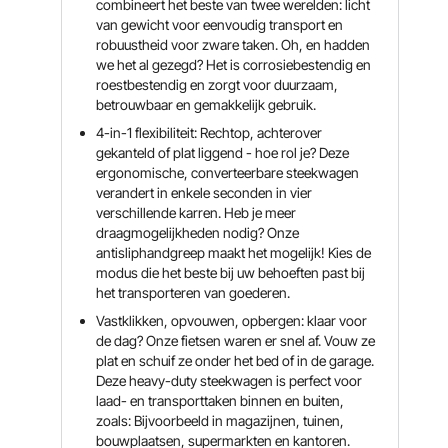
combineert het beste van twee werelden: licht
van gewicht voor eenvoudig transport en
robuustheid voor zware taken. Oh, en hadden
we het al gezegd? Het is corrosiebestendig en
roestbestendig en zorgt voor duurzaam,
betrouwbaar en gemakkelijk gebruik.
4-in-1 flexibiliteit: Rechtop, achterover
gekanteld of plat liggend - hoe rol je? Deze
ergonomische, converteerbare steekwagen
verandert in enkele seconden in vier
verschillende karren. Heb je meer
draagmogelijkheden nodig? Onze
antisliphandgreep maakt het mogelijk! Kies de
modus die het beste bij uw behoeften past bij
het transporteren van goederen.
Vastklikken, opvouwen, opbergen: klaar voor
de dag? Onze fietsen waren er snel af. Vouw ze
plat en schuif ze onder het bed of in de garage.
Deze heavy-duty steekwagen is perfect voor
laad- en transporttaken binnen en buiten,
zoals: Bijvoorbeeld in magazijnen, tuinen,
bouwplaatsen, supermarkten en kantoren.