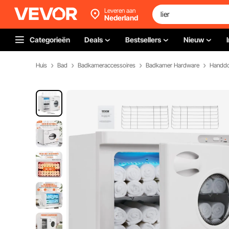
Leveren aan
Nederland
Categorieën
Deals
Bestsellers
Nieuw
Huis
Bad
Badkameraccessoires
Badkamer Hardware
Handd