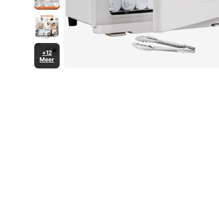
+12
Meer