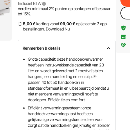
Inclusief BTW
Verdien minimaal
2%
punten op aankopen of bespaar
tot
15%
.
5
,00
€
korting vanaf
99
,00
€
op je eerste 3 app-
bestellingen.
Download Nu
Kenmerken & details
Grote capaciteit: deze handdoekverwarmer
heeft een indrukwekkende capaciteit van 23
liter en wordt geleverd met 2 roestvrijstalen
hangers, een handleiding en een clip. Er
passen 40 tot 50 handdoeken in
standaardformaat in en u bespaart tijd omdat u
niet meerdere verwarmingscycli hoeft te
doorlopen. Efficiëntie en comfort.
Efficiënt verwarmingssysteem: onze
handdoekverwarmingskast heeft een
gelijkmatige verwarmingsfunctie die ervoor
zorgt dat de handdoeken gelijkmatig en zonder