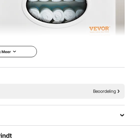
10A 125V ~ 80°C
 geoxideerd aluminium
k Meer
x 14,77 inch / 452 x 285 x 350 mm
dt geleverd met RVS beugels, handleiding en clip. Er
t in worden bewaard en u bespaart tijd omdat u niet
open. Efficiënt, praktisch en tijdbesparend.
Beoordeling
Stel een vraag
vindt