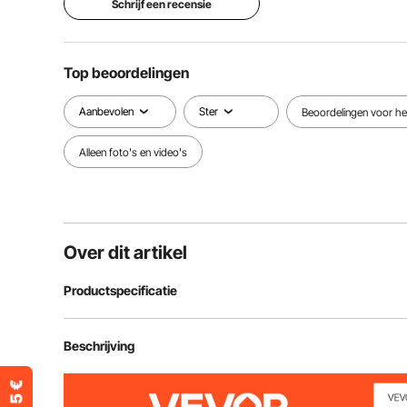
Schrijf een recensie
Top beoordelingen
Aanbevolen
Ster
Beoordelingen voor het
Alleen foto's en video's
Over dit artikel
Productspecificatie
Artikelmodelnummer
RTD-23A
Beschrijving
Nominaal vermogen
200 W (+5%, -