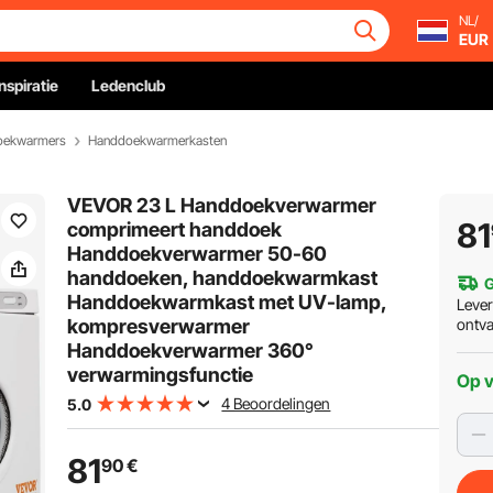
NL/
EUR
Inspiratie
Ledenclub
oekwarmers
Handdoekwarmerkasten
VEVOR 23 L Handdoekverwarmer
81
comprimeert handdoek
Handdoekverwarmer 50-60
handdoeken, handdoekwarmkast
G
Handdoekwarmkast met UV-lamp,
Leve
kompresverwarmer
ontv
Handdoekverwarmer 360°
verwarmingsfunctie
Op 
4 Beoordelingen
5.0
81
90
€