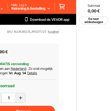
Hallo, Log in
Subtotaal
Rekening & Bestelling
0,00
€
Ga naar
Download de VEVOR app
winkelwagen
SKU: MJJRJBS23LJR1G3TCV2
Kopiëren
90
€
RATIS verzending
ren aan
Nederland
.
Zo snel mogelijk
angen
Vr. Aug. 14
Details
voorraad