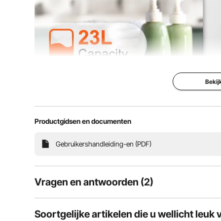
Bescherming tegen oververhitting
Ja, KSD301-P 
Kleur wit
Hoofdmateriaal
binnenkant van
Bekij
Productafmetingen (L x B x H)
17,79 x 11,22 
Productgidsen en documenten
De handdoekverwarmer met een inhoud van 23 L wor
kunnen 50 tot 60 handdoeken van standaardformaa
meerdere verwarmingscycli hoeft te doorl
Gebruikershandleiding-en (PDF)
Vragen en antwoorden (2)
2
Vragen
Soortgelijke artikelen die u wellicht leuk 