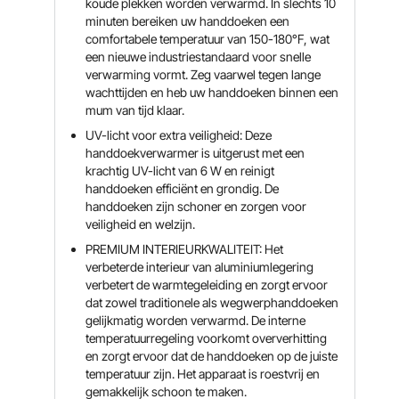
koude plekken worden verwarmd. In slechts 10
minuten bereiken uw handdoeken een
comfortabele temperatuur van 150-180°F, wat
een nieuwe industriestandaard voor snelle
verwarming vormt. Zeg vaarwel tegen lange
wachttijden en heb uw handdoeken binnen een
mum van tijd klaar.
UV-licht voor extra veiligheid: Deze
handdoekverwarmer is uitgerust met een
krachtig UV-licht van 6 W en reinigt
handdoeken efficiënt en grondig. De
handdoeken zijn schoner en zorgen voor
veiligheid en welzijn.
PREMIUM INTERIEURKWALITEIT: Het
verbeterde interieur van aluminiumlegering
verbetert de warmtegeleiding en zorgt ervoor
dat zowel traditionele als wegwerphanddoeken
gelijkmatig worden verwarmd. De interne
temperatuurregeling voorkomt oververhitting
en zorgt ervoor dat de handdoeken op de juiste
temperatuur zijn. Het apparaat is roestvrij en
gemakkelijk schoon te maken.