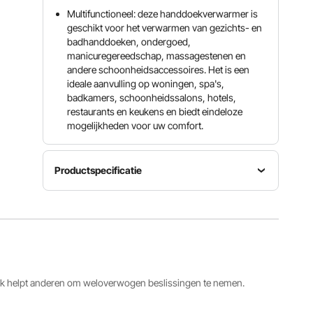
Multifunctioneel: deze handdoekverwarmer is
geschikt voor het verwarmen van gezichts- en
badhanddoeken, ondergoed,
manicuregereedschap, massagestenen en
andere schoonheidsaccessoires. Het is een
ideale aanvulling op woningen, spa's,
badkamers, schoonheidssalons, hotels,
restaurants en keukens en biedt eindeloze
mogelijkheden voor uw comfort.
Productspecificatie
Nominaal
Nominale
vermogen
Artikelmodelnummer
spanning/frequentie
200 W
RTD-23A
AC 220V
(+5%,
50Hz
-10%)
ack helpt anderen om weloverwogen beslissingen te nemen.
Roestvrijstalen
UV-licht
Capaciteit
mand
Ja,
23 liter