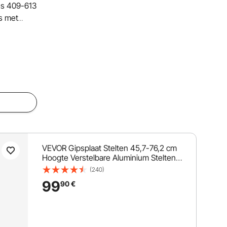
es 409-613
s met
laten en
ium
aatsen,
VEVOR Gipsplaat Stelten 45,7-76,2 cm
Hoogte Verstelbare Aluminium Stelten
Plafondconstructie 103 kg
(240)
Draagvermogen Schilders Stelten 27-
99
90
€
29 cm Voetmaat Voor Schilderen
Huisdecoratie Boom Snoeien Elektrisch
Werk