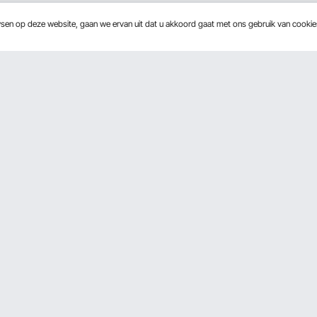
wsen op deze website, gaan we ervan uit dat u akkoord gaat met ons gebruik van cooki
Over Ons
ramma
Over VEVOR
rogramma
Voorwaarden van de dienst
Privacybeleid
Pro Member Program Algemene Vo