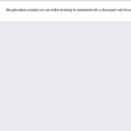
We gebruiken cookies om uw online ervaring te verbeteren.Als u doorgaat met bro
Klantenservice
Bronnen
Neem contact op
Leden Prog
Retourneren en vervangingen
Pro-ledenp
Uw bestellingen
Jouw rekening
Verzendtarieven & beleid
Betalingswijzen
Hulp en veelgestelde vragen
Wij accepteren