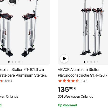
plaat Stelten 61-101,6 cm
VEVOR Aluminium Stelten
rstelbare Aluminium Stelten
Plafondconstructie 91,4-126,
structie 103 kg
Hoogte Verstelbare Werk Stel
(240)
(240)
ogen Schilders Stelten 27-29
Gipsplaat 103 kg Draagvermo
135
90
€
at Voor Schilderen
Schilder Stelten 27-29 cm Vo
ven Onlangs
301 Weergaven Onlangs
atie Boom Snoeien Elektrisch
Voor Schilderwerk Huisdecor
Snoeien Elektrisch Werk
d
Op voorraad