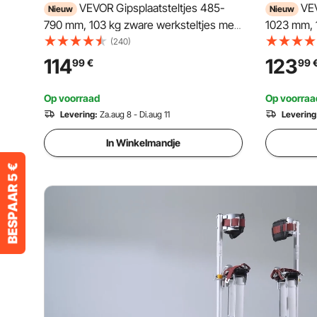
VEVOR Gipsplaatsteltjes 485-
VEV
Nieuw
Nieuw
790 mm, 103 kg zware werksteltjes met
1023 mm, 
dubbele veren, antislip voetplaten en
dubbele ve
(240)
spanband, verstelbare aluminium
spanband,
114
123
99
€
99
steltjes voor gipsplaat-,
steltjes vo
plafondconstructie en bouwplaatsen,
plafondco
Op voorraad
Op voorraa
zwart
blauw
Levering:
Za.aug 8 - Di.aug 11
Levering
In Winkelmandje