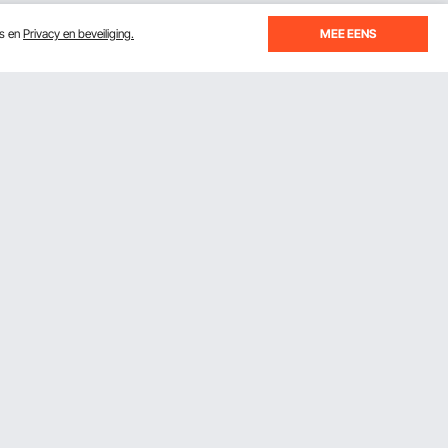
es en
Privacy en beveiliging.
MEE EENS
Ontvang 5 € korting als je je inschrijft
voor e-mails met besparingen en tips.
Abonneren
Door op de knop
abonneren
te klikken, gaat u akkoord
orwaarden
met ons
Privacy- & Cookiebeleid
.
Download de VEVOR App