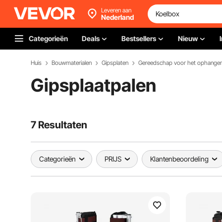
Leveren aan
Nederland
Categorieën
Deals
Bestsellers
Nieuw
Huis
Bouwmaterialen
Gipsplaten
Gipsplaatpalen
7 Resultaten
Categorieën
PRIJS
Klantenbeoordeling