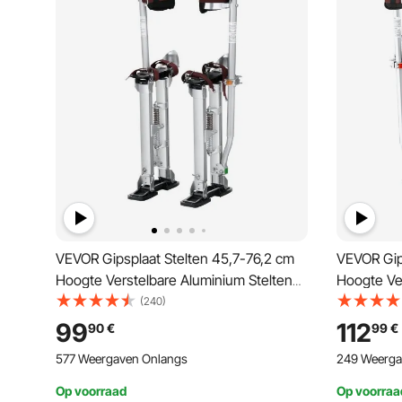
VEVOR Gipsplaat Stelten 45,7-76,2 cm
VEVOR Gips
Hoogte Verstelbare Aluminium Stelten
Hoogte Ve
Plafondconstructie 103 kg
Plafondcon
(240)
Draagvermogen Schilders Stelten 27-29
Draagverm
99
112
90
€
99
€
cm Voetmaat Voor Schilderen
cm Voetma
577 Weergaven Onlangs
249 Weerga
Huisdecoratie Boom Snoeien Elektrisch
Huisdecor
Werk
Werk
Op voorraad
Op voorraa