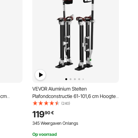
VEVOR Aluminium Stelten
7 cm
Plafondconstructie 61-101,6 cm Hoogte
ten
Verstelbare Werk Stelten Gipsplaat 103
(240)
gen
kg Draagvermogen Schilder Stelten 27-
119
90
€
etmaat
29 cm Voetmaat Zwart Schilderwerk
345 Weergaven Onlangs
atie Boom
Huisdecoratie Snoeien van bomen
Elektrisch werk
Op voorraad