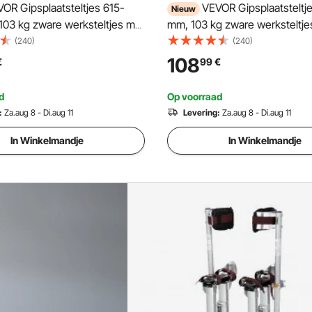
OR Gipsplaatsteltjes 615-
VEVOR Gipsplaatsteltj
Nieuw
103 kg zware werksteltjes met
mm, 103 kg zware werksteltje
ren, antislip voetplaten en
dubbele veren, antislip voetp
(240)
(240)
 verstelbare aluminium
spanband, verstelbare alumin
108
€
99
€
or gipsplaat-,
steltjes voor gipsplaat-,
nstructie en bouwplaatsen,
plafondconstructie en bouwpl
d
Op voorraad
zilverkleurig
:
Za.aug 8 - Di.aug 11
Levering:
Za.aug 8 - Di.aug 11
In Winkelmandje
In Winkelmandje