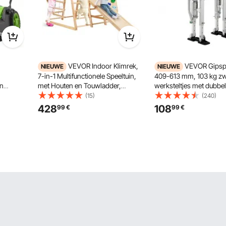
VEVOR Indoor Klimrek,
VEVOR Gipspl
NIEUWE
NIEUWE
7-in-1 Multifunctionele Speeltuin,
409-613 mm, 103 kg z
n
met Houten en Touwladder,
werksteltjes met dubbel
, een
Netladder, Schommel, Klimpaal,
antislip voetplaten en 
(15)
(240)
en een
Glijbaan, Klimwand,
verstelbare aluminium s
428
108
99
€
99
€
andgreep,
Klimspeelgoed voor Kinderen van
gipsplaat-, plafondcons
oor
2-6 Jaar
bouwplaatsen, zilverkle
sen en