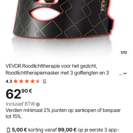
1/12
VEVOR Roodlichttherapie voor het gezicht,
Roodlichttherapiemasker met 3 golflengten en 3
...
intensiteitsniveaus, LED-gezichtsmasker met
12
4.3
lichttherapie, Draagbaar gezichtsverzorgingsapparaat
62
90
€
voor de gezondheid van de huid, Anti-aging Rimpel
Inclusief BTW
Verdien minimaal
2%
punten op aankopen of bespaar
tot
15%
.
5
,00
€
korting vanaf
99
,00
€
op je eerste 3 app-