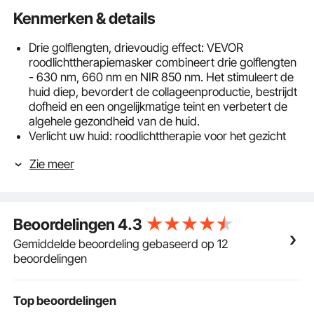
Kenmerken & details
Drie golflengten, drievoudig effect: VEVOR
roodlichttherapiemasker combineert drie golflengten
- 630 nm, 660 nm en NIR 850 nm. Het stimuleert de
huid diep, bevordert de collageenproductie, bestrijdt
dofheid en een ongelijkmatige teint en verbetert de
algehele gezondheid van de huid.
Verlicht uw huid: roodlichttherapie voor het gezicht
omvat 74 hoogwaardige LED-lampen en 222 chips
Zie meer
(elk licht bevat 3 chips), die zorgen voor een
gelijkmatige verlichting, uitgebreide dekking en
verbeterde lichtintensiteit, waardoor zichtbare
schoonheidsverbeteringen worden bereikt.
Beoordelingen
4.3
Gebruiksvriendelijk ontwerp: het gezichtsmasker met
LED-lichttherapie is gemaakt van zachte siliconen die
Gemiddelde beoordeling gebaseerd op 12
comfortabel op het gezicht zit. Hij beschikt over 3
beoordelingen
intensiteitsniveaus en een regelaar waarmee je de
behandelintensiteit kunt aanpassen aan jouw
persoonlijke huidconditie.
Top beoordelingen
Professionele verzorging: Ervaar thuis een