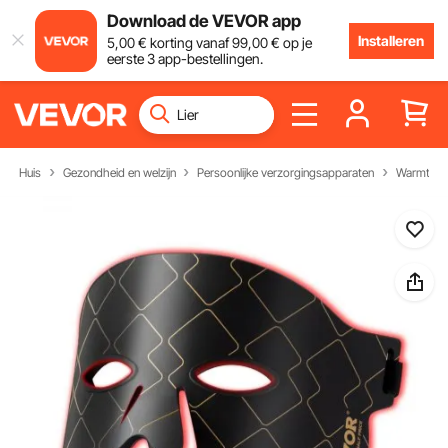
Download de VEVOR app
Installeren
5
,00
€
korting vanaf
99
,00
€
op je
eerste 3 app-bestellingen.
Huis
Gezondheid en welzijn
Persoonlijke verzorgingsapparaten
Warmther