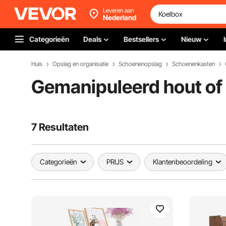
Leveren aan
Nederland
Categorieën
Deals
Bestsellers
Nieuw
Huis
Opslag en organisatie
Schoenenopslag
Schoenenkasten
Gemanipuleerd hout of
7 Resultaten
Categorieën
PRIJS
Klantenbeoordeling