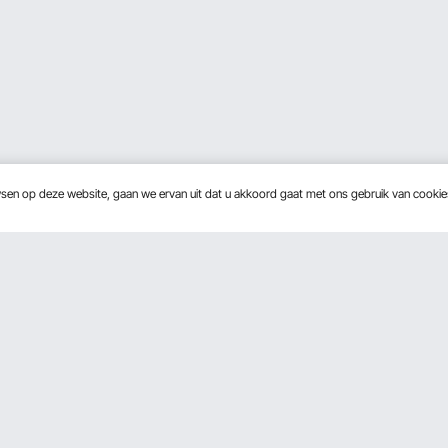
wsen op deze website, gaan we ervan uit dat u akkoord gaat met ons gebruik van cooki
Over Ons
ramma
Over VEVOR
rogramma
Voorwaarden van de dienst
Privacybeleid