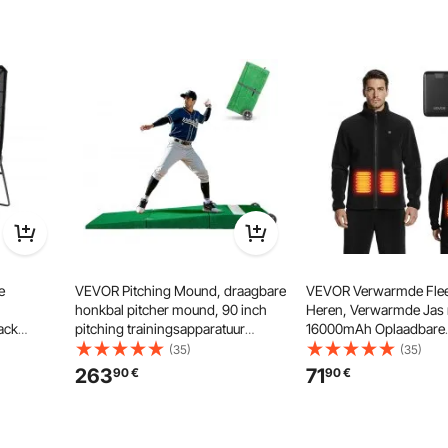
e
VEVOR Pitching Mound, draagbare
VEVOR Verwarmde Flee
honkbal pitcher mound, 90 inch
Heren, Verwarmde Jas 
ack
pitching trainingsapparatuur
16000mAh Oplaadbare
lretour
(buiten/binnen), softbal pitching
Powerbank, 6 Verwarm
(35)
(35)
are hoek,
hulpmiddelen met anti-fade
3 Temperatuurinstelling
263
71
90
€
90
€
grasmat, pitching rubber en
Uur Warmte, voor Wint
draaggreep
Outdoor Camping, Zwar