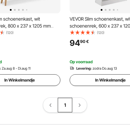
m schoenenkast, wit
VEVOR Slim schoenenkast, wi
ek, 800 x 237 x 1205 mm
schoenenrek, 600 x 237 x 1
ek met 2 kleppen + bovenste
schoenenrek met 3 kleppen 
(120)
(120)
, schoenenkast met een
opbergvak, schoenenladekas
94
90
€
ogen van 68 kg,
draagvermogen van 45,35 kg
ast van massief hout voor de
schoenenkast van massief ho
gang
d
Op voorraad
:
Za.aug 8 - Di.aug 11
Levering:
zodra Do.aug 13
In Winkelmandje
In Winkelmandje
1