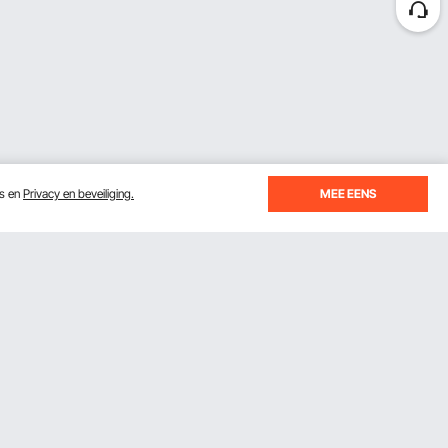
es en
Privacy en beveiliging.
MEE EENS
Ontvang 5 € korting als je je inschrijft
voor e-mails met besparingen en tips.
Abonneren