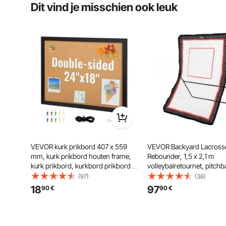
Dit vind je misschien ook leuk
VEVOR kurk prikbord 407 x 559
VEVOR Backyard Lacross
mm, kurk prikbord houten frame,
Rebounder, 1,5 x 2,1 m
kurk prikbord, kurkbord prikbord -
volleybalretournet, pitchb
inclusief bevestigingsmateriaal en
throwback honkbal softba
(97)
(38)
punaises, houten frame, in
trainingsscherm, verstelb
18
97
90
€
90
€
huishoudens, kantoren, etc.
schietoefenmuur met doel