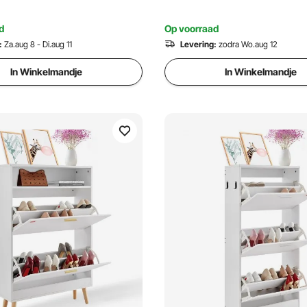
d
Op voorraad
:
Za.aug 8 - Di.aug 11
Levering:
zodra Wo.aug 12
In Winkelmandje
In Winkelmandje