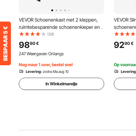
VEVOR Schoenenkast met 2 kleppen,
VEVOR Sli
ruimtebesparende schoenenkieper en
schoenenr
anti-kantelfunctie, vrijstaande
schoenenr
(33)
schoenenrek-organizer voor hal,
opbergvak
98
92
90
€
90
€
woonkamer, veranda, schoenenrek 80 x
draagverm
247 Weergaven Onlangs
24 x 100 cm bruin
schoenenk
hal, buiten
Nog maar 1 over, bestel snel
Op voorraa
Levering:
zodra Ma.aug 10
Levering
In Winkelmandje