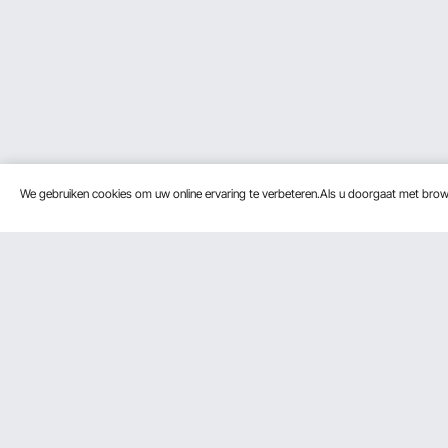
We gebruiken cookies om uw online ervaring te verbeteren.Als u doorgaat met bro
Klantenservice
Bronnen
Neem contact op
Leden Prog
Retourneren en vervangingen
Pro-ledenp
Uw bestellingen