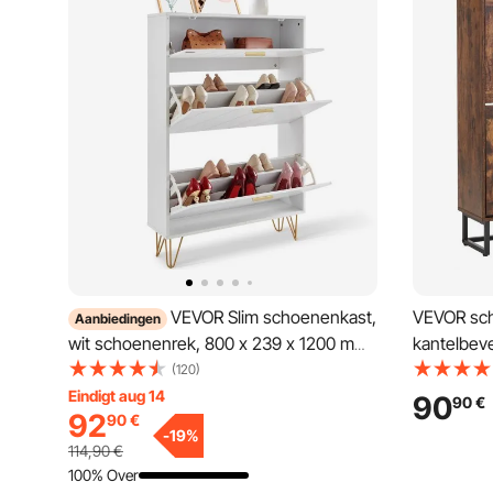
VEVOR Slim schoenenkast,
VEVOR sch
Aanbiedingen
wit schoenenrek, 800 x 239 x 1200 mm
kantelbeve
schoenenrek met 3 kleppen +
schoenenre
(120)
bovenvak, schoenenladekast met een
schoeneno
Eindigt aug 14
90
90
€
92
90
€
draagvermogen van 68 kg,
woonkamer
-
19
%
schoenenkast P2 spaanplaat voor gang
schoenen
114,90
€
100% Over