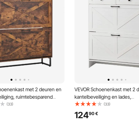
oenenkast met 2 deuren en
VEVOR Schoenenkast met 2 d
iliging, ruimtebesparend
kantelbeveiliging en lades,
k, vrijstaande
ruimtebesparende schoenenk
(33)
(33)
rganizer voor hal,
vrijstaande schoenenkast voor
124
90
€
, veranda, vintage
woonkamer, veranda, schoen
rek 800x240x973mm bruin
80x24x105 cm, wit