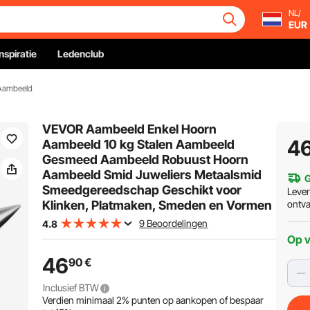
NL/
EUR
Inspiratie
Ledenclub
Aambeeld
VEVOR Aambeeld Enkel Hoorn
4
Aambeeld 10 kg Stalen Aambeeld
Gesmeed Aambeeld Robuust Hoorn
Aambeeld Smid Juweliers Metaalsmid
G
Smeedgereedschap Geschikt voor
Leve
Klinken, Platmaken, Smeden en Vormen
ontv
9 Beoordelingen
4.8
Op 
46
90
€
Inclusief BTW
Verdien minimaal
2%
punten op aankopen of bespaar