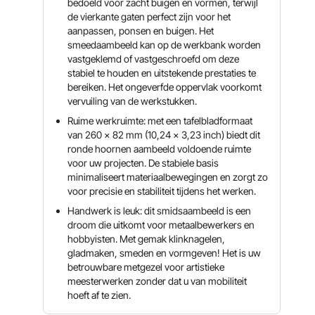
bedoeld voor zacht buigen en vormen, terwijl
de vierkante gaten perfect zijn voor het
aanpassen, ponsen en buigen. Het
smeedaambeeld kan op de werkbank worden
vastgeklemd of vastgeschroefd om deze
stabiel te houden en uitstekende prestaties te
bereiken. Het ongeverfde oppervlak voorkomt
vervuiling van de werkstukken.
Ruime werkruimte: met een tafelbladformaat
van 260 x 82 mm (10,24 x 3,23 inch) biedt dit
ronde hoornen aambeeld voldoende ruimte
voor uw projecten. De stabiele basis
minimaliseert materiaalbewegingen en zorgt zo
voor precisie en stabiliteit tijdens het werken.
Handwerk is leuk: dit smidsaambeeld is een
droom die uitkomt voor metaalbewerkers en
hobbyisten. Met gemak klinknagelen,
gladmaken, smeden en vormgeven! Het is uw
betrouwbare metgezel voor artistieke
meesterwerken zonder dat u van mobiliteit
hoeft af te zien.