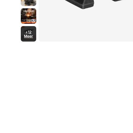
+12
Meer