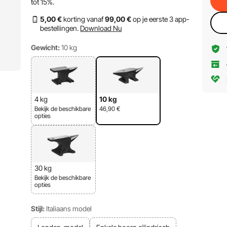
tot
15%
.
5
,00
€
korting vanaf
99
,00
€
op je eerste 3 app-
bestellingen.
Download Nu
Gewicht:
10 kg
4 kg
10 kg
Bekijk de beschikbare
46,90
€
opties
30 kg
Bekijk de beschikbare
opties
Stijl:
Italiaans model