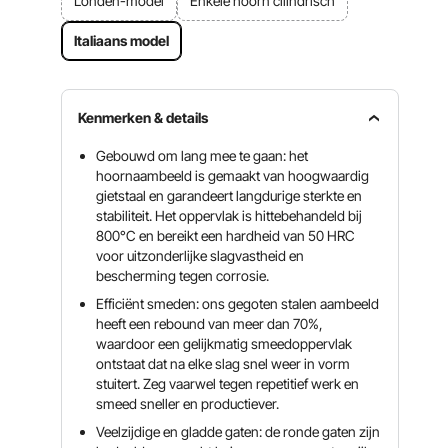
Londen-model
Enkele hoorn cilindrisch
Italiaans model
Kenmerken & details
Gebouwd om lang mee te gaan: het
hoornaambeeld is gemaakt van hoogwaardig
gietstaal en garandeert langdurige sterkte en
stabiliteit. Het oppervlak is hittebehandeld bij
800°C en bereikt een hardheid van 50 HRC
voor uitzonderlijke slagvastheid en
bescherming tegen corrosie.
Efficiënt smeden: ons gegoten stalen aambeeld
heeft een rebound van meer dan 70%,
waardoor een gelijkmatig smeedoppervlak
ontstaat dat na elke slag snel weer in vorm
stuitert. Zeg vaarwel tegen repetitief werk en
smeed sneller en productiever.
Veelzijdige en gladde gaten: de ronde gaten zijn