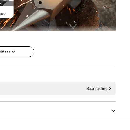
ietstaal en garandeert duurzaamheid en stabiliteit. Het
oorkomen deuken en zorgen voor een hoogwaardige en
kkelijker en sneller knutselen!
k Meer
Beoordeling