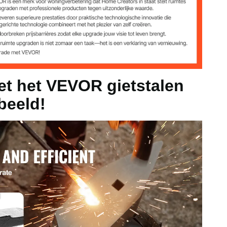
25 mm
875 mm
t het VEVOR gietstalen
beeld!