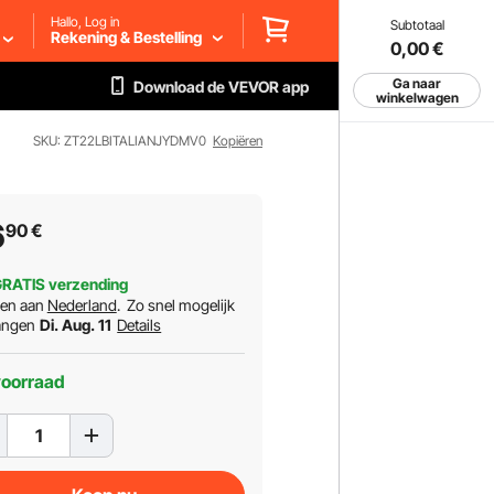
Hallo, Log in
Subtotaal
Rekening & Bestelling
0,00
€
Ga naar
Download de VEVOR app
winkelwagen
SKU: ZT22LBITALIANJYDMV0
Kopiëren
6
90
€
RATIS verzending
ren aan
Nederland
.
Zo snel mogelijk
angen
Di. Aug. 11
Details
voorraad