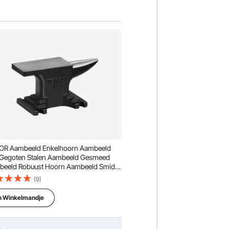
OR Aambeeld Enkelhoorn Aambeeld
Gegoten Stalen Aambeeld Gesmeed
beeld Robuust Hoorn Aambeeld Smid
liers Metaalsmid Smeedgereedschap
(9)
hikt voor Klinken, Platmaken, Smeden
Vormen
n Winkelmandje