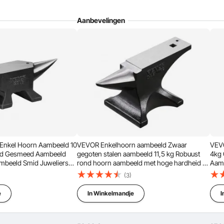
Aanbevelingen
rgen ervoor dat er tijdens het smeden geen verf op het
 is, kunt u uw smeedwerk met vertrouwen voltooien.
nkel Hoorn Aambeeld 10
VEVOR Enkelhoorn aambeeld Zwaar
VEV
ld Gesmeed Aambeeld
gegoten stalen aambeeld 11,5 kg Robuust
4kg 
mbeeld Smid Juweliers
rond hoorn aambeeld met hoge hardheid en
Aam
gereedschap Geschikt
stabiele basis,
Juwe
(3)
tmaken, Smeden en
metaalbewerkingsgereedschap voor het
Gesc
buigen, vormen en draaien van metaal
en 
e
In Winkelmandje
I