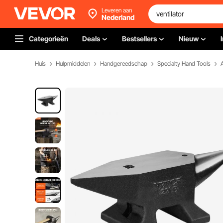
Leveren aan
Nederland
Categorieën
Deals
Bestsellers
Nieuw
Huis
Hulpmiddelen
Handgereedschap
Specialty Hand Tools