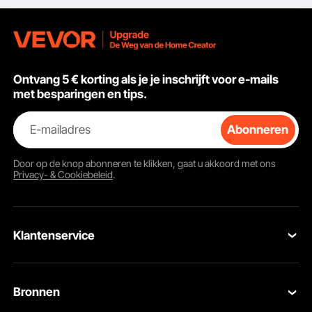
Gazonbeluchter voor
verdichte grond en
gazons in de tuin,
Terras, Tuin, Zwart
Ontvang 5 € korting als je je inschrijft voor e-mails
met besparingen en tips.
E-mailadres
Abonneren
Door op de knop
abonneren
te klikken, gaat u akkoord met ons
Privacy- & Cookiebeleid
.
Klantenservice
Neem contact op
Bronnen
Retourneren en vervangingen