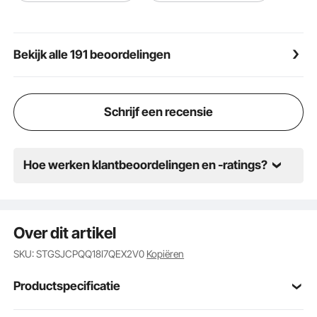
verstelbare bediening en een comfortabele
werkhouding.
Snelle montage in 10 minuten: De spikes zijn al
Bekijk alle 191 beoordelingen
voorgemonteerd, zodat u de gazonbeluchter direct
na het uitpakken kunt gebruiken. De veerbelaste
handgreep vergrendelt en ontgrendelt snel,
waardoor u het hele product in slechts 10 minuten in
Schrijf een recensie
elkaar kunt zetten. De meegeleverde handleiding
bevat eenvoudig te begrijpen instructies en
veiligheidstips.
Hoe werken klantbeoordelingen en -ratings?
Over dit artikel
SKU: STGSJCPQQ18I7QEX2V0
Kopiëren
Productspecificatie