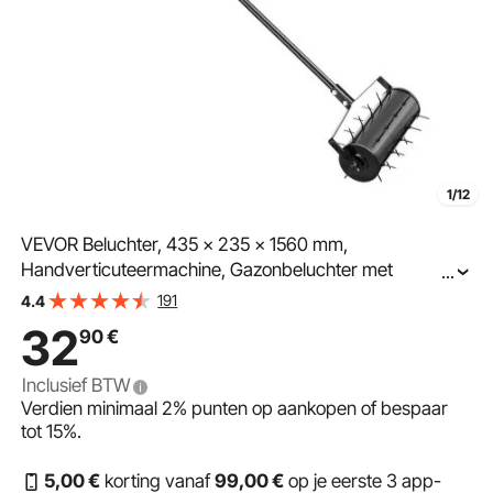
1/12
VEVOR Beluchter, 435 x 235 x 1560 mm,
Handverticuteermachine, Gazonbeluchter met
...
afneembare handgreep en 27 ijzeren pinnen,
191
4.4
Gazonbeluchter voor verdichte grond en gazons in de
32
90
€
tuin, Terras, Tuin, Zwart
Inclusief BTW
Verdien minimaal
2%
punten op aankopen of bespaar
tot
15%
.
5
,00
€
korting vanaf
99
,00
€
op je eerste 3 app-