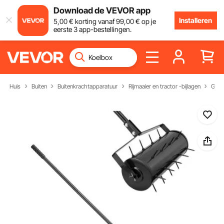
Download de VEVOR app
Installeren
5
,00
€
korting vanaf
99
,00
€
op je
eerste 3 app-bestellingen.
Huis
Buiten
Buitenkrachtapparatuur
Rijmaaier en tractor -bijlagen
Gazo