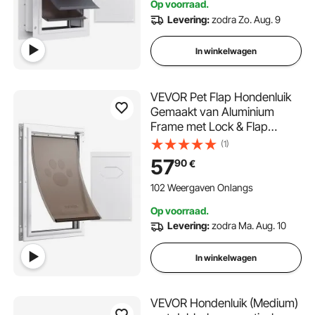
Op voorraad.
S) Eenvoudige Installatie
Levering:
zodra Zo. Aug. 9
In winkelwagen
VEVOR Pet Flap Hondenluik
Gemaakt van Aluminium
Frame met Lock & Flap
Systeem 337 x 509 mm,
(1)
Weerbestendig Hondenluik
57
90
€
Huisdierdeur Geschikt voor
Katten Honden Kittens (Wit-
102 Weergaven Onlangs
L) Eenvoudige Installatie
Op voorraad.
Levering:
zodra Ma. Aug. 10
In winkelwagen
VEVOR Hondenluik (Medium)