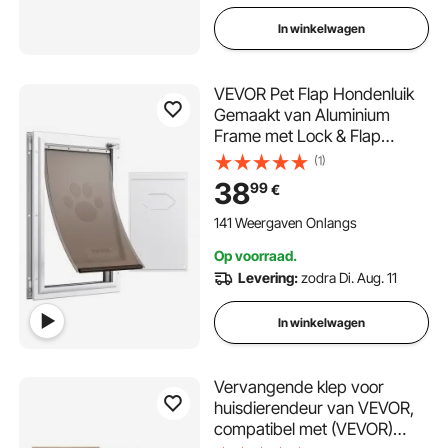
In winkelwagen
VEVOR Pet Flap Hondenluik
Gemaakt van Aluminium
Frame met Lock & Flap
Systeem 210 x 303 mm,
(1)
Weerbestendig Hondenluik
38
99
€
Huisdierdeur Geschikt voor
Katten Honden Kittens (Wit-
141 Weergaven Onlangs
S) Eenvoudige Installatie
Op voorraad.
Levering:
zodra Di. Aug. 11
In winkelwagen
Vervangende klep voor
huisdierendeur van VEVOR,
compatibel met (VEVOR)