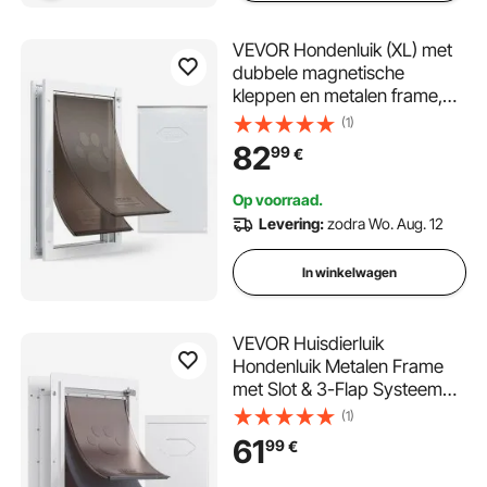
VEVOR Hondenluik (XL) met
dubbele magnetische
kleppen en metalen frame,
weerbestendig kattenluik
(1)
voor binnen- en
82
99
€
buitendeuren, kattenluik,
hondenluik, huisdierluik, wit,
Op voorraad.
34,61 x 60 cm (breedte x
Levering:
zodra Wo. Aug. 12
hoogte) Huisdierluik
In winkelwagen
VEVOR Huisdierluik
Hondenluik Metalen Frame
met Slot & 3-Flap Systeem
236 x 335 mm,
(1)
Weerbestendig Hondenluik
61
99
€
Huisdierluik Geschikt voor
Katten Honden Kittens (Wit-