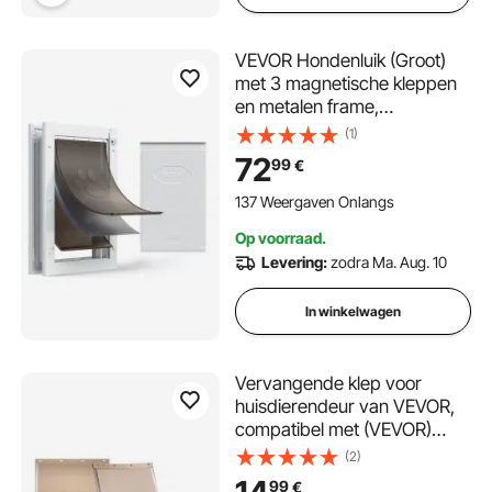
VEVOR Hondenluik (Groot)
met 3 magnetische kleppen
en metalen frame,
weerbestendig kattenluik
(1)
voor binnen- en
72
99
€
buitendeuren, kattenluik,
hondenluik, huisdierluik, wit,
137 Weergaven Onlangs
26,04 x 41,28 cm (breedte x
Op voorraad.
hoogte) Huisdierluik
Levering:
zodra Ma. Aug. 10
In winkelwagen
Vervangende klep voor
huisdierendeur van VEVOR,
compatibel met (VEVOR)
huisdierendeuren, 133,4 x
(2)
206,4 mm, duurzamer,
99
€