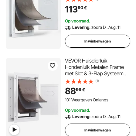
voor binnen- en
113
90
€
buitendeuren, kattenluik,
hondenluik, huisdierluik, wit,
Op voorraad.
34,61 x 60 cm (breedte x
Levering:
zodra Di. Aug. 11
hoogte) Huisdierluik
In winkelwagen
VEVOR Huisdierluik
Hondenluik Metalen Frame
met Slot & 3-Flap Systeem
312 x 435 mm,
(1)
Weerbestendig Hondenluik
88
99
€
Huisdierluik Geschikt voor
Katten Honden Kittens (Wit-
101 Weergaven Onlangs
M) Eenvoudige Installatie
Op voorraad.
Levering:
zodra Di. Aug. 11
In winkelwagen