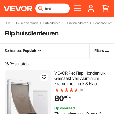
Huis
Deuren en ramen
Buitendeuren
Huisdierendeuren
Hondendeuren
Flip huisdierdeuren
Sorteer op:
Populair
Filters
16
Resultaten
VEVOR Pet Flap Hondenluik
Gemaakt van Aluminium
Frame met Lock & Flap
Systeem 346,1 x 600 mm,
(1)
Weerbestendig Hondenluik
80
90
€
Huisdierdeur Geschikt voor
Katten Honden Kittens (Wit-
Op voorraad.
XL) Eenvoudige Installatie
Levering:
zodra Di. Aug. 11