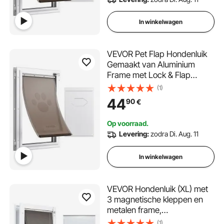
In winkelwagen
VEVOR Pet Flap Hondenluik
Gemaakt van Aluminium
Frame met Lock & Flap
Systeem 287 x 407 mm,
(1)
Weerbestendig Hondenluik
44
90
€
Huisdierdeur Geschikt voor
Katten Honden Kittens (Wit-
Op voorraad.
M) Eenvoudige Installatie
Levering:
zodra Di. Aug. 11
In winkelwagen
VEVOR Hondenluik (XL) met
3 magnetische kleppen en
metalen frame,
weerbestendig kattenluik
(1)