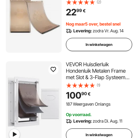
huisdierendeuren, 346,1 x
(2)
600 mm, duurzamer,
22
99
€
weerbestendig, dikker PVC
vervangend hondenluik met
Nog maar5 over, bestel snel
lange magneetstrip (XL)
Levering:
zodra Vr. Aug. 14
In winkelwagen
VEVOR Huisdierluik
Hondenluik Metalen Frame
met Slot & 3-Flap Systeem
362 x 536 mm,
(1)
Weerbestendig Hondenluik
100
90
€
Huisdierluik Geschikt voor
Katten Honden Kittens (Wit-
187 Weergaven Onlangs
L) Eenvoudige Installatie
Op voorraad.
Levering:
zodra Di. Aug. 11
In winkelwagen