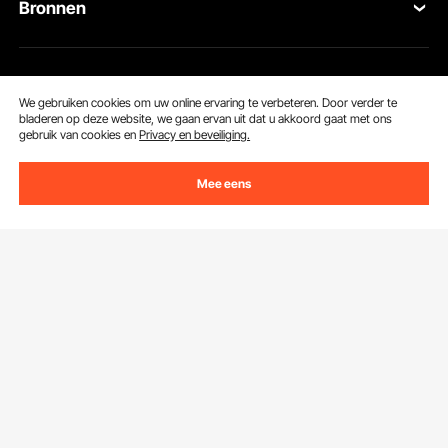
Bronnen
Retourneren en vervangingen
Leden Programma
Uw bestellingen
Over Ons
Pro-ledenprogramma
Jouw rekening
We gebruiken cookies om uw online ervaring te verbeteren. Door verder te
bladeren op deze website, we gaan ervan uit dat u akkoord gaat met ons
gebruik van cookies en
Privacy en beveiliging.
Over VEVOR
Verzendtarieven & beleid
Download de VEVOR App
Voorwaarden van de dienst
Mee eens
Betalingswijzen
Privacybeleid
Hulp en veelgestelde vragen
Pro Member Program Algemene Voorwaarden
Delen naar
Wij accepteren