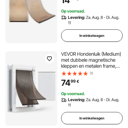
14
weerbestendig, dikker PVC
vervangend hondenluik met
Op voorraad.
lange magneetstrip (S)
Levering:
Za. Aug. 8 - Di. Aug.
11
In winkelwagen
VEVOR Hondenluik (Medium)
met dubbele magnetische
kleppen en metalen frame,
weerbestendig kattenluik
(1)
voor binnen- en
74
99
€
buitendeuren, kattenluik,
hondenluik, huisdierluik, wit
Op voorraad.
26,04 x 41,28 cm (breedte x
Levering:
Za. Aug. 8 - Di. Aug.
hoogte)
11
In winkelwagen