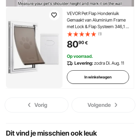
VEVOR Pet Flap Hondenluik
Gemaakt van Aluminium Frame
met Lock & Flap Systeem 346,1 x
600 mm, Weerbestendig
(1)
Hondenluik Huisdierdeur
80
90
€
Geschikt voor Katten Honden
Kittens (Wit-XL) Eenvoudige
Op voorraad.
Installatie
Levering:
zodra Di. Aug. 11
In winkelwagen
Vorig
Volgende
Dit vind je misschien ook leuk