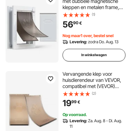
met dubbele magnetische
kleppen en metalen frame,
weerbestendig kattenluik
(1)
voor binnen- en
56
90
€
buitendeuren, kattenluik,
hondenluik, huisdierluik, wit,
Nog maar1 over, bestel snel
20,96 x 31,12 cm (breedte x
Levering:
zodra Do. Aug. 13
hoogte)
In winkelwagen
Vervangende klep voor
huisdierendeur van VEVOR,
compatibel met (VEVOR)
huisdierendeuren, 209,6 x
(2)
311,2 mm, duurzamer,
19
99
€
weerbestendig, dikker PVC
vervangend hondenluik met
Op voorraad.
lange magneetstrip (M)
Levering:
Za. Aug. 8 - Di. Aug.
11