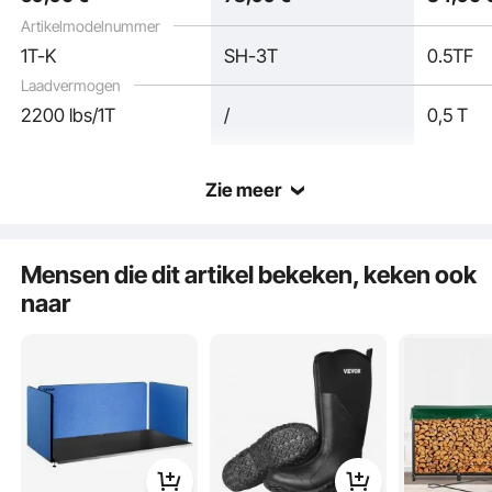
bovenloopkraan
magazijnen.
balken
Artikelmodelnummer
laadkraan
1T-K
SH-3T
0.5TF
Laadvermogen
2200 lbs/1T
/
0,5 T
Zie meer
Mensen die dit artikel bekeken, keken ook
Vergeet de gewone trolleys! De duwbalkwagen van VEVOR wordt geleverd met
naar
extra dikke ringen, waardoor hij geschikt is voor verschillende balken.
Aanpassen gaat snel, gemakkelijk en, laten we eerlijk zijn, behoorlijk
bevredigend.