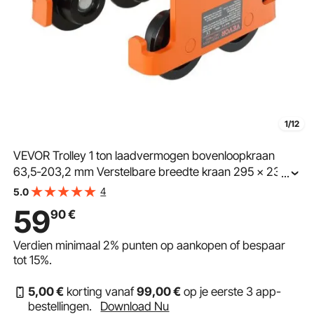
1/12
VEVOR Trolley 1 ton laadvermogen bovenloopkraan
63,5-203,2 mm Verstelbare breedte kraan 295 x 230 x
...
240 mm Duwwagen Dubbel wielontwerp Handtrolley
4
5.0
voor I- en H-balken bovenloopkraan laadkraan
59
90
€
Verdien minimaal
2%
punten op aankopen of bespaar
tot
15%
.
5
,00
€
korting vanaf
99
,00
€
op je eerste 3 app-
bestellingen.
Download Nu