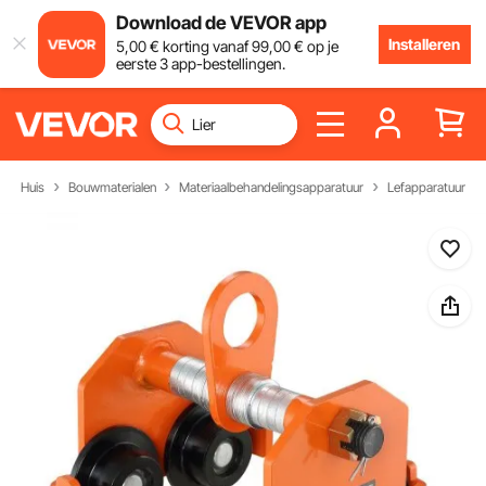
Download de VEVOR app
Installeren
5
,00
€
korting vanaf
99
,00
€
op je
eerste 3 app-bestellingen.
Huis
Bouwmaterialen
Materiaalbehandelingsapparatuur
Lefapparatuur