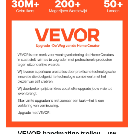
2200 lbs/1T
Laadvermogen
Verstelbare
2,5-8 inch/63,5-203,2 mm
breedte
7,7 kg
Productgewicht
11,61 x 9,05 x 9,44 inch/295
Productafmetinge
n
x 230 x 240 mm
VEVOR handmatige trolley – uw