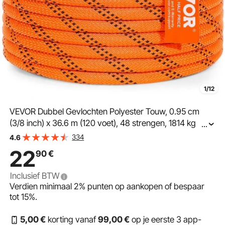
1/12
VEVOR Dubbel Gevlochten Polyester Touw, 0.95 cm
(3/8 inch) x 36.6 m (120 voet), 48 strengen, 1814 kg
...
(4000 lb) breeksterkte, Buiten Klimtouw,
334
4.6
Boomverzorgingstouw voor Rotsklimmen, Kamperen,
22
90
€
Schommels, Abseilen, Redding
Inclusief BTW
Verdien minimaal
2%
punten op aankopen of bespaar
tot
15%
.
5
,00
€
korting vanaf
99
,00
€
op je eerste 3 app-