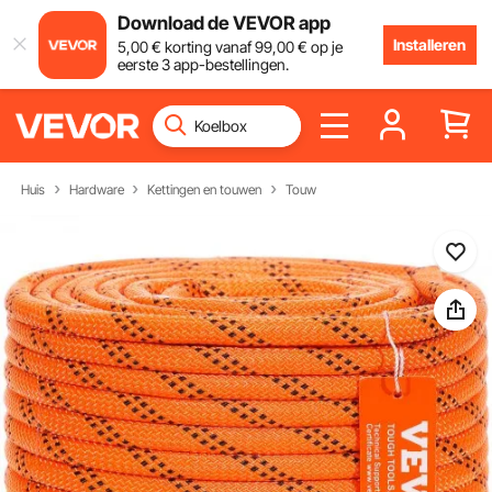
Download de VEVOR app
Installeren
5
,00
€
korting vanaf
99
,00
€
op je
eerste 3 app-bestellingen.
Huis
Hardware
Kettingen en touwen
Touw