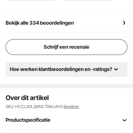
hitteverzegelde uiteinden, wat duurzaamheid en
veiligheid bij elk gebruik garandeert. Geen zorgen
meer over rafelen of ontrafelen - gewoon
Bekijk alle 334 beoordelingen
betrouwbare prestaties, keer op keer.
Schrijf een recensie
Hoe werken klantbeoordelingen en -ratings?
Over dit artikel
SKU: HCCLSDL38INCTRAUAV0
Kopiëren
Productspecificatie