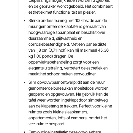
toepassingsmogelijkheden worden uitgebreid
en de gebruiker wordt geboeid. Het combineert
esthetiek met functionaliteit en plezier.
Sterke ondersteuning met 100 lbs: de aan de
muur gemonteerde klaptafel is gemaakt van
hoogwaardige spaanplaat en beschikt over
duurzaamheid, slijtvastheid en
corrosiebestendigheid. Met een paneeldikte
van 1,8 cm (0,71 inch) kan hij maximaal 45,36
kg (100 pond) dragen. De
oppervlaktebehandeling zorgt voor een
elegante uitstraling, verbetert de esthetiek en
maakt het schoonmaken eenvoudiger.
Slim opvouwbaar ontwerp: dit aan de muur
gemonteerde bureau kan moeiteloos worden
geopend en opgevouwen. Na gebruik kan de
tafel weer worden ingeklapt door simpelweg
aan de klapstang te trekken. Perfect voor kleine
ruimtes zoals kleine slaapkamers,
appartementen, lofts of campers, omdat het
veel ruimte bespaart.
Eenvoudige installatie: deze opvouwbare