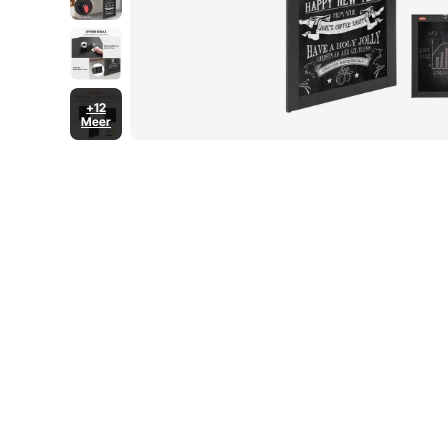
+12
Meer