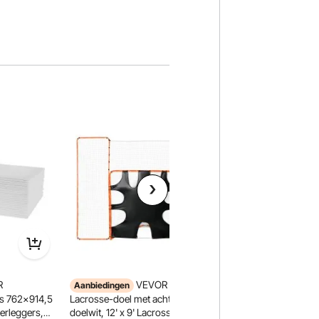
R
VEVOR 3-in-1
VEVOR Dameshoodi
Aanbiedingen
fleece, lange mouw
s 762x914,5
Lacrosse-doel met achterstop en
hoodie, warm en hui
erleggers,
doelwit, 12' x 9' Lacrosse-net,