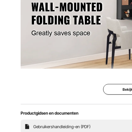
Gebogen hoekontwerp
Ja
Belangrijkste materialen
spaanplaat
Nettogewicht product
35,27 lbs / 16 
Dit opklapbare wandbureau van 59,99 x 16,51 x 75 cm i
of tentoonstellingstafel. Het premium bureaublad ma
voor eenvou
Bekij
Productgidsen en documenten
Gebruikershandleiding-en (PDF)