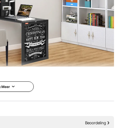
kg
s meer dan alleen een bureau. Ook ideaal als werk-, eet-
akt hem stevig en duurzaam en een glad oppervlak zorgt
dige reiniging.
k Meer
Beoordeling