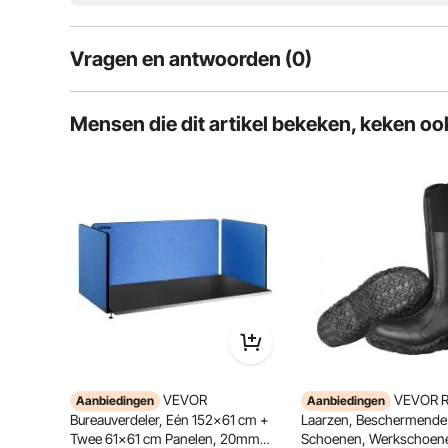
Vragen en antwoorden (0)
Typische vragen over producten:
Mensen die dit artikel bekeken, keken oo
Is het product duurzaam? ...
Stel de eerste vraag
De hoogwaardige spaanplaat van onze klapwandtafel ke
1,8 cm dikke plaat kan tot 45,4 kg dragen. Deze op
vergemakkeli
VEVOR
VEVOR R
Aanbiedingen
Aanbiedingen
Bureauverdeler, Eén 152x61 cm +
Laarzen, Beschermende
Twee 61x61 cm Panelen, 20mm
Schoenen, Werkschoenen