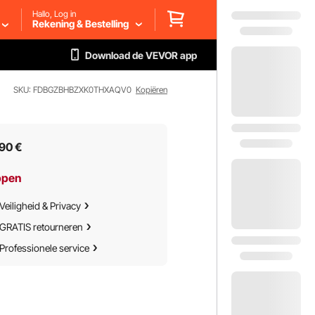
Hallo, Log in
Rekening & Bestelling
Download de VEVOR app
SKU: FDBGZBHBZXK0THXAQV0
Kopiëren
90
€
ppen
Veiligheid & Privacy
GRATIS retourneren
Professionele service