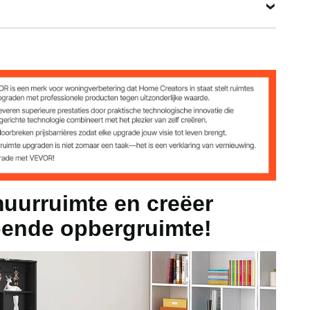
Bekijk alle specificaties
57,87 inch / 60 x 16,51 x 146,99 cm
29,53 inch / 60 x 16,51 x 75 cm
uurruimte en creëer
doende opbergruimte!