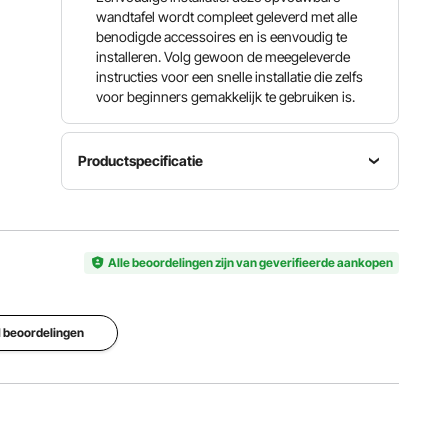
wandtafel wordt compleet geleverd met alle
benodigde accessoires en is eenvoudig te
installeren. Volg gewoon de meegeleverde
instructies voor een snelle installatie die zelfs
voor beginners gemakkelijk te gebruiken is.
Productspecificatie
Formaat
Productgrootte
opgevouwen
23,62 x
(LxBxH)
Alle beoordelingen zijn van geverifieerde aankopen
6,5 x
23,62 x
Artikelmodelnummer
57,87 inch
6,5 x
HZCD003
/ 60 x
29,53
16,51 x
inch / 60
 1 beoordelingen
146,99 cm
x 16,51 x
75 cm
Dikte
Gewichtscapaciteit
Lasplaat
tafelblad
45,36 kg
Nee
1,8 cm