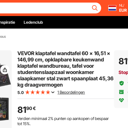
NL/
EUR
Inspiratie
Ledenclub
eaus
VEVOR klaptafel wandtafel 60 x 16,51 x
81
146,99 cm, opklapbare keukenwand
klaptafel wandbureau, tafel voor
studentenslaapzaal woonkamer
Sto
slaapkamer stal zwart spaanplaat 45,36
kg draagvermogen
1 Beoordelingen
5.0
81
90
€
Verdien minimaal
2%
punten op aankopen of bespaar
tot
15%
.