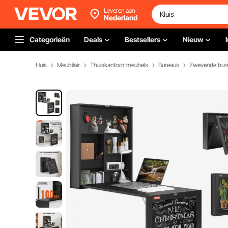
Leveren aan
Nederland
Categorieën
Deals
Bestsellers
Nieuw
Huis
Meubilair
Thuiskantoor meubels
Bureaus
Zwevende bur