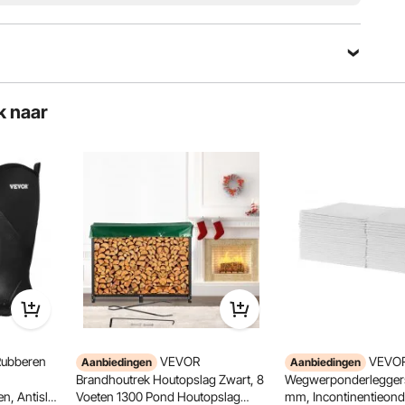
k naar
nmerkt zich door zijn duurzaamheid en slijtvastheid. De
pervlaktebehandeling zorgt voor een glad uiterlijk en
jkt het reinigen.
ubberen
VEVOR
VEVO
Aanbiedingen
Aanbiedingen
Brandhoutrek Houtopslag Zwart, 8
Wegwerponderlegger
, Antislip
Voeten 1300 Pond Houtopslag
mm, Incontinentieond