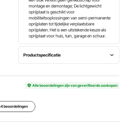
montage en demontage; De lichtgewicht
oprijplaat is geschikt voor
mobiliteitsoplossingen van semi-permanente
oprijplaten tot tijdelijke verplaatsbare
oprijplaten. Het is een uitstekende keuze als
oprijplaat voor huis, tuin, garage en schuur.
Productspecificatie
Laadvermogen
Artikelmodelnummer
Materiaal
15 ton
B001
rubber
(33069
Alle beoordelingen zijn van geverifieerde aankopen
lbs)
Productafmetingen
(L x B x H)
484 beoordelingen
110 x 32 x
Productgewicht
Hoeveelheid
3,8 cm
10 kg (22
1 st
(43,3 x
lbs)
12,6 x 1,5
inch)