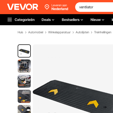
Leveren aan
Nederland
Categorieën
Deals
Bestsellers
Nieuw
Huis
Automobiel
Winkelapparatuur
Autolijsten
Treinhellingen