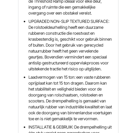
de Threshold Ramp ideaal voor elke deur,
ingang of ruimte die een gemakkelijke
overgang over een obstakel vereist.
UPGRADED NON-SLIP TEXTURED SURFACE:
De rolstoeldeurhelling heeft een duurzame
rubberen constructie die roestvast en
krasbestendig is, geschikt voor gebruik binnen
of buiten. Door het gebruik van gerecycled
natuurrubber heeft het geen vervelende
geurtjes. Bovendien vermindert een speciaal
antislip gestructureerd oppervlakproces voor
uitstekende tractie het risico op uitglijden.
Laadvermogen van 15 ton: een vaste rubberen
oprijplaat kan tot 15 ton dragen. Daarom kan
het stabiliteit en veiligheid bieden voor de
doorgang van rolschaatsen, rolstoelen en
scooters. De drempelhelling is gemaakt van
natuurlijk rubber van industriële kwaliteit en laat
ook de doorgang van binnenlandse voertuigen
toe en is niet gemakkelijk te vervormen.
INSTALLATIE & GEBRUIK: De drempelhelling uit
één stuk vereist geen gereedschap voor