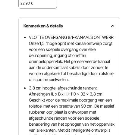
54 cm
22,90
€
Kenmerken & details
VLOTTE OVERGANG & 1-KANAALS ONTWERP:
Onze 1,5 "hoge oprit met kanaalontwerp zorgt
voor een soepele overgang over elke
deuropening, ingang of oneffen
drempeloppervlak. Het gereserveerde kanaal
aan de onderkant laat kabels door zonder te
worden afgekneld of beschadigd door rolstoel-
of scootmobielwielen.
3,8 cm hoogte, afgeschuinde randen:
Afmetingen (L x B x H): 110 x 32 x 3,8 cm.
Geschikt voor de maximale doorgang van een
rolstoel met een breedte van 90 cm. De massief
rubberen oprijplaat is ontworpen met
afgeschuinde randen voor een soepele
benadering van het ophogen van het oppervlak
van alle kanten. Met dit intelligente ontwerp is