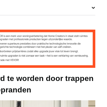
Bekijk alle specificaties
lbs)
cm (43,3 x 12,6 x 1,5 inch)
d te worden door trappen
epranden