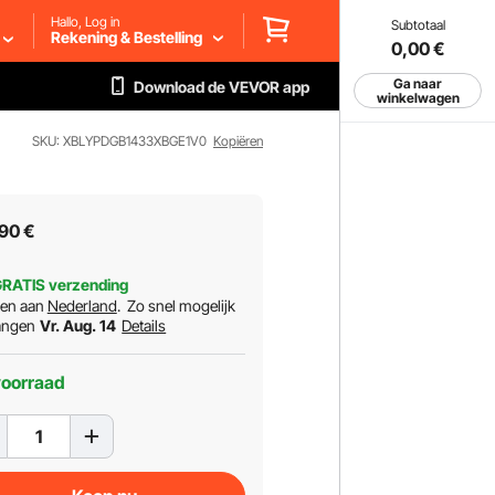
Hallo, Log in
Subtotaal
Rekening & Bestelling
0,00
€
Ga naar
Download de VEVOR app
winkelwagen
SKU: XBLYPDGB1433XBGE1V0
Kopiëren
90
€
RATIS verzending
ren aan
Nederland
.
Zo snel mogelijk
angen
Vr. Aug. 14
Details
voorraad