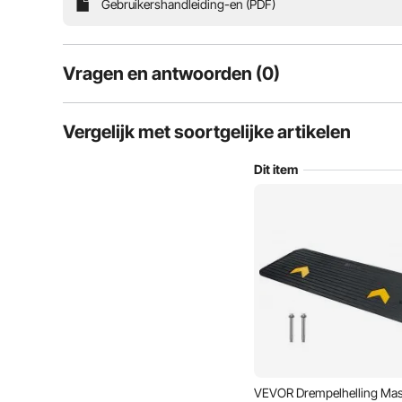
Gebruikershandleiding-en (PDF)
Soepele overgang
Hoge be
Vragen en antwoorden (0)
Typische vragen over producten:
Vergelijk met soortgelijke artikelen
Is het product duurzaam? ...
Dit item
Stel de eerste vraag
VEVOR Drempelhelling Mas