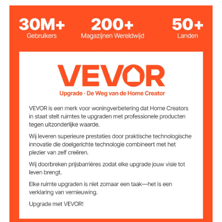
IEC 62196-2 (type 2)
Aansluiting
VK 3-pins
Stekkertype
13 A
Laadstroom
250 V
Spanning
3 kW
Stroom
50 / 60 Hz
Frequentie
32,8 voet / 10 m
Kabellengte
‎ IP66-behuizing, IP54-
‎IP-classificatie
connector