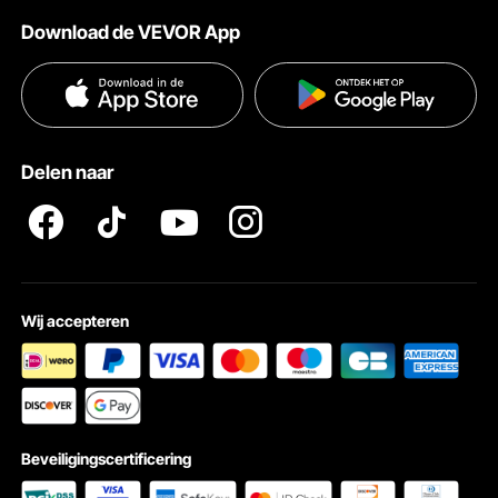
Verzendtarieven & beleid
Download de VEVOR App
Voorwaarden van de dienst
Betalingswijzen
Privacybeleid
Hulp en veelgestelde vragen
Pro Member Program Algemene Voorwaarden
Delen naar
Minder Tijd Opladen
Onze draagbare autolader laadt uw voertuig sneller op dan andere
autoladers. Stekker: EU 2-pins, Vermogen: 3 kW. U kunt de wachttijd
minimaliseren door snel op te laden.
Wij accepteren
Beveiligingscertificering