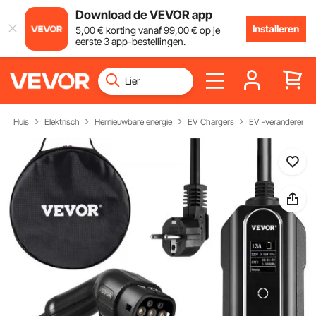
Download de VEVOR app
Installeren
5
,00
€
korting vanaf
99
,00
€
op je
eerste 3 app-bestellingen.
Huis
Elektrisch
Hernieuwbare energie
EV Chargers
EV -veranderende 