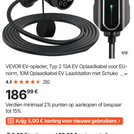
1/12
VEVOR EV-oplader, Typ 2 13A EV Oplaadkabel voor EU-
norm, 10M Oplaadkabel EV Laadstation met Schuko 3-
...
pins Stekker, 3KW 250V Draagbaar Elektrische
780
4.5
Autolader, IP54-connector met Digitaal LCD-scherm CE
186
99
€
Verdien minimaal
2%
punten op aankopen of bespaar
tot
15%
.
Krijg
5,00
€
korting voor nieuwe gebruikers