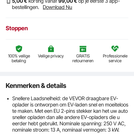
5
,00
€
korting vanaf
99
,00
€
op je eerste 3 app-
bestellingen.
Download Nu
Stoppen
100% veilige
Veilige privacy
GRATIS
Professionele
betaling
retourneren
service
Kenmerken & details
Snellere Laadsnelheid: de VEVOR draagbare EV-
oplader is ontworpen om EV-laden snel en moeiteloos
te maken. Met een EU 2-pins stekker kan het uw auto
sneller opladen dan alle andere EV-opladers die u
eerder hebt gebruikt. Nominale spanning: 250 V AC,
nominale stroom: 13 A, nominaal vermogen: 3 kW.