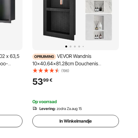
02 x 63,5
VEVOR Wandnis
OPRUIMING
poo-
10x40.64x81.28cm Douchenis
 duurzaam
Betegelbare Dubbellaagse Waterdichte
(196)
zwart voor
Nis Installatie Achterwand Materiaal
53
99
€
(XPS, Hout, Cement) Geschikt voor
Badkamer Slaapkamer Studeerkamer
Op voorraad
Levering:
zodra Za.aug 15
In Winkelmandje