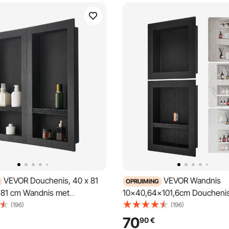
VEVOR Douchenis, 40 x 81
VEVOR Wandnis
OPRUIMING
 81 cm Wandnis met
10x40,64x101,6cm Doucheni
are plank, 10 cm dik, moderne
Betegelbare Drielaagse Water
(196)
(196)
shampoo-opberger, zwart
Nisinstallatie Achterwandmater
70
90
€