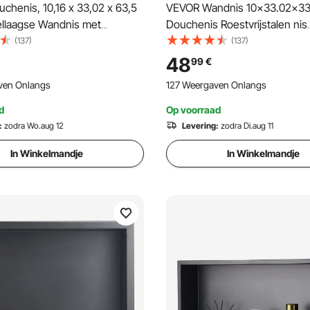
chenis, 10,16 x 33,02 x 63,5
VEVOR Wandnis 10x33.02x3
llaagse Wandnis met
Douchenis Roestvrijstalen nis
g, RVS Shampoo Opberger,
Enkellaags 100% waterdicht Nis
(137)
(137)
nk, Zilver voor Badkamer
0-40°C Bedrijfstemperatuur 
48
99
€
Binnenhoekontwerp Geschikt
ven Onlangs
127 Weergaven Onlangs
badkamer Slaapkamer Studee
d
Op voorraad
:
zodra Wo.aug 12
Levering:
zodra Di.aug 11
In Winkelmandje
In Winkelmandje