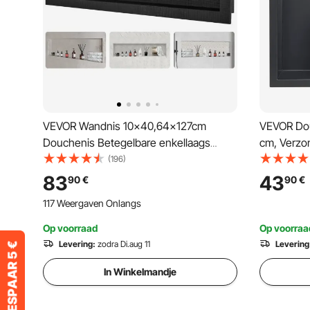
VEVOR Wandnis 10x40,64x127cm
VEVOR Dou
Douchenis Betegelbare enkellaags
cm, Verzo
Waterdichte nisinstallatie
van roestv
(196)
Achterwandmateriaal (XPS, hout,
en shampo
83
43
90
€
90
€
cement) Geschikt voor badkamer
te install
117 Weergaven Onlangs
Slaapkamer Studeerkamer
Op voorraad
Op voorraa
Levering:
zodra Di.aug 11
Levering
In Winkelmandje