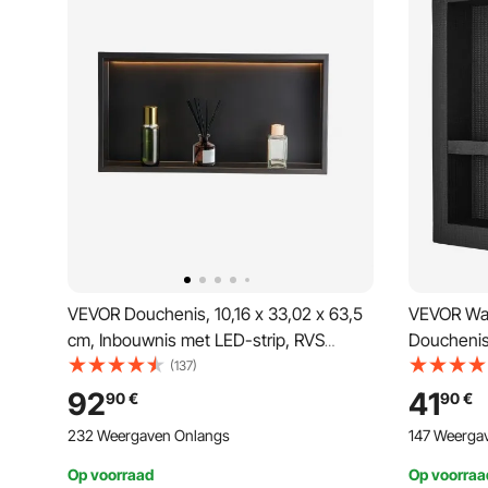
VEVOR Douchenis, 10,16 x 33,02 x 63,5
VEVOR Wa
cm, Inbouwnis met LED-strip, RVS
Douchenis
Shampoo-opberger, Duurzaam en
Waterdicht
(137)
eenvoudig te installeren, Zwart voor
Materiaal 
92
41
90
€
90
€
badkamer
voor Badk
232 Weergaven Onlangs
147 Weerga
Studeerk
Op voorraad
Op voorraa