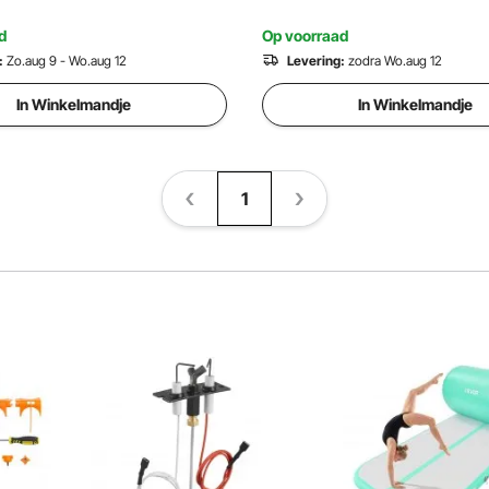
kamerdouche
Hout, Cement) Geschikt voor
Slaapkamer Studeerkamer
d
Op voorraad
:
Zo.aug 9 - Wo.aug 12
Levering:
zodra Wo.aug 12
In Winkelmandje
In Winkelmandje
1