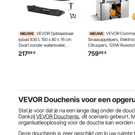
VEVOR Opblaasbaar
VEVOR Commer
NIEUWE
NIEUWE
ijsbad 830 L 150 x 80 x 76 cm
Sinaasappelpers, Elektris
Zwart zonder waterkoeler,
Citruspers, 120W Roestvrij
koudwaterbad compatibel met
Persmachine voor maxim
217
759
99
€
99
€
waterkoelers en geïsoleerd deksel,
sinaasappels per minuut,
voor ijsbaden en herstel van
Persmachine voor Citroe
sporters
Citrusvruchten en Granaa
met 2 Schilopvangbakken
VEVOR Douchenis voor een opger
Stel je voor dat je na een lange dag onder de do
Dankzij
VEVOR Douchenis
, dit scenario gebeurt.
organisatieoplossing voor de douche kan worden g
Deze douchenis is zeer geschikt om in uw ruimte t