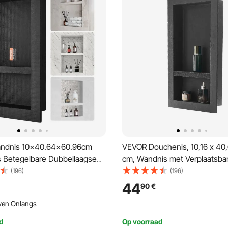
ndnis 10x40.64x60.96cm
VEVOR Douchenis, 10,16 x 40,
 Betegelbare Dubbellaagse
cm, Wandnis met Verplaatsba
e Nis Installatie Achterwand
Scheidingsplank, Zeep & Sh
(196)
(196)
(XPS, Hout, Cement) Geschikt
Opberger, Afgedicht Ontwerp,
44
90
€
amer Slaapkamer
voor Badkamerdouche
ven Onlangs
amer
d
Op voorraad