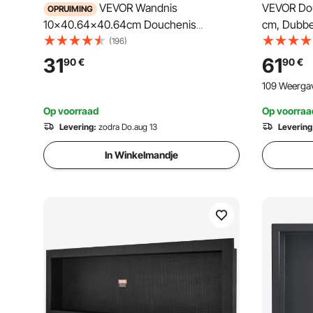
VEVOR Wandnis
VEVOR Dou
OPRUIMING
10x40.64x40.64cm Douchenis
cm, Dubbe
Betegelbare enkellaagse waterdichte
Uithollin
(196)
nisinstallatie Achterwandmateriaal (XPS,
Douchepla
31
61
90
€
90
€
hout, cement) Geschikt voor badkamer,
109 Weerga
slaapkamer, studeerkamer
Op voorraad
Op voorraa
Levering:
zodra Do.aug 13
Levering
In Winkelmandje