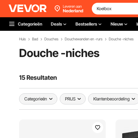
Leveren aan
Nederland
Categorieën
Deals
Bestsellers
Nieuw
Huis
Bad
Douches
Douchewanden en -rurs
Douche -niches
Douche -niches
15 Resultaten
Categorieën
PRIJS
Klantenbeoordeling