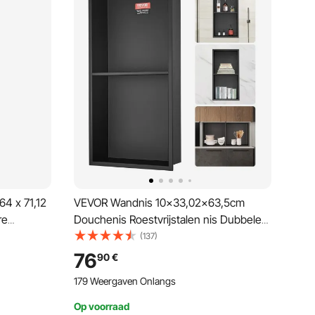
64 x 71,12
VEVOR Wandnis 10x33,02x63,5cm
re
Douchenis Roestvrijstalen nis Dubbele
ampoo
laag 100% waterdicht Nisinstallatie 0-
(137)
 Zwart
40°C Bedrijfstemperatuur 92°
76
90
€
Binnenhoekontwerp Ideaal voor
179 Weergaven Onlangs
Badkamer Slaapkamer Studeerkamer
Op voorraad