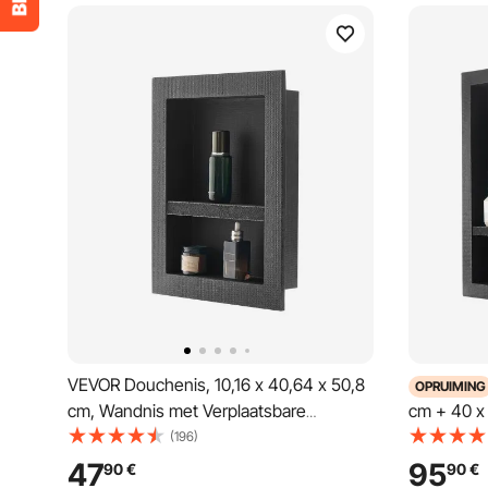
VEVOR Douchenis, 10,16 x 40,64 x 50,8
OPRUIMING
cm, Wandnis met Verplaatsbare
cm + 40 x
Scheidingsplank, Zeep- & Shampoo-
verplaatsb
(196)
organizer, Rechthoekige Hoeken, Zwart
zeep- en 
47
95
90
€
90
€