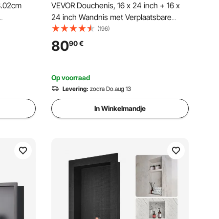
3.02cm
VEVOR Douchenis, 16 x 24 inch + 16 x
24 inch Wandnis met Verplaatsbare
installatie
Plank, 4 inch Dikke Moderne Zeep &
(196)
92°
Shampoo Opberger, Zwart voor
80
90
€
 voor
Badkamer Douche
rkamer
Op voorraad
Levering:
zodra Do.aug 13
In Winkelmandje