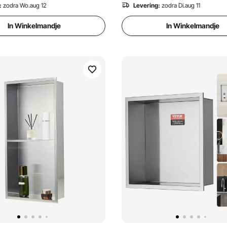
:
zodra Wo.aug 12
Levering:
zodra Di.aug 11
In Winkelmandje
In Winkelmandje