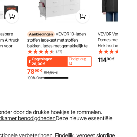
asbare
VEVOR 10-laden
VEVOR Verwarmde J
Aanbiedingen
Dames met 7,4V Batter
 m Airtruck
stoffen ladekast met stoffen
Elektrische Softshel
en voor
bakken, lades met gemakkelijk te
Jas, Winddichte Ver
2 psi,
trekken handgreep en stevig stalen
(37)
(48)
Lichtgewicht Buitenk
vatten, met
frame, stoffen opbergtoren voor
114
Opgeslagen
Eindigt aug
90
€
Verwarmingszones e
tpomp en
slaapkamer, gangkast, wit
26,00
€
14
Warmtestanden, Mac
78
90
€
104,90
€
Maat S
100% Over
zonder door de drukke hoekjes te rommelen.
dkamer benodigdheden
Deze nieuwe essentiële
onele verbeteringen. Eindelijk, vergeet slordige