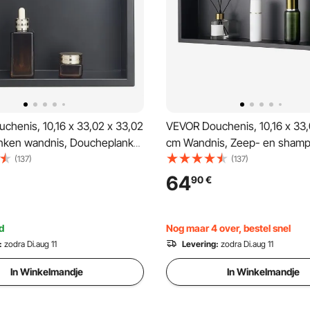
chenis, 10,16 x 33,02 x 33,02
VEVOR Douchenis, 10,16 x 33,
nken wandnis, Doucheplank
cm Wandnis, Zeep- en sham
rij staal, Opberger voor zeep
opberger van roestvrij staal,
(137)
(137)
o, Duurzaam en eenvoudig
en eenvoudig te installeren, 
64
90
€
eren, Zwart voor badkamer
de badkamer
d
Nog maar 4 over, bestel snel
:
zodra Di.aug 11
Levering:
zodra Di.aug 11
In Winkelmandje
In Winkelmandje