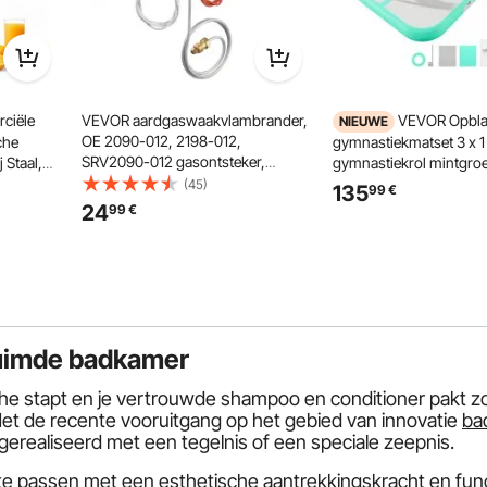
ciële
VEVOR aardgaswaakvlambrander,
VEVOR Opbla
NIEUWE
OE 2090-012, 2198-012,
che
gymnastiekmatset 3 x 1
SRV2090-012 gasontsteker,
 Staal,
gymnastiekrol mintgro
vervanging voor
aal 20
gym, buiten en yoga, 3,
(45)
135
99
€
aardgasontsteking, geschikt voor
versterkte naden, hand
24
99
€
Heatilator, Heat & Glo, Quadra-Fire,
nen,
600W elektrische luch
Outdoor Lifestyles, Majestic
tappels
opbergtas
uimde badkamer
uche stapt en je vertrouwde shampoo en conditioner pakt 
 Met de recente vooruitgang op het gebied van innovatie
ba
erealiseerd met een tegelnis of een speciale zeepnis.
e passen met een esthetische aantrekkingskracht en functi