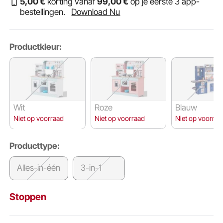
5
,00
€
korting vanaf
99
,00
€
op je eerste 3 app-
bestellingen.
Download Nu
Productkleur:
Wit
Roze
Blauw
Niet op voorraad
Niet op voorraad
Niet op voorraa
Producttype:
Alles-in-één
3-in-1
Stoppen