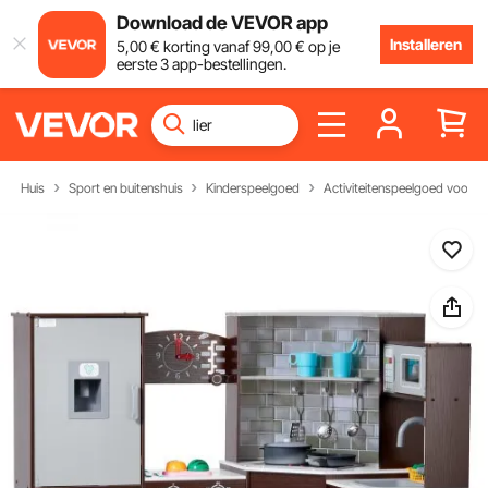
Download de VEVOR app
Installeren
5
,00
€
korting vanaf
99
,00
€
op je
eerste 3 app-bestellingen.
Huis
Sport en buitenshuis
Kinderspeelgoed
Activiteitenspeelgoed voor k