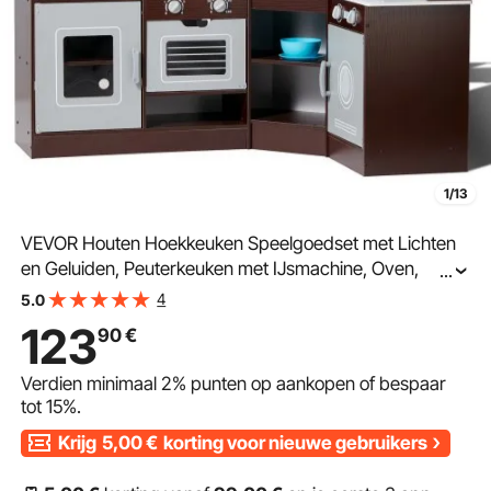
1/13
VEVOR Houten Hoekkeuken Speelgoedset met Lichten
en Geluiden, Peuterkeuken met IJsmachine, Oven,
...
Spoelbak, Klok, Magnetron, Koelkast en Accessoires,
4
5.0
voor Peuters, Kleuters, Bruin
123
90
€
Verdien minimaal
2%
punten op aankopen of bespaar
tot
15%
.
Krijg
5,00
€
korting voor nieuwe gebruikers