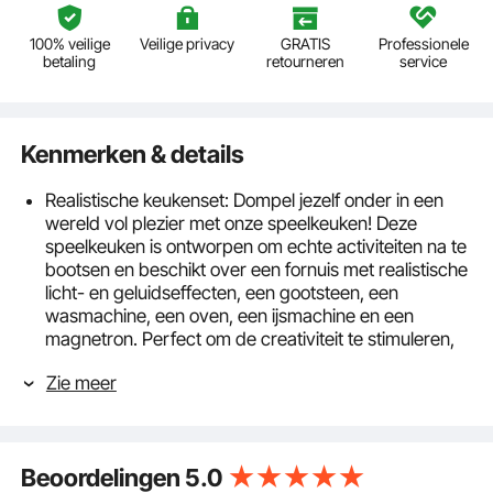
100% veilige
Veilige privacy
GRATIS
Professionele
betaling
retourneren
service
Kenmerken & details
Realistische keukenset: Dompel jezelf onder in een
wereld vol plezier met onze speelkeuken! Deze
speelkeuken is ontworpen om echte activiteiten na te
bootsen en beschikt over een fornuis met realistische
licht- en geluidseffecten, een gootsteen, een
wasmachine, een oven, een ijsmachine en een
magnetron. Perfect om de creativiteit te stimuleren,
de fijne motoriek te verbeteren en teamwork te
Zie meer
stimuleren terwijl kinderen heerlijke maaltijden
bereiden.
24 Uitgebreide Accessoires: Ons keukenspeelgoed
bevat alles wat je kleine chef-kok nodig heeft: 3
Beoordelingen
5.0
roestvrijstalen spatels, een ovenschaal, een