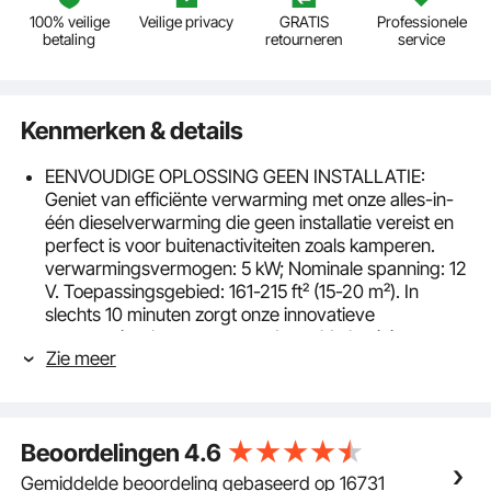
100% veilige
Veilige privacy
GRATIS
Professionele
betaling
retourneren
service
Kenmerken & details
EENVOUDIGE OPLOSSING GEEN INSTALLATIE:
Geniet van efficiënte verwarming met onze alles-in-
één dieselverwarming die geen installatie vereist en
perfect is voor buitenactiviteiten zoals kamperen.
verwarmingsvermogen: 5 kW; Nominale spanning: 12
V. Toepassingsgebied: 161-215 ft² (15-20 m²). In
slechts 10 minuten zorgt onze innovatieve
warmtewisselaar van gezandstraald aluminium voor
Zie meer
een snelle en efficiënte warmteoverdracht en een
comfortabele temperatuur in uw voertuig, boot of
cabine.
Telefoon = bediening: Onze nieuwste dieselkachel
Beoordelingen
4.6
heeft een verbeterde Bluetooth-bediening voor nog
meer gemak. Download gewoon de app en regel het
Gemiddelde beoordeling gebaseerd op 16731