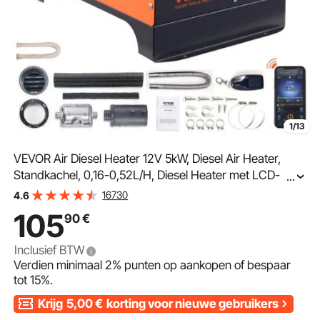
1/13
VEVOR Air Diesel Heater 12V 5kW, Diesel Air Heater,
Standkachel, 0,16-0,52L/H, Diesel Heater met LCD-
...
scherm & 10m afstandsbediening & Bluetooth APP-
16730
4.6
bediening
105
90
€
Inclusief BTW
Verdien minimaal
2%
punten op aankopen of bespaar
tot
15%
.
Krijg
5,00
€
korting voor nieuwe gebruikers