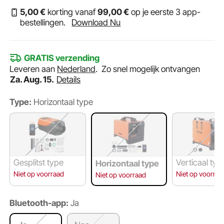
5
,00
€
korting vanaf
99
,00
€
op je eerste 3 app-
bestellingen.
Download Nu
GRATIS verzending
Leveren aan
Nederland
.
Zo snel mogelijk ontvangen
Za. Aug. 15.
Details
Type:
Horizontaal type
Gesplitst type
Verticaal typ
Horizontaal type
Niet op voorraad
Niet op voorraa
Niet op voorraad
Bluetooth-app:
Ja