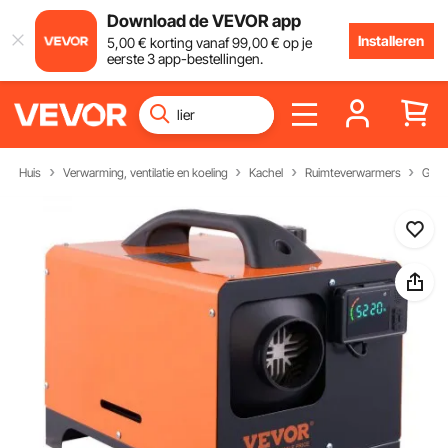
Download de VEVOR app
Installeren
5
,00
€
korting vanaf
99
,00
€
op je
eerste 3 app-bestellingen.
Huis
Verwarming, ventilatie en koeling
Kachel
Ruimteverwarmers
Gasv