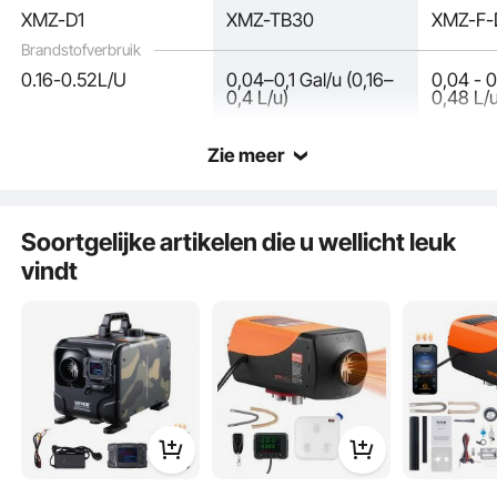
XMZ-D1
XMZ-TB30
XMZ-F-
Brandstofverbruik
0.16-0.52L/U
0,04–0,1 Gal/u (0,16–
0,04 - 0
0,4 L/u)
0,48 L/
Zie meer
Onze verbeterde dieselkachel heeft nu Bluetooth-bediening voor nog meer
gemak. Download de app om je kachel voor te verwarmen tot op 30 meter
afstand of gebruik de meegeleverde 10 meter afstandsbediening en LCD-
display.
Soortgelijke artikelen die u wellicht leuk
vindt