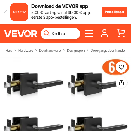
Download de VEVOR app
Installeren
5
,00
€
korting vanaf
99
,00
€
op je
eerste 3 app-bestellingen.
Huis
Hardware
Deurhardware
Deurgrepen
Doorgangsdeur handelt