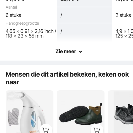
Matzwart
Vierkant
Aantal
6 stuks
/
2 stuks
Handgreepgrootte
4,65 x 0,91 x 2,16 inch /
/
4,9 x 1,0
118 x 23 x 55 mm
125 x 2
Zie meer
De deurkruk is gemaakt van zinklegering met een matzwarte afwerking,
Mensen die dit artikel bekeken, keken ook
waardoor de algehele esthetiek van uw deur wordt verbeterd.
naar