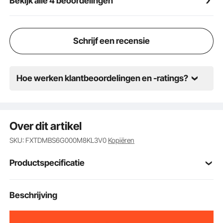
Bekijk alle 4 beoordelingen
minder inspanning dan traditionele 90° handgrepen.
Deze binnendeurkruk is perfect voor krappe ruimtes
en bijzonder praktisch voor mensen met beperkte
mobiliteit.
Schrijf een recensie
Hoe werken klantbeoordelingen en -ratings?
Over dit artikel
SKU: FXTDMBS6G000M8KL3V0
Kopiëren
Productspecificatie
Artikelmodelnum
Beschrijving
KJ2118-PS-BLK
mer