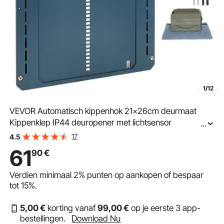
1/12
VEVOR Automatisch kippenhok 21x26cm deurmaat
Kippenklep IP44 deuropener met lichtsensor
...
Automatische pluimveeklep Aluminium hokopener LCD-
17
4.5
scherm -20 tot 60 °C bedrijfstemperatuur
61
90
€
Verdien minimaal
2%
punten op aankopen of bespaar
tot
15%
.
5
,00
€
korting vanaf
99
,00
€
op je eerste 3 app-
bestellingen.
Download Nu