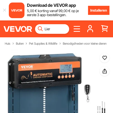
Download de VEVOR app
Installeren
5
,00
€
korting vanaf
99
,00
€
op je
eerste 3 app-bestellingen.
Huis
Buiten
Pet Supplies & Wildlife
Benodigdheden voor kleine dieren