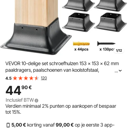
1/12
VEVOR 10-delige set schroefhulzen 153 x 153 x 62 mm
paaldragers, paalschoenen van koolstofstaal,
...
paalkussens, grondhulzen, steunvoeten, ideaal voor
120
4.5
verandaleuningen, pergola's en kolommen
44
90
€
Inclusief BTW
Verdien minimaal
2%
punten op aankopen of bespaar
tot
15%
.
5
,00
€
korting vanaf
99
,00
€
op je eerste 3 app-