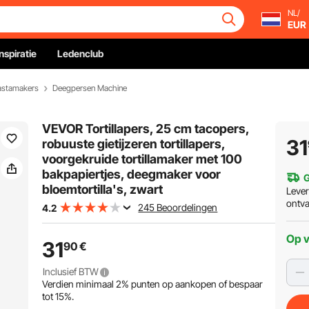
NL/
EUR
Inspiratie
Ledenclub
astamakers
Deegpersen Machine
VEVOR Tortillapers, 25 cm tacopers,
31
robuuste gietijzeren tortillapers,
voorgekruide tortillamaker met 100
bakpapiertjes, deegmaker voor
G
bloemtortilla's, zwart
Leve
ontv
245 Beoordelingen
4.2
Op 
31
90
€
Inclusief BTW
Verdien minimaal
2%
punten op aankopen of bespaar
tot
15%
.