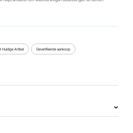
Hoofdmateriaal
Productgewicht
9,76 x
grijs
10,8 inch /
5,12 inch /
gietijzer
4,9 kg
310 x 248
x 130 mm
Bekijk alle specificaties
 Huidige Artikel
Geverifieerde aankoop