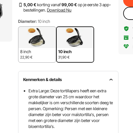
5
,00
€
korting vanaf
99
,00
€
op je eerste 3 app-
bestellingen.
Download Nu
Diameter:
10 inch
8 inch
10 inch
22,90
€
31,90
€
Kenmerken & details
Extra Large: Deze tortillapers heeft een extra
grote diameter van 25 cm waardoor het
makkelijker is om verschillende soorten deeg te
persen. Opmerking: Persen met een kleinere
diameter zijn beter voor maïstortilla's, persen
met een grotere diameter zijn beter voor
bloemtortilla's.