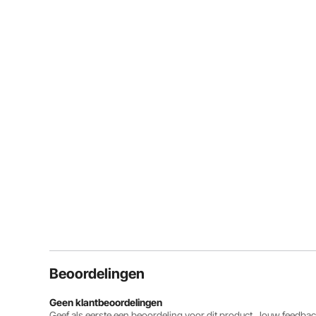
Beoordelingen
Geen klantbeoordelingen
Geef als eerste een beoordeling voor dit product. Jouw feedb