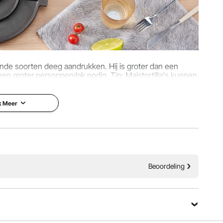
ende soorten deeg aandrukken. Hij is groter dan een
 een groter persoppervlak nodig. Tip: Maistortilla's kunnen
re diameter worden geperst.
k Meer
Beoordeling