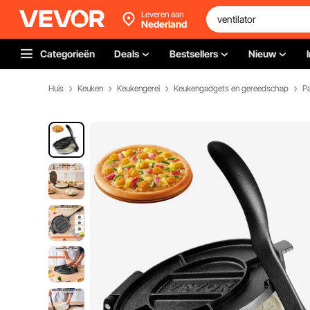
Leveren aan
Nederland
Categorieën
Deals
Bestsellers
Nieuw
Huis
Keuken
Keukengerei
Keukengadgets en gereedschap
P