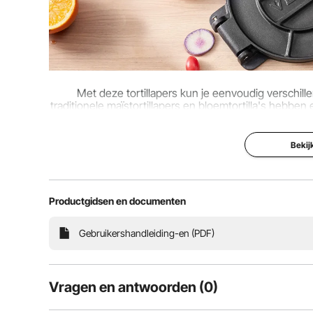
Met deze tortillapers kun je eenvoudig verschill
traditionele maïstortillapers en bloemtortilla's hebben
het beste met een kleine
Bekij
Productgidsen en documenten
Gebruikershandleiding-en (PDF)
Vragen en antwoorden (0)