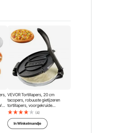
ers,
VEVOR Tortillapers, 20 cm
tacopers, robuuste gietijzeren
W
tortillapers, voorgekruide
tortillamaker met 100
(4)
t
bakpapiertjes, deegmaker voor
bloemtortilla's, zwart
In Winkelmandje