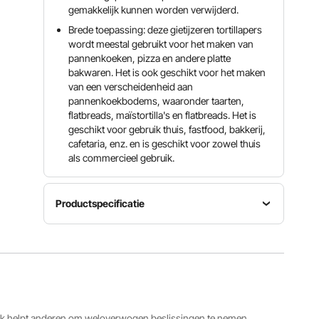
gemakkelijk kunnen worden verwijderd.
Brede toepassing: deze gietijzeren tortillapers
wordt meestal gebruikt voor het maken van
pannenkoeken, pizza en andere platte
bakwaren. Het is ook geschikt voor het maken
van een verscheidenheid aan
pannenkoekbodems, waaronder taarten,
flatbreads, maïstortilla's en flatbreads. Het is
geschikt voor gebruik thuis, fastfood, bakkerij,
cafetaria, enz. en is geschikt voor zowel thuis
als commercieel gebruik.
Productspecificatie
Tortillagrootte
Artikelmodelnummer
Controlemethode
9,84 inch
HES250
handpers
/ 25 cm
Productafmetingen
12,20 x
ack helpt anderen om weloverwogen beslissingen te nemen.