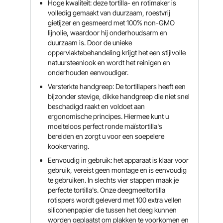
Hoge kwaliteit: deze tortilla- en rotimaker is
volledig gemaakt van duurzaam, roestvrij
gietijzer en gesmeerd met 100% non-GMO
lijnolie, waardoor hij onderhoudsarm en
duurzaam is. Door de unieke
oppervlaktebehandeling krijgt het een stijlvolle
natuursteenlook en wordt het reinigen en
onderhouden eenvoudiger.
Versterkte handgreep: De tortillapers heeft een
bijzonder stevige, dikke handgreep die niet snel
beschadigd raakt en voldoet aan
ergonomische principes. Hiermee kunt u
moeiteloos perfect ronde maïstortilla's
bereiden en zorgt u voor een soepelere
kookervaring.
Eenvoudig in gebruik: het apparaat is klaar voor
gebruik, vereist geen montage en is eenvoudig
te gebruiken. In slechts vier stappen maak je
perfecte tortilla's. Onze deegmeeltortilla
rotispers wordt geleverd met 100 extra vellen
siliconenpapier die tussen het deeg kunnen
worden geplaatst om plakken te voorkomen en