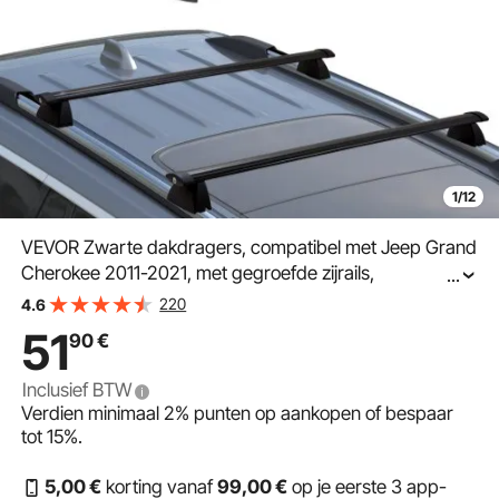
1/12
VEVOR Zwarte dakdragers, compatibel met Jeep Grand
Cherokee 2011-2021, met gegroefde zijrails,
...
draagvermogen van 90 kg, aluminium dwarsdragers
220
4.6
met sloten, voor dakdragers etc.
51
90
€
Inclusief BTW
Verdien minimaal
2%
punten op aankopen of bespaar
tot
15%
.
5
,00
€
korting vanaf
99
,00
€
op je eerste 3 app-