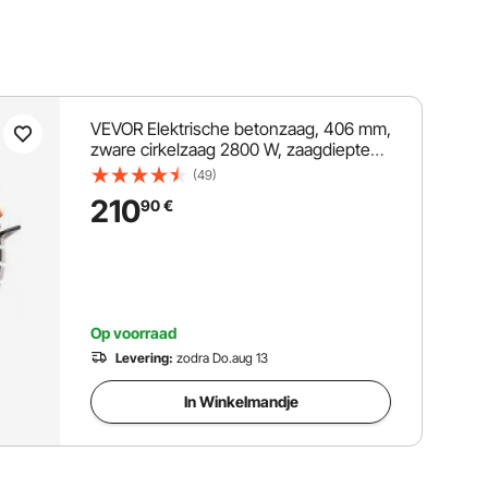
VEVOR Elektrische betonzaag, 406 mm,
zware cirkelzaag 2800 W, zaagdiepte
152 mm, nat/droog schijfzaag met
(49)
waterleiding, waterpomp, zaagblad,
210
90
€
voor steen en baksteen
Op voorraad
Levering:
zodra Do.aug 13
In Winkelmandje