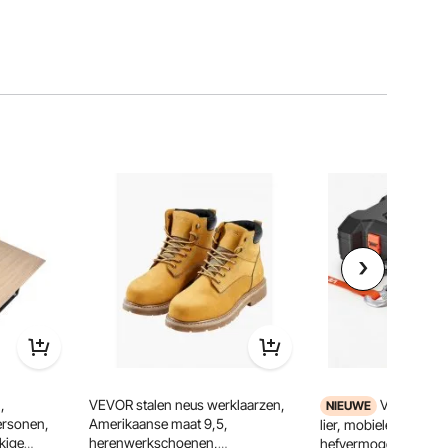
,
VEVOR stalen neus werklaarzen,
VEVOR 12V 
NIEUWE
ersonen,
Amerikaanse maat 9,5,
lier, mobiele lier met 
kige
herenwerkschoenen,
hefvermogen van 204