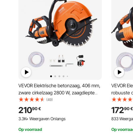
VEVOR Elektrische betonzaag, 406 mm,
VEVOR Ele
zware cirkelzaag 2800 W, zaagdiepte
robuuste 
152 mm, nat/droog schijfzaag met
127 mm, na
(49)
waterleiding, waterpomp, zaagblad, voor
waterleidi
210
172
90
€
90
€
steen en baksteen
steen en 
109 in Winkelwagen
833 Weerga
3.3K+ Weergaven Onlangs
Op voorraad
Op voorraa
109 in Winkelwagen