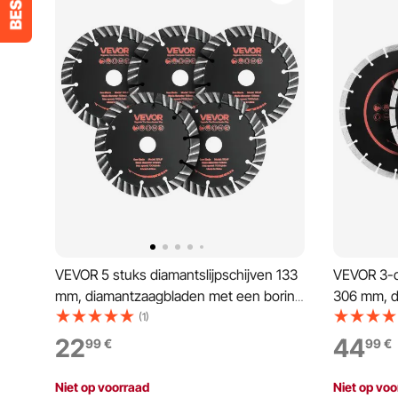
VEVOR 5 stuks diamantslijpschijven 133
VEVOR 3-de
mm, diamantzaagbladen met een boring
306 mm, d
van 20 mm en een segmenthoogte van
boring va
(1)
13 mm, max. 7000 tpm
segmentho
22
44
99
€
99
€
diamantslijpschijven voor droog/nat
tpm diaman
zagen, slijpschijf voor beton,
zagen, slij
Niet op voorraad
Niet op voo