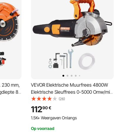
, 230 mm,
VEVOR Elektrische Muurfrees 4800W
gdiepte 89
Elektrische Sleuffrees 0-5000 Omw/min
Wandfrees met Ergonomische
(26)
gblad, voor
Handgrepen, Verstelbare Breedte en
112
90
€
Diepte voor het Snijden van Betonnen
1.5K+ Weergaven Onlangs
Muren Marmer Graniet en Staal
Op voorraad