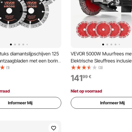
uks diamantslijpschijven 125
VEVOR 5000W Muurfrees met
ntzaagbladen met een boring
Elektrische Sleuffrees inclusie
 en een segmenthoogte van
Diamantslijpschijven 160x22
(1)
(3)
max. 7500 tpm
5460 RPM Sleuffrees met M
141
99
€
jpschijven voor droog/nat
groefbreedte & 50mm groefdi
pschijf voor beton,
Muurfrees voor Bouwplaatse
rraad
Niet op voorraad
k en steen.
Informeer Mij
Informeer Mij