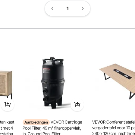
1
an kast
VEVOR Cartridge
VEVOR Conferentietafel
Aanbiedingen
vergadertafel voor 10 p
t met 4
Pool Filter, 49 m² filteroppervlak,
240 x 120 cm, rechthoe
rstelbare
In-Ground Pool Filter,