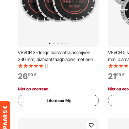
VEVOR 3-delige diamantslijpschijven
VEVOR 5 st
230 mm, diamantzaagbladen met een
mm, diama
boring van 22,2 mm en een
van 20 mm
(1)
segmenthoogte van 10 mm, max. 5500
14,5 mm, 
26
21
99
€
99
€
tpm diamantslijpschijven voor droog/nat
diamantsli
zagen, slijpschijf voor beton,
zagen, slij
Niet op voorraad
Niet op voo
metselwerk en steen.
metselwer
Informeer Mij