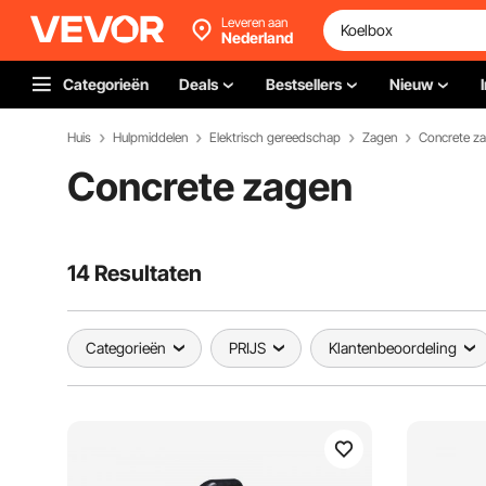
Leveren aan
Nederland
Categorieën
Deals
Bestsellers
Nieuw
Huis
Hulpmiddelen
Elektrisch gereedschap
Zagen
Concrete z
Concrete zagen
14 Resultaten
Categorieën
PRIJS
Klantenbeoordeling