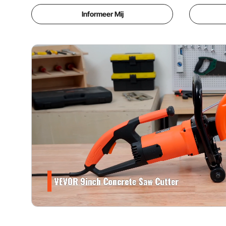
metselwerk en steen.
metselwer
Informeer Mij