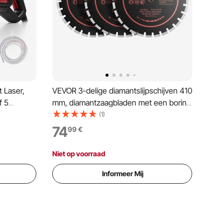
 Laser,
VEVOR 3-delige diamantslijpschijven 410
f 5
mm, diamantzaagbladen met een boring
,2x2,5mm,
van 25,4 mm en een segmenthoogte
(1)
ax. 40mm
van 12,5 mm, max. 3600 tpm
74
99
€
epte,
diamantslijpschijven voor droog/nat
n
zagen, slijpschijf voor beton,
Niet op voorraad
metselwerk en steen.
Informeer Mij