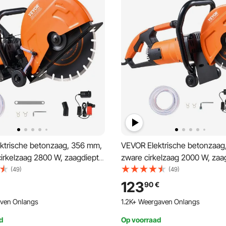
ktrische betonzaag, 356 mm,
VEVOR Elektrische betonzaag
cirkelzaag 2800 W, zaagdiepte
zware cirkelzaag 2000 W, zaa
t/droog schijfzaag met
mm, nat/droog schijfzaag met
(49)
(49)
ng, waterpomp, zaagblad, voor
waterleiding, waterpomp, zaa
123
90
€
baksteen
steen en baksteen
ven Onlangs
1.2K+ Weergaven Onlangs
d
Op voorraad