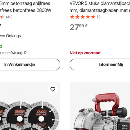
mm betonzaag snijfrees
VEVOR 5 stuks diamantslijpsc
gsfrees betonfrees 2800W
mm, diamantzaagbladen met 
van 22,2 mm en een segmen
(49)
(1)
van 15 mm, max. 7000 tpm
27
€
99
€
diamantslijpschijven voor dro
ven Onlangs
zagen, slijpschijf voor beton,
metselwerk en steen.
d
Niet op voorraad
:
zodra Wo.aug 12
In Winkelmandje
Informeer Mij