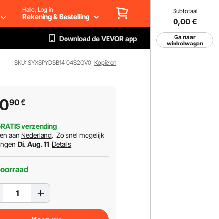
Hallo, Log in
Subtotaal
Rekening & Bestelling
0,00
€
Ga naar
Download de VEVOR app
winkelwagen
SKU: SYXSPYDSB14104S2GV0
Kopiëren
00
90
€
RATIS verzending
ren aan
Nederland
.
Zo snel mogelijk
angen
Di. Aug. 11
Details
voorraad