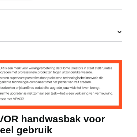
104 kg
6,4 kg
432 x 381
x 330 mm
Bekijk alle specificaties
EVOR handwasbak voor
eel gebruik
nch / 432 x 381 x 330 mm