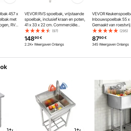
bak 457 x
VEVOR RVS spoelbak, vrijstaande
VEVOR Keukenspoelb
elbak met
spoelbak, inclusief kraan en poten,
Inbouwspoelbak 55 x 
mogen, RVS
41 x 33 x 22 cm. Commerciële
Gemaakt van roestvrij 
ak
enkele spoelbak voor garage,
Bovenop gemonteerd
(97)
(295)
restaurant, keuken, commerciële
spoelbakken, enkele 
148
87
90
€
90
€
spoelbakken.
accessoires, huishoud
2.2K+ Weergaven Onlangs
345 Weergaven Onlangs
spoelbak voor
campervoorbereiding
ook
en comfort met een ultrasnelle draaikolk.