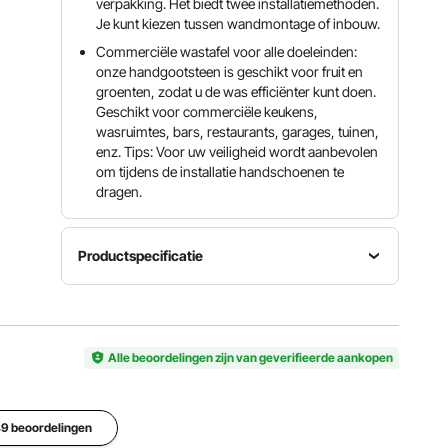
verpakking. Het biedt twee installatiemethoden.
Je kunt kiezen tussen wandmontage of inbouw.
Commerciële wastafel voor alle doeleinden:
onze handgootsteen is geschikt voor fruit en
groenten, zodat u de was efficiënter kunt doen.
Geschikt voor commerciële keukens,
wasruimtes, bars, restaurants, garages, tuinen,
enz. Tips: Voor uw veiligheid wordt aanbevolen
om tijdens de installatie handschoenen te
dragen.
Productspecificatie
Materiaal
Materiaal
Artikelmodelnummer
spoelbak
kraanventiel
HS-17
roestvrij
keramiek
Alle beoordelingen zijn van geverifieerde aankopen
staal
Artikelgrootte
17 x 15 x
149 beoordelingen
Laadvermogen
Nettogewicht
13 inch /