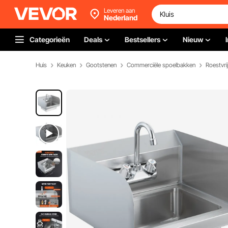
Leveren aan
Nederland
Categorieën
Deals
Bestsellers
Nieuw
Huis
Keuken
Gootstenen
Commerciële spoelbakken
Roestvri