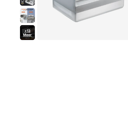
+13
Meer