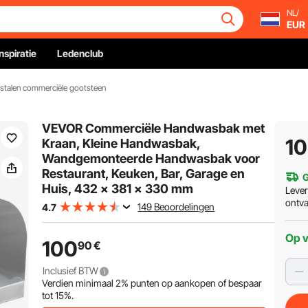
NL/
EUR
Inspiratie
Ledenclub
jstalen commerciële gootsteen
VEVOR Commerciële Handwasbak met
1
Kraan, Kleine Handwasbak,
Wandgemonteerde Handwasbak voor
Restaurant, Keuken, Bar, Garage en
G
Huis, 432 x 381 x 330 mm
Leve
ontv
149 Beoordelingen
4.7
Op 
100
90
€
Inclusief BTW
Verdien minimaal
2%
punten op aankopen of bespaar
tot
15%
.