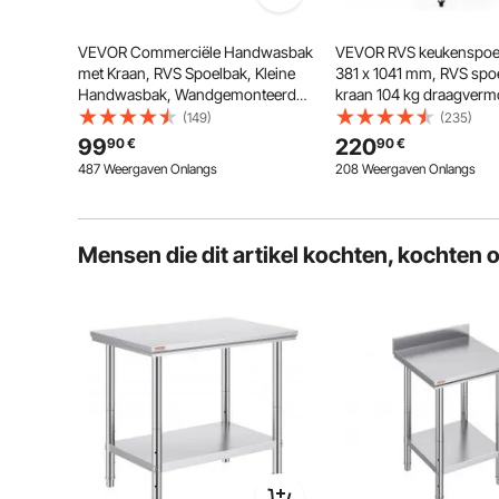
VEVOR Commerciële Handwasbak
VEVOR RVS keukenspoel
met Kraan, RVS Spoelbak, Kleine
381 x 1041 mm, RVS spo
Handwasbak, Wandgemonteerde
kraan 104 kg draagver
Handwasbak, Spoelbak voor
spoelbak Keukenspoelb
(149)
(235)
Restaurant, Keuken, Bar, Garage en
Vrijstaande spoelbak
99
220
90
€
90
€
Huis
487 Weergaven Onlangs
208 Weergaven Onlangs
Mensen die dit artikel kochten, kochten 
Het afvoersysteem zorgt voor netheid 