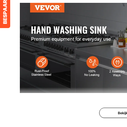
Maakt u zich zorgen over watervlekken op de muren 
hoogwaardig RVS. Het is de perfecte keuze voor garage,
Bekij