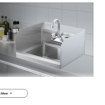
bij de gootsteen? Deze RVS wandspoelbak is gemaakt van
 wasruimte, kelder, terras, bar, keuken, restaurant, enz.
k Meer