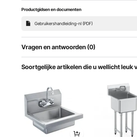
Productgidsen en documenten
Gebruikershandleiding-nl (PDF)
Vragen en antwoorden (0)
Typische vragen over producten:
Soortgelijke artikelen die u wellicht leuk 
Is het product duurzaam? ...
Stel de eerste vraag
De 360° draaibare kraan is geschikt voor dagelijks ge
wassen en bere