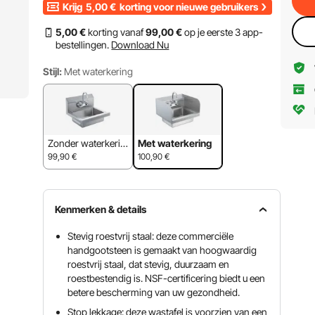
Krijg
5,00
€
korting voor nieuwe gebruikers
5
,00
€
korting vanaf
99
,00
€
op je eerste 3 app-
bestellingen.
Download Nu
Stijl:
Met waterkering
Zonder waterkerin
Met waterkering
g
99,90
€
100,90
€
Kenmerken & details
Stevig roestvrij staal: deze commerciële
handgootsteen is gemaakt van hoogwaardig
roestvrij staal, dat stevig, duurzaam en
roestbestendig is. NSF-certificering biedt u een
betere bescherming van uw gezondheid.
Stop lekkage: deze wastafel is voorzien van een