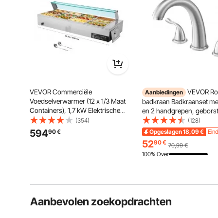
VEVOR Commerciële
VEVOR Ro
Aanbiedingen
Voedselverwarmer (12 x 1/3 Maat
badkraan Badkraanset me
Containers), 1,7 kW Elektrische
en 2 handgrepen, geborst
RVS Warmhoudcontainer met
roestvrij staal badkraan m
(354)
(128)
Glazen Deksel & Soeplepel,
booguitloop voor montag
594
90
€
Opgeslagen
18,09
€
Eind
Chafing Dishes voor Catering
dek voor baden van volw
52
90
€
70,99
€
Restaurant Feesten
100% Over
Aanbevolen zoekopdrachten