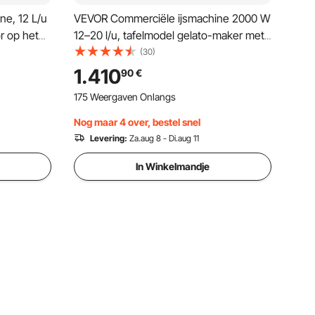
e, 12 L/u
VEVOR Commerciële ijsmachine 2000 W
r op het
12–20 l/u, tafelmodel gelato-maker met
 L RVS
6 liter roestvrijstalen container (304) en
(30)
tische
zelfreinigend LED-bedieningspaneel
1.410
90
€
voor snackbars en restaurants,
175 Weergaven Onlangs
zilverkleurig
Nog maar 4 over, bestel snel
Levering:
Za.aug 8 - Di.aug 11
In Winkelmandje