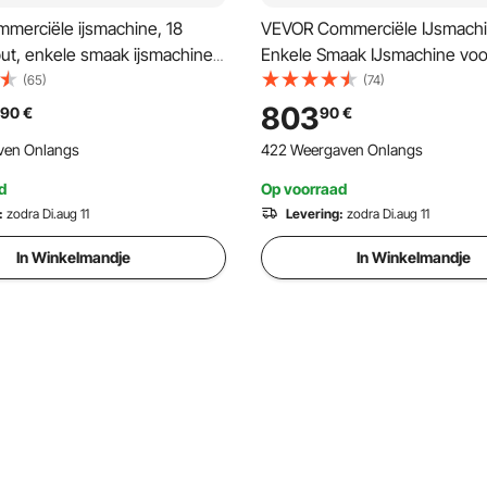
merciële ijsmachine, 18
VEVOR Commerciële IJsmachin
tput, enkele smaak ijsmachine
Enkele Smaak IJsmachine voo
 6 liter roestvrijstalen cilinder,
aanrecht voor Hard Serve, 4,5
(65)
(74)
l, automatische voorkoeling
Cilinder, LED-paneel, Automa
803
90
€
90
€
ing, voor restaurantsnackbars
voorkoeling met reiniging
ven Onlangs
422 Weergaven Onlangs
d
Op voorraad
:
zodra Di.aug 11
Levering:
zodra Di.aug 11
In Winkelmandje
In Winkelmandje