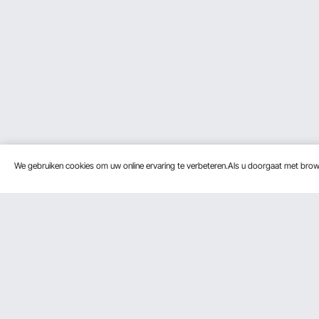
We gebruiken cookies om uw online ervaring te verbeteren.Als u doorgaat met bro
Klantenservice
Bronnen
Neem contact op
Leden Programma
Retourneren en vervangingen
Pro-ledenprogramma