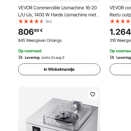
VEVOR Commerciële IJsmachine 16-20
VEVOR com
L/U IJs, 1400 W Harde IJsmachine met
liter/u ou
Intelligent LCD-scherm en Verschillende
met wielen,
(65)
Smaken, voor Snackbar, Restaurant
LED-panee
806
1.264
90
€
Zilver
met reinig
845 Weergaven Onlangs
318 Weerga
Op voorraad
Op voorraa
Levering:
zodra Zo.aug 9
Levering
In Winkelmandje