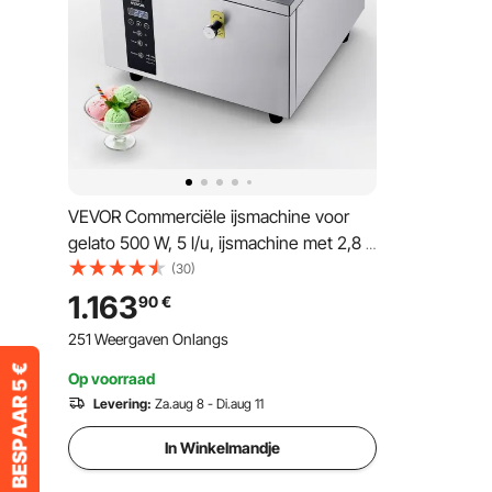
VEVOR Commerciële ijsmachine voor
gelato 500 W, 5 l/u, ijsmachine met 2,8 l
roestvrijstalen cilinder (304) &
(30)
zelfreinigend LED-bedieningspaneel &
1.163
90
€
hoge productiviteit voor snackbars en
251 Weergaven Onlangs
restaurants
Op voorraad
Levering:
Za.aug 8 - Di.aug 11
In Winkelmandje