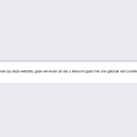
wsen op deze website, gaan we ervan uit dat u akkoord gaat met ons gebruik van cooki
Over Ons
Ontvang 5 € korting als 
Over VEVOR
Voorwaarden van de dienst