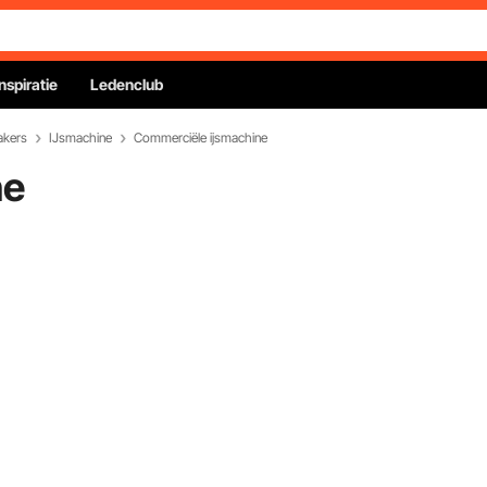
Inspiratie
Ledenclub
akers
IJsmachine
Commerciële ijsmachine
ne