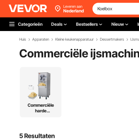
Leveren aan
Nederland
Categorieën
Deals
Bestsellers
Nieuw
Huis
Apparaten
Kleine keukenapparatuur
Dessertmakers
IJsm
Commerciële ijsmachi
Commerciële
harde
ijsmachine
5 Resultaten