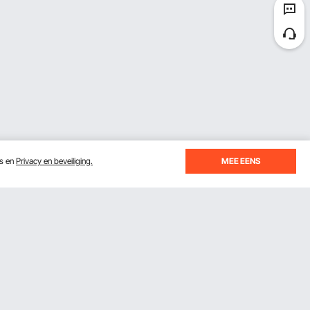
es en
Privacy en beveiliging.
MEE EENS
je je inschrijft voor e-mails met besparingen en tips.
Abonneren