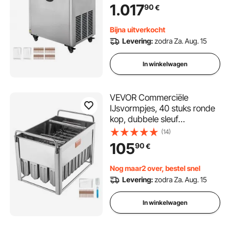
IJslollymachine van Roestvrij
1.017
90
€
Staal, IJslollystokjesmaker
voor Bars, Cafés,
Bijna uitverkocht
Melktheewinkels
Levering:
zodra Za. Aug. 15
In winkelwagen
VEVOR Commerciële
IJsvormpjes, 40 stuks ronde
kop, dubbele sleuf
ijsvormpjes, RVS
(14)
IJsvormpjes,
105
90
€
IJsmachinevormhouder met
50 stuks IJsstokjes en zakjes
Nog maar2 over, bestel snel
Levering:
zodra Za. Aug. 15
In winkelwagen