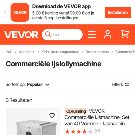
Download de VEVOR app
Installeren
5
,00
€
korting vanaf
99
,00
€
op je
eerste 3 app-bestellingen.
Huis
Apparaten
Kleine keukenapparatuur
Dessertmakers
Commerciële 
Commerciële ijslollymachine
Sorteer op:
Populair
Filters
3
Resultaten
VEVOR
Opruiming
Commerciële IJsmachine, Set
van 40 Vormen - IJsmachine
met 40 Stuks, Commerciële
(12)