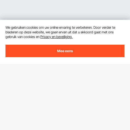
We gebruiken cookies om uw online ervaring te verbeteren. Door verder te
bladeren op deze website, we gaan ervan uit dat u akkoord gaat met ons
gebruik van cookies en
Privacy en beveiliging.
Mee eens
Ontvang 5 € korting als je je inschrijft voor e-mails
met besparingen en tips.
E-mailadres
Abonneren
Door op de knop
abonneren
te klikken, gaat u akkoord met ons
Privacy- & Cookiebeleid
.
Klantenservice