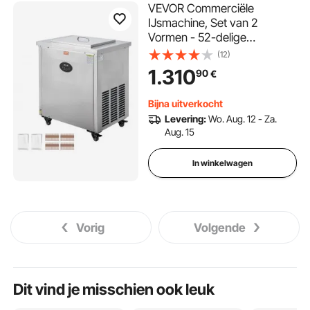
VEVOR Commerciële
IJsmachine, Set van 2
Vormen - 52-delige
IJsmachine voor het Maken
(12)
van IJsjes, IJslolly van
1.310
90
€
Roestvrij Staal,
IJsstaafjesmaker voor Bars,
Bijna uitverkocht
Cafés, Melktheewinkels
Levering:
Wo. Aug. 12 - Za.
Aug. 15
In winkelwagen
Vorig
Volgende
Dit vind je misschien ook leuk