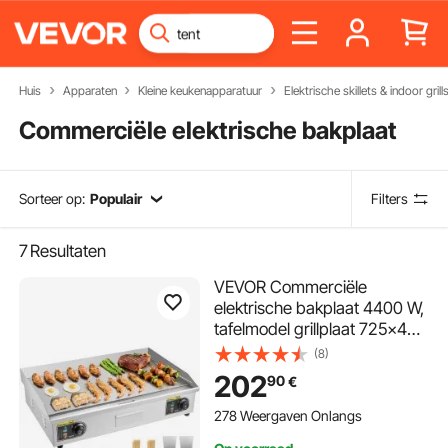
Huis
Apparaten
Kleine keukenapparatuur
Elektrische skillets & indoor grill
Commerciële elektrische bakplaat
Sorteer op:
Populair
Filters
7
Resultaten
VEVOR Commerciële
elektrische bakplaat 4400 W,
tafelmodel grillplaat 725x400
mm grilloppervlak, 50–300
(8)
°C elektrische grill met 2
202
90
€
spatels, 2 borstels en 4
voetjes, voor steaks,
278 Weergaven Onlangs
pannenkoeken, pizza, zonder