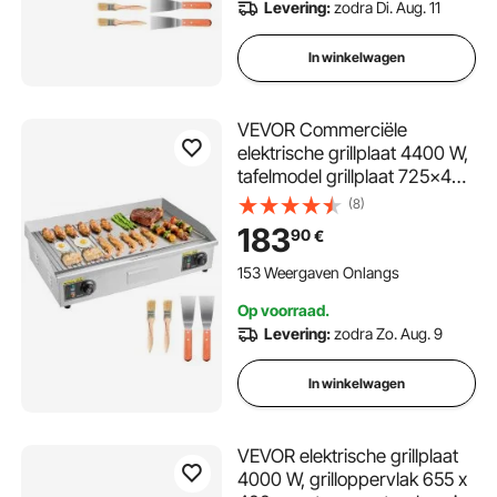
Levering:
zodra Di. Aug. 11
In winkelwagen
VEVOR Commerciële
elektrische grillplaat 4400 W,
tafelmodel grillplaat 725x400
mm grilloppervlak, 50–300
(8)
°C, elektrische grill, half
183
90
€
geribbeld, half glad, met 2
spatels en 2 borstels, voor
153 Weergaven Onlangs
steaks en barbecue, zonder
Op voorraad.
stekker.
Levering:
zodra Zo. Aug. 9
In winkelwagen
VEVOR elektrische grillplaat
4000 W, grilloppervlak 655 x