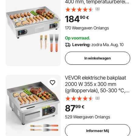
400 mm, temperatuurbereik
50-300 °C, roestvrijstalen
(8)
gastrogrillplaat (behuizing),
184
90
€
tafelmodel grillplaat met 2
spatels, 2 borstels en 4
170 Weergaven Onlangs
voetjes voor steaks en
Op voorraad.
barbecue. Stekker niet
Levering:
zodra Ma. Aug. 10
inbegrepen.
In winkelwagen
VEVOR elektrische bakplaat
2000 W 355 x 300 mm
(grilloppervlak), 50-300 °C,
roestvrijstalen behuizing,
(8)
tafelmodel grill met 2 spatels,
87
99
€
2 borstels en 4 voetjes, voor
steaks en pannenkoeken
529 Weergaven Onlangs
Informeer Mij