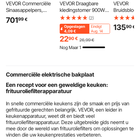
VEVOR Commerciële
VEVOR Draagbare
VEVOR
Sinaasappelpers,
kledingstomer 900W
Bruidsbloe
Elektrische Citruspers,
Reisstrijkijzer 180 ml
rd 250x25
(2)
701
99
€
120W Roestvrij Staal,
Max. bruikbare
10 stuks.
135
90
€
Opgeslagen
Eindigt
Persmachine voor
capaciteit, Stomer
Bloemenkru
4,09
€
Aug. 14
maximaal 20
zonder strijkplank,
bloemensta
22
90
€
26
,99
€
sinaasappels per
Witte stomer met
met metalen
Nog Maar 1
minuut, Persmachine
hittebestendige
rechthoekig
voor Citroenen en
handschoenen en
plantenkruk
Citrusvruchten met 2
365,76 cm snoer
bruiloften, 
Plastic Opvangbakken
verjaardage
Commerciële elektrische bakplaat
tafeldecorat
roségoud
Een recept voor een geweldige keuken:
frituuroliefilterapparatuur
In snelle commerciële keukens zijn de smaak en prijs van
gefrituurde gerechten belangrijk. VEVOR, een leider in
keukenapparatuur, weet dit en biedt veel
frituuroliefilterapparatuur. Deze uitgebreide gids neemt u
mee door de wereld van frituuroliefilters om oplossingen te
vinden die uw keukenprestaties verbeteren.