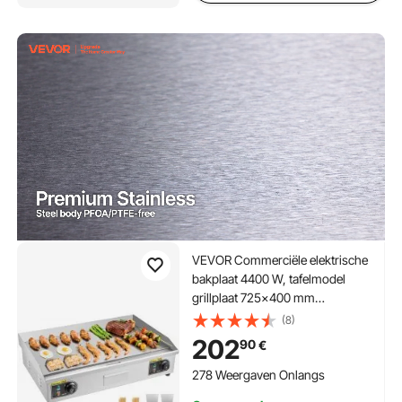
VEVOR Commerciële elektrische
bakplaat 4400 W, tafelmodel
grillplaat 725x400 mm
grilloppervlak, 50–300 °C
(8)
elektrische grill met 2 spatels, 2
202
90
€
borstels en 4 voetjes, voor
steaks, pannenkoeken, pizza,
278 Weergaven Onlangs
zonder stekker