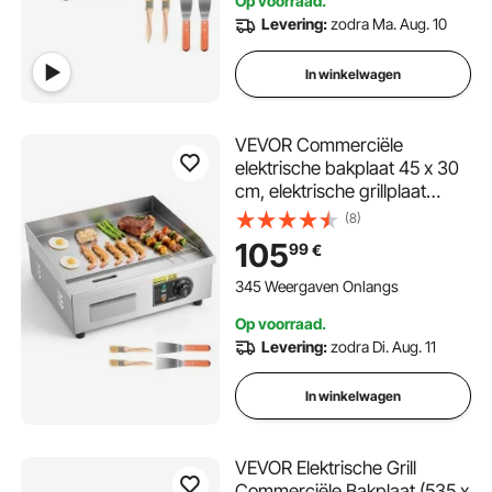
Op voorraad.
stekker
Levering:
zodra Ma. Aug. 10
In winkelwagen
VEVOR Commerciële
elektrische bakplaat 45 x 30
cm, elektrische grillplaat
2800 W, tafelmodel grillplaat
(8)
50–300 °C met 2 spatels, 2
105
99
€
borstels en 4 voetjes,
bakplaat voor steaks en
345 Weergaven Onlangs
pannenkoeken
Op voorraad.
Levering:
zodra Di. Aug. 11
In winkelwagen
VEVOR Elektrische Grill
Commerciële Bakplaat (535 x