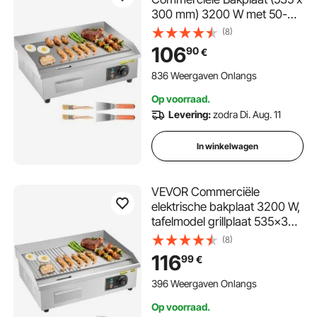
300 mm) 3200 W met 50-
300 °C instelbare
(8)
temperatuurregeling,
106
90
€
bakplaat met 2 spatels, 2
borstels en 4 voetpads voor
836 Weergaven Onlangs
biefstuk
Op voorraad.
Levering:
zodra Di. Aug. 11
In winkelwagen
VEVOR Commerciële
elektrische bakplaat 3200 W,
tafelmodel grillplaat 535x300
mm grilloppervlak,
(8)
elektrische grill, half
116
99
€
geribbeld, half glad, met 2
spatels, 2 borstels en voetjes,
396 Weergaven Onlangs
voor steaks en
Op voorraad.
pannenkoeken.