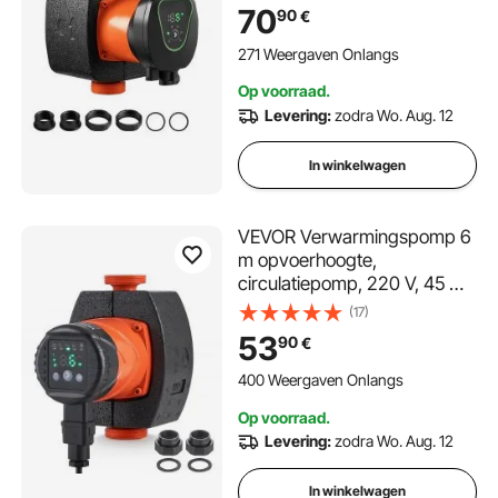
warmwatercirculatie,
70
90
€
schroefdraadaansluiting,
terugslagklep, stille werking,
271 Weergaven Onlangs
voor
Op voorraad.
thuisverwarmingssysteem
Levering:
zodra Wo. Aug. 12
In winkelwagen
VEVOR Verwarmingspomp 6
m opvoerhoogte,
circulatiepomp, 220 V, 45 W,
60 l/min,
(17)
hoogrendementscirculatiepo
53
90
€
mp, automatische
watercirculatiepomp, 1-1/2
400 Weergaven Onlangs
inch NPT-draad, EMC-pomp
Op voorraad.
voor warmwatersysteem
Levering:
zodra Wo. Aug. 12
In winkelwagen