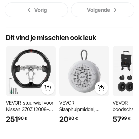
Vorig
Volgende
Dit vind je misschien ook leuk
VEVOR-stuurwiel voor
VEVOR
VEVOR
Nissan 370Z (2008–
Slaaphulpmiddel,
boodschappe
2020), D-vormig
White Noise Machine,
opvouwbar
251
20
57
90
90
99
€
€
€
stuurwiel van
20 muzieknummers,
winkelwage
koolstofvezel, afgeplat
4-in-1 geluidsmachine
draagvermo
aan de onderkant,
met White Noise,
kg, zwart, 