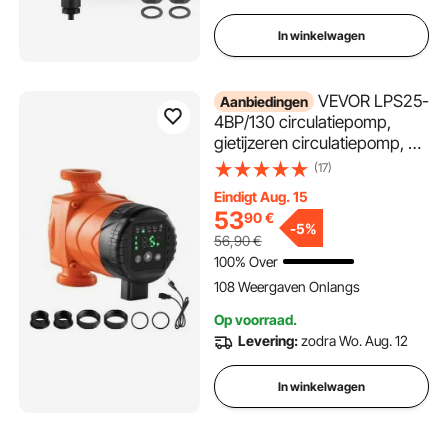
In winkelwagen
VEVOR LPS25-
Aanbiedingen
4BP/130 circulatiepomp,
gietijzeren circulatiepomp, 42
l/min, maximale
(17)
opvoerhoogte 4 m,
Eindigt Aug. 15
warmwatercirculatie,
53
90
€
schroefdraadaansluiting,
-
5%
56,90
€
terugslagklep, stille werking,
100% Over
voor
108 Weergaven Onlangs
thuisverwarmingssysteem
Op voorraad.
Levering:
zodra Wo. Aug. 12
In winkelwagen