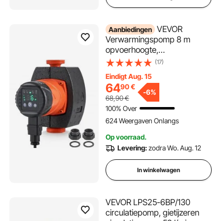
VEVOR
Aanbiedingen
Verwarmingspomp 8 m
opvoerhoogte,
circulatiepomp, 220 V, 60 W,
(17)
67 l/min,
Eindigt Aug. 15
hoogrendementscirculatiepo
64
90
€
mp, automatische
-
6%
68,90
€
watercirculatiepomp, 1-1/2
100% Over
inch NPT-draad, EMC-pomp
624 Weergaven Onlangs
voor
waterverwarmingssysteem
Op voorraad.
Levering:
zodra Wo. Aug. 12
In winkelwagen
VEVOR LPS25-6BP/130
circulatiepomp, gietijzeren