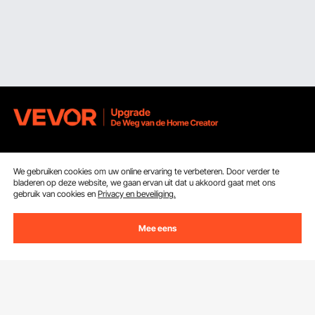
Ontvang 5 € korting als je je inschrijft voor e-mails
met besparingen en tips.
We gebruiken cookies om uw online ervaring te verbeteren. Door verder te
bladeren op deze website, we gaan ervan uit dat u akkoord gaat met ons
gebruik van cookies en
Privacy en beveiliging.
E-mailadres
Abonneren
Mee eens
Door op de knop
abonneren
te klikken, gaat u akkoord met ons
Privacy- & Cookiebeleid
.