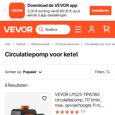
Download de VEVOR app
Installeren
5
,00
€
korting vanaf
99
,00
€
op je
eerste 3 app-bestellingen.
Huis
Sanitair
Waterpompen
Pompaccessoires
Circulatiepomp voor ke
Circulatiepomp voor ketel
Sorteer op:
Populair
Filters
6
Resultaten
VEVOR LPS25-11PA/180
circulatiepomp, 117 l/min,
max. opvoerhoogte 11 m,
gietijzeren
(17)