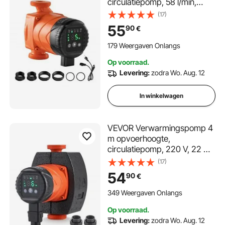
circulatiepomp, 58 l/min,
max. opvoerhoogte 6 m,
(17)
warmwatercirculatie,
55
90
€
schroefdraadaansluiting,
terugslagklep, stille werking,
179 Weergaven Onlangs
voor
Op voorraad.
huisverwarmingssystemen
Levering:
zodra Wo. Aug. 12
In winkelwagen
VEVOR Verwarmingspomp 4
m opvoerhoogte,
circulatiepomp, 220 V, 22 W,
50 l/min,
(17)
hoogrendementscirculatiepo
54
90
€
mp, automatische
watercirculatiepomp, 1-1/2
349 Weergaven Onlangs
inch NPT-draad, EMC-pomp
Op voorraad.
voor
Levering:
zodra Wo. Aug. 12
waterverwarmingssysteem