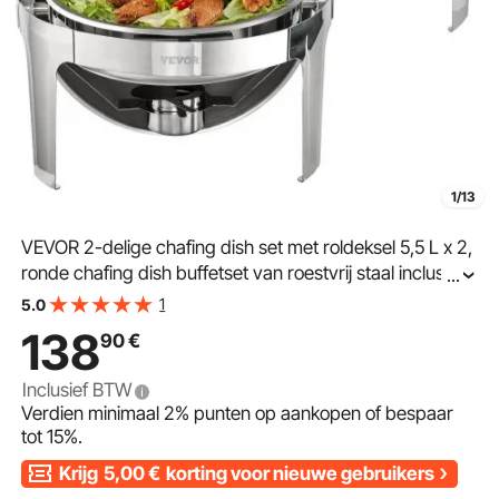
1/13
VEVOR 2-delige chafing dish set met roldeksel 5,5 L x 2,
ronde chafing dish buffetset van roestvrij staal inclusief
...
brandpastahouder en tang, voor restaurants, buffetten,
1
5.0
scholen, enz.
138
90
€
Inclusief BTW
Verdien minimaal
2%
punten op aankopen of bespaar
tot
15%
.
Krijg
5,00
€
korting voor nieuwe gebruikers