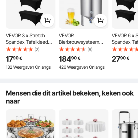
stap 3
VEVOR 3 x Stretch
VEVOR
VEVOR 6 x S
Spandex Tafelkleed
Bierbrouwsysteem
Spandex Taf
(Rechthoekig)
Bierbrouwapparaat
(Rechthoeki
(2)
(6)
Geschikt voor 1829
Ketel van roestvrij staal
Geschikt vo
17
184
27
90
90
90
€
€
€
mm Tafels, Wasbare
60 L Biergistvat,
mm Tafels,
132 Weergaven Onlangs
426 Weergaven Onlangs
Kreukvrije
brouwemmergistvat
Kreukvrije
Tafelkleedbeschermer,
voor brouwen,
Tafelkleedb
Tafelkleed voor
thuisbrouwaccessoires
Tafelkleed 
Feesten, Bruiloften,
met voetstuk, Ketel,
Feesten, Bru
Mensen die dit artikel bekeken, keken ook
Banketten, Festivals,
soeppan inclusief
Banketten, F
naar
Zwart
deksel, handvat,
Zwart
ventiel, kraan
buffet