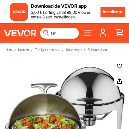
Download de VEVOR app
Installeren
5
,00
€
korting vanaf
99
,00
€
op je
eerste 3 app-bestellingen.
Huis
Keuken
Tafelgoed en bar
Serveware
Schuurschaal