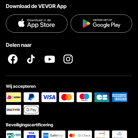
Download de VEVOR App
Voorwaarden van de dienst
Betalingswijzen
Privacybeleid
Hulp en veelgestelde vragen
Pro Member Program Algemene Voorwaarden
Delen naar
Wij accepteren
90° / 180° oprolbaar deksel
Beveiligingscertificering
Het koepeldeksel van deze komfoorset vergrendelt in een hoek
van 90 graden of klapt 180 graden open voor gemakkelijke