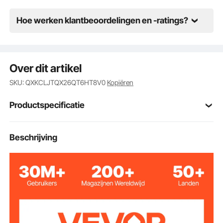
Hoe werken klantbeoordelingen en -ratings?
Over dit artikel
SKU: QXKCLJTQX26QT6HT8V0
Kopiëren
Productspecificatie
DT-C1101
Model
Beschrijving
2
Hoeveelheid
201 roestvrij staal van
Materiaal
voedingskwaliteit