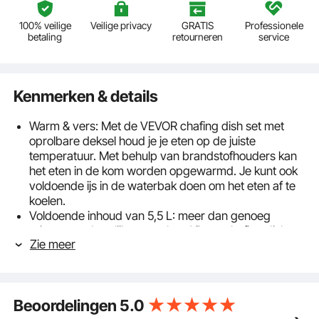
100% veilige
Veilige privacy
GRATIS
Professionele
betaling
retourneren
service
Kenmerken & details
Warm & vers: Met de VEVOR chafing dish set met
oprolbare deksel houd je je eten op de juiste
temperatuur. Met behulp van brandstofhouders kan
het eten in de kom worden opgewarmd. Je kunt ook
voldoende ijs in de waterbak doen om het eten af ​​te
koelen.
Voldoende inhoud van 5,5 L: meer dan genoeg
ruimte voor heerlijke gerechten! Deze chafing dish-
Zie meer
set biedt u twee halfgrote containers die gemakkelijk
plaats bieden aan maximaal 5,5 L gloeiend hete
voorgerechten, hoofdgerechten of bijgerechten voor
minimaal 5 personen (individueel).
Beoordelingen
5.0
FOOD GRADE ROESTVRIJ STAAL: Gemaakt van