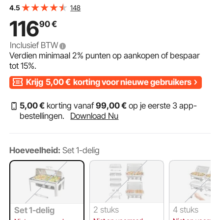
warmhoudcontainer, buffetset inclusief deksel met
148
4.5
kijkglas en eettang, voor restaurants, buffetten, scholen,
116
90
€
enz.
Inclusief BTW
Verdien minimaal
2%
punten op aankopen of bespaar
tot
15%
.
Krijg
5,00
€
korting voor nieuwe gebruikers
5
,00
€
korting vanaf
99
,00
€
op je eerste 3 app-
bestellingen.
Download Nu
Hoeveelheid:
Set 1-delig
2 stuks
4 stuks
Set 1-delig