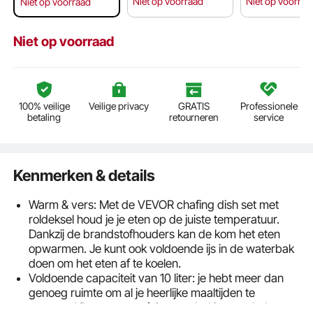
Niet op voorraad
Niet op voorraa
Niet op voorraad
Niet op voorraad
100% veilige
Veilige privacy
GRATIS
Professionele
betaling
retourneren
service
Kenmerken & details
Warm & vers: Met de VEVOR chafing dish set met
roldeksel houd je je eten op de juiste temperatuur.
Dankzij de brandstofhouders kan de kom het eten
opwarmen. Je kunt ook voldoende ijs in de waterbak
doen om het eten af te koelen.
Voldoende capaciteit van 10 liter: je hebt meer dan
genoeg ruimte om al je heerlijke maaltijden te
serveren! Deze set geeft je twee bakjes van halve