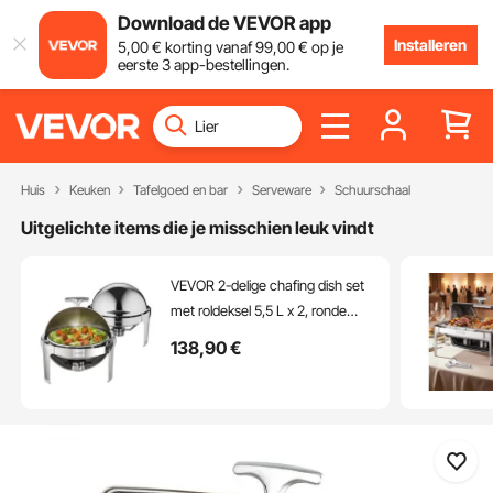
Download de VEVOR app
Installeren
5
,00
€
korting vanaf
99
,00
€
op je
eerste 3 app-bestellingen.
Huis
Keuken
Tafelgoed en bar
Serveware
Schuurschaal
Uitgelichte items die je misschien leuk vindt
VEVOR 2-delige chafing dish set
met roldeksel 5,5 L x 2, ronde
chafing dish buffetset van
138
,90
€
roestvrij staal inclusief
brandpastahouder en tang, voor
restaurants, buffetten, scholen,
enz.