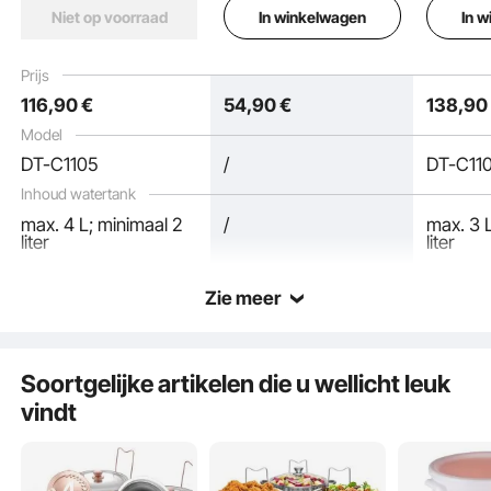
rechthoekige
cateringwarmtedispen
buffetse
In winkelwagen
In 
Niet op voorraad
roestvrijstalen
ser met glazen deksel,
staal inc
warmhoudcontainer,
waterpan en
brandpa
buffetset inclusief
opvouwbare
tang, vo
Prijs
container weergeven
deksel met kijkglas en
standaard, voor
buffette
116
,90
€
54
,90
€
138
,90
eettang, voor
buffetfeesten Zilver
enz.
restaurants, buffetten,
Model
scholen, enz.
Makkelijk in onderhoud
DT-C1105
/
DT-C11
Inhoud watertank
rolluik
max. 4 L; minimaal 2
/
max. 3 
liter
liter
Zie meer
Soortgelijke artikelen die u wellicht leuk
vindt