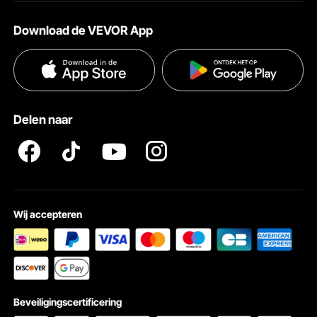
Over VEVOR
Verzendtarieven & beleid
Download de VEVOR App
Voorwaarden van de dienst
Betalingswijzen
Privacybeleid
Hulp en veelgestelde vragen
Doordachte hulpmiddelen
Pro Member Program Algemene Voorwaarden
Een tang en een soeplepel zijn aanwezig om nog meer van uw
Delen naar
diner te genieten.
Wij accepteren
Beveiligingscertificering