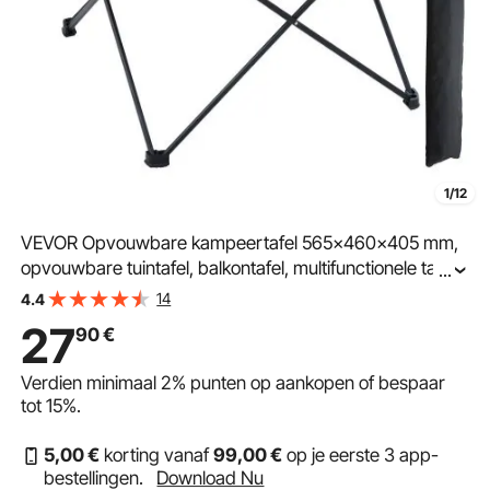
1/12
VEVOR Opvouwbare kampeertafel 565x460x405 mm,
opvouwbare tuintafel, balkontafel, multifunctionele tafel,
...
draagvermogen van 30 kg, aluminiumlegering
14
4.4
kampeertafel, opvouwbare tafel, hoge
27
90
€
temperatuurbestendig, draagbaar
Verdien minimaal
2%
punten op aankopen of bespaar
tot
15%
.
5
,00
€
korting vanaf
99
,00
€
op je eerste 3 app-
bestellingen.
Download Nu