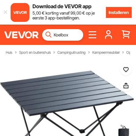
Download de VEVOR app
Installeren
5
,00
€
korting vanaf
99
,00
€
op je
eerste 3 app-bestellingen.
Huis
Sport en buitenshuis
Campinguitrusting
Kampeermeubilair
Opvou