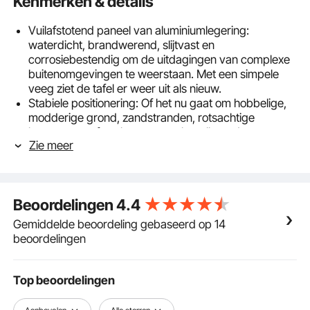
Kenmerken & details
Vuilafstotend paneel van aluminiumlegering:
waterdicht, brandwerend, slijtvast en
corrosiebestendig om de uitdagingen van complexe
buitenomgevingen te weerstaan. Met een simpele
veeg ziet de tafel er weer uit als nieuw.
Stabiele positionering: Of het nu gaat om hobbelige,
modderige grond, zandstranden, rotsachtige
bergwegen of zachte gazons, het allround ontwerp
Zie meer
zorgt voor een stabiele positionering, zodat u zich
geen zorgen hoeft te maken dat de tafel omvalt.
30 kg uitstekend draagvermogen: dankzij het hoge
draagvermogen is het bestand tegen gewichten tot
Beoordelingen
4.4
30 kg. Het gebruik van vier verstevigingen zorgt
ervoor dat de tafel niet schudt tijdens het gebruik en
Gemiddelde beoordeling gebaseerd op 14
zorgt zo voor een stabiele gebruikservaring.
beoordelingen
Met een gewicht van 1,4 kg is hij licht en draagbaar:
hij kan tijdens het reizen gemakkelijk met één hand
worden opgetild en in slechts een seconde worden
Top beoordelingen
opgevouwen om op te bergen. Het compacte
formaat van 22,24 x 18,11 x 15,94 inch (565 x 460 x