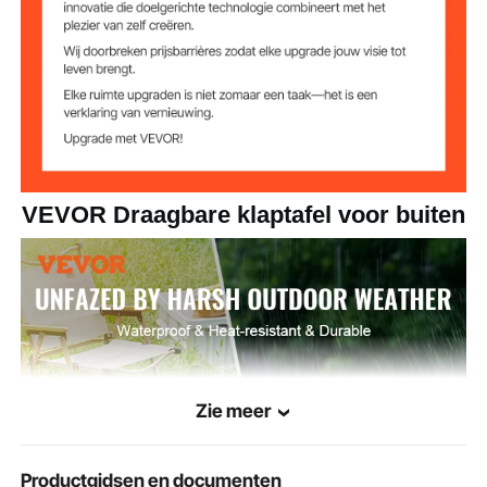
aluminiumlegering
Materiaal tafelblad
0,03 inch / 0,7 mm
Dikte tafelblad
aluminiumlegering
Framemateriaal
φ 0,4 x 0,35 inch / 11 x 9 mm
Framediameter
VEVOR Draagbare klaptafel voor buiten
0,4 inch / 1 mm
Buiswanddikte
Zie meer
Productgidsen en documenten