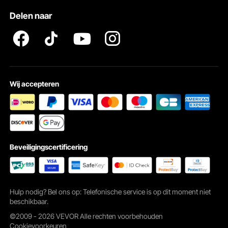
Pro Member Program Algemene Voorwaarden
Delen naar
Wij accepteren
Beveiligingscertificering
Met zijn praktische afmetingen van 565 x 460 mm biedt hij plaats aan vier
personen. Het ruime tafelblad biedt voldoende ruimte om spullen te plaatsen en
te gebruiken, zodat je comfortabel kunt dineren en kletsen met familie en
Hulp nodig? Bel ons op: Telefonische service is op dit moment niet
vrienden.
beschikbaar.
©2009 - 2026 VEVOR Alle rechten voorbehouden
Cookievoorkeuren