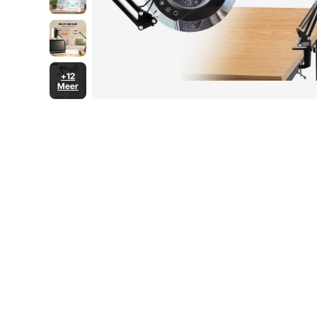
+12
Meer