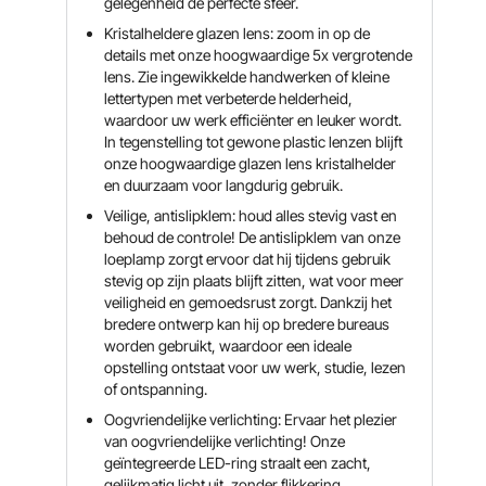
gelegenheid de perfecte sfeer.
Kristalheldere glazen lens: zoom in op de
details met onze hoogwaardige 5x vergrotende
lens. Zie ingewikkelde handwerken of kleine
lettertypen met verbeterde helderheid,
waardoor uw werk efficiënter en leuker wordt.
In tegenstelling tot gewone plastic lenzen blijft
onze hoogwaardige glazen lens kristalhelder
en duurzaam voor langdurig gebruik.
Veilige, antislipklem: houd alles stevig vast en
behoud de controle! De antislipklem van onze
loeplamp zorgt ervoor dat hij tijdens gebruik
stevig op zijn plaats blijft zitten, wat voor meer
veiligheid en gemoedsrust zorgt. Dankzij het
bredere ontwerp kan hij op bredere bureaus
worden gebruikt, waardoor een ideale
opstelling ontstaat voor uw werk, studie, lezen
of ontspanning.
Oogvriendelijke verlichting: Ervaar het plezier
van oogvriendelijke verlichting! Onze
geïntegreerde LED-ring straalt een zacht,
gelijkmatig licht uit, zonder flikkering,