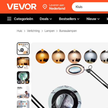
Leveren aan
Nederland
Categorieën
Deals
Bestsellers
Nieuw
Huis
Verlichting
Lampen
Bureaulampen