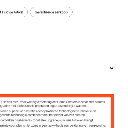
 Huidige Artikel
Geverifieerde aankoop