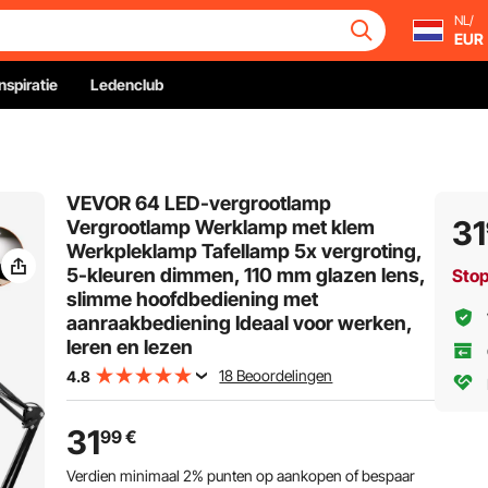
NL/
EUR
Inspiratie
Ledenclub
VEVOR 64 LED-vergrootlamp
31
Vergrootlamp Werklamp met klem
Werkpleklamp Tafellamp 5x vergroting,
5-kleuren dimmen, 110 mm glazen lens,
Sto
slimme hoofdbediening met
aanraakbediening Ideaal voor werken,
leren en lezen
18 Beoordelingen
4.8
31
99
€
Verdien minimaal
2%
punten op aankopen of bespaar