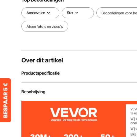
Aanbevolen
Ster
Beoordelingen voor het
Alleen foto's en video's
Over dit artikel
Productspecificatie
Artikelmodelnummer
M023
Beschrijving
USB-voedingsspanning
5V/2,0A
LED-lichtopbrengst
12W