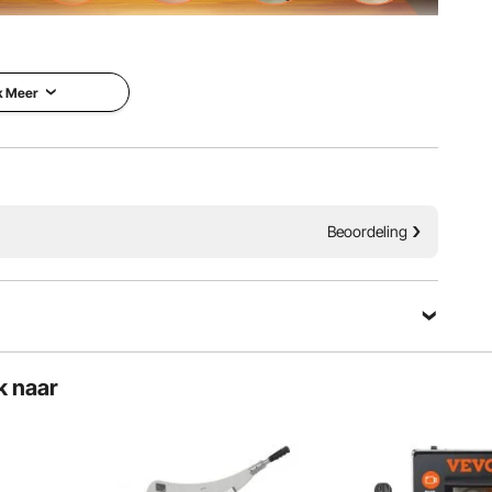
6 mm (13,78 x 13,78 x 6,54 inch)
aus en 5 instelbare helderheidsniveaus, zodat u de
 de scène en de effecten van lezen, leren, werken en
et optimaliseren.
k Meer
Beoordeling
k naar
waardoor een betere observatie en bediening mogelijk is.