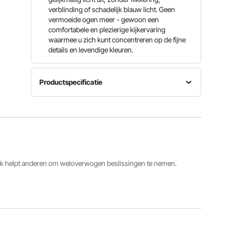
verblinding of schadelijk blauw licht. Geen
vermoeide ogen meer - gewoon een
comfortabele en plezierige kijkervaring
waarmee u zich kunt concentreren op de fijne
details en levendige kleuren.
Productspecificatie
USB-
LED-
Artikelmodelnummer
voedingsspanning
lichtopbrengst
M023
5V/2,0A
12W
Aantal
Dikte
Lensgrootte
LED-
lensrand
ack helpt anderen om weloverwogen beslissingen te nemen.
110 mm
lampjes
3,9 mm
(4,3 inch)
64
(0,15 inch)
Bekijk alle specificaties