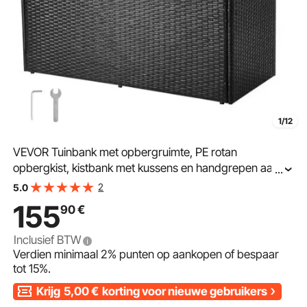
1/12
VEVOR Tuinbank met opbergruimte, PE rotan
opbergkist, kistbank met kussens en handgrepen aan
...
de zijkant, ondersteunt tot 360 kg, tuinzitbank en
2
5.0
verandadecoratie voor patio, tuin, balkon, 125 x 55 x 70
155
90
€
cm
Inclusief BTW
Verdien minimaal
2%
punten op aankopen of bespaar
tot
15%
.
Krijg
5,00
€
korting voor nieuwe gebruikers