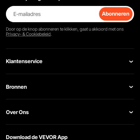
E-mailadres
Abonneren
Door op de knop
abonneren
te klikken, gaat u akkoord met ons
Privacy- & Cookiebeleid
.
Klantenservice
Neem contact op
Bronnen
Retourneren en vervangingen
Leden Programma
Uw bestellingen
Over Ons
Pro-ledenprogramma
Jouw rekening
Over VEVOR
Verzendtarieven & beleid
Download de VEVOR App