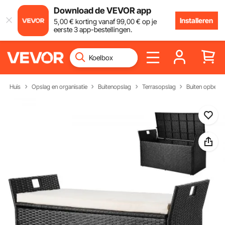
Download de VEVOR app
Installeren
5
,00
€
korting vanaf
99
,00
€
op je
eerste 3 app-bestellingen.
Huis
Opslag en organisatie
Buitenopslag
Terrasopslag
Buiten opberg