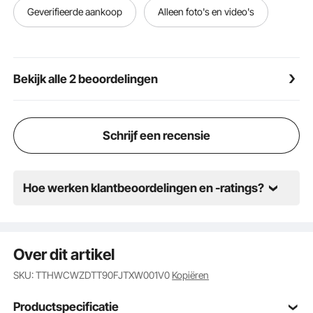
montage snel en gemakkelijk verloopt, zonder
Geverifieerde aankoop
Alleen foto's en video's
ingewikkelde stappen. Hij is in een mum van tijd klaar
voor gebruik.
Veelzijdig en elegant ontwerp: het strakke en
functionele ontwerp past in diverse binnen- en
Bekijk alle 2 beoordelingen
buitenruimtes, zoals tuinen, terrassen en
zwembadomgevingen. De tuinbank met
opbergruimte voegt zowel functionaliteit als
esthetische waarde toe aan uw buitenruimte.
Schrijf een recensie
Hoe werken klantbeoordelingen en -ratings?
Over dit artikel
SKU: TTHWCWZDTT90FJTXW001V0
Kopiëren
Productspecificatie