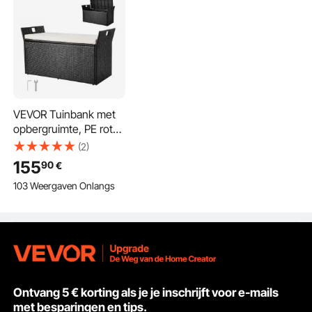
VEVOR Tuinbank met
opbergruimte, PE rotan
opbergkist, kistbank
(2)
met kussens en
155
90
€
handgrepen aan de
103 Weergaven Onlangs
zijkant, ondersteunt tot
360 kg, tuinzitbank en
verandadecoratie voor
patio, tuin, balkon, 125
x 55 x 70 cm
Ontvang 5 € korting als je je inschrijft voor e-mails
met besparingen en tips.