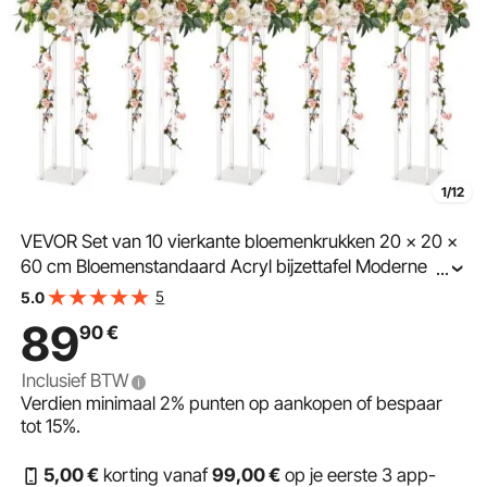
1/12
VEVOR Set van 10 vierkante bloemenkrukken 20 x 20 x
60 cm Bloemenstandaard Acryl bijzettafel Moderne
...
bloemenzuil Acryl laminaat plantenkruk
5
5.0
Plantenstandaard Metalen standaard voor decoratie
89
90
€
van bars Hotels Cafés
Inclusief BTW
Verdien minimaal
2%
punten op aankopen of bespaar
tot
15%
.
5
,00
€
korting vanaf
99
,00
€
op je eerste 3 app-