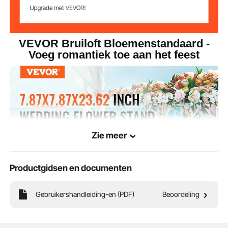
11,5 kg (25,35 lbs)
Artikelgewicht
200 x 200 x 600 mm (7,87 x
Afmetingen van
artikel
7,87 x 23,62 inch)
VEVOR Bruiloft Bloemenstandaard -
Voeg romantiek toe aan het feest
Zie meer
Productgidsen en documenten
Gebruikershandleiding-en (PDF)
Beoordeling