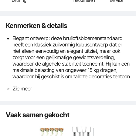
betaling
retourneren
service
Kenmerken & details
Elegant ontwerp: deze bruiloftsbloemenstandaard
heeft een klassiek zuilvormig kubusontwerp dat er
niet alleen eenvoudig en elegant uitziet, maar ook
zorgt voor een gelijkmatige gewichtsverdeling,
waardoor de algehele stabiliteit toeneemt. Hij kan een
maximale belasting van ongeveer 15 kg dragen,
waardoor hij geschikt is om talloze decoraties tentoon
te stellen zonder het risico dat ze vallen.
Zie meer
Hoogwaardige materialen: deze
bruiloftsbloemenstandaard is gemaakt van
hoogwaardig acryl, dat niet-vervormbaar en
duurzaam is. Het transparante acryl laat het licht
Vaak samen gekocht
door, waardoor een zacht en dromerig lichteffect
ontstaat, waardoor een unieke en romantische sfeer
voor de trouwscène ontstaat.
Inhoud van de verpakking: De set bevat de