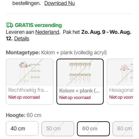
bestellingen.
Download Nu
GRATIS verzending
Leveren aan
Nederland
.
Pak het
Zo. Aug. 9 - Wo. Aug.
12.
Details
Montagetype:
Kolom + plank (volledig acryl)
Rechthoekig fram
Hexagonale 
Kolom + plank (v
e
olledig acryl)
Niet op voorraad
Niet op voorraa
Niet op voorraad
Hoogte:
60 cm
40 cm
50 cm
60 cm
80 cm