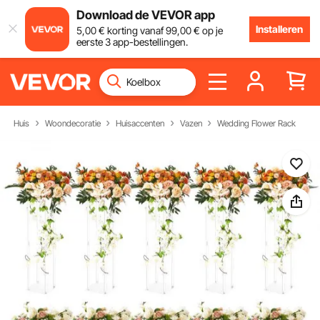
Download de VEVOR app
Installeren
5
,00
€
korting vanaf
99
,00
€
op je
eerste 3 app-bestellingen.
Huis
Woondecoratie
Huisaccenten
Vazen
Wedding Flower Rack